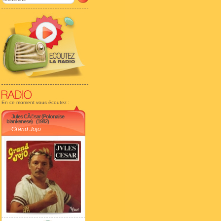
En ce moment vous écoutez :
Jules CÃ©sar (Polonaise
blankenese)
(1982)
Grand Jojo