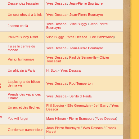
Descendez l'escalier
Yves Dessca
/
Jean-Pierre Bourtayre
Un seul cheval à la fois
Yves Dessca
-
Jean-Pierre Bourtayre
Yves Dessca
-
Vline Buggy
/
Jean-Pierre
Jeanne est là
Bourtayre
Pauvre Buddy River
Vline Buggy
-
Yves Dessca
-
Lee Hazlewood
)
Tu es le centre du
Yves Dessca
-
Jean-Pierre Bourtayre
monde
Yves Dessca
/
Paul de Senneville
-
Olivier
Par ici la monnaie
Toussaint
Un africain à Paris
H. Stott
-
Yves Dessca
La plus grande bêtise
s
Yves Dessca
/
Rod Temperton
de ma vie
)
Prends des vacances
Yves Dessca
-
Benito di Paula
Charlie
Phil Spector
-
Ellie Greenwich
-
Jeff Barry
/
Yves
Un arc et des flèches
Dessca
as
You will forget
Marc Hillman
-
Pierre Brancourt
(
Yves Dessca
)
Jean-Pierre Bourtayre
/
Yves Dessca
/
Franck
Gentleman cambrioleur
Harvel