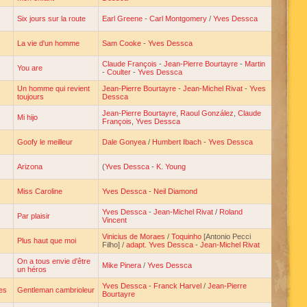
Six jours sur la route
Earl Greene
-
Carl Montgomery
/
Yves Dessca
La vie d'un homme
Sam Cooke
-
Yves Dessca
Claude François
-
Jean-Pierre Bourtayre
-
Martin
You are
-
Coulter
-
Yves Dessca
Un homme qui revient
Jean-Pierre Bourtayre
-
Jean-Michel Rivat
-
Yves
toujours
Dessca
Jean-Pierre Bourtayre
,
Raoul González
,
Claude
Mi hijo
François
,
Yves Dessca
Goofy le meilleur
Dale Gonyea
/
Humbert Ibach
-
Yves Dessca
Arizona
(
Yves Dessca
-
K. Young
Miss Caroline
Yves Dessca
-
Neil Diamond
Yves Dessca
-
Jean-Michel Rivat
/
Roland
Par plaisir
Vincent
Vinicius de Moraes
/
Toquinho
[Antonio Pecci
Plus haut que moi
Filho] /
adapt. Yves Dessca
-
Jean-Michel Rivat
On a tous envie d'être
Mike Pinera
/
Yves Dessca
un héros
Yves Dessca
-
Franck Harvel
/
Jean-Pierre
es
Gentleman cambrioleur
Bourtayre