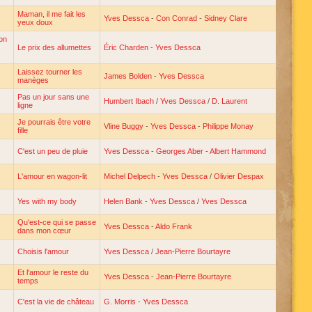
Maman, il me fait les
Yves Dessca
-
Con Conrad
-
Sidney Clare
yeux doux
on
Le prix des allumettes
Éric Charden
-
Yves Dessca
Laissez tourner les
James Bolden
-
Yves Dessca
manèges
Pas un jour sans une
Humbert Ibach
/
Yves Dessca
/
D. Laurent
ligne
Je pourrais être votre
Vline Buggy
-
Yves Dessca
-
Philippe Monay
fille
C'est un peu de pluie
Yves Dessca
-
Georges Aber
-
Albert Hammond
L'amour en wagon-lit
Michel Delpech
-
Yves Dessca
/
Olivier Despax
Yes with my body
Helen Bank
-
Yves Dessca
/
Yves Dessca
Qu'est-ce qui se passe
Yves Dessca
-
Aldo Frank
dans mon cœur
Choisis l'amour
Yves Dessca
/
Jean-Pierre Bourtayre
Et l'amour le reste du
Yves Dessca
-
Jean-Pierre Bourtayre
temps
C'est la vie de château
G. Morris
-
Yves Dessca