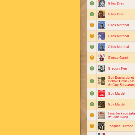
Gilles Dreu
Gilles Dreu
Gilles Marchal
Gilles Marchal
Gilles Marchal
Ginette Garcin
Gregory Ken
Guy Bonnardot et
Debbie Davis
(alia
de Guy Bonnardot
Guy Mardel
Guy Mardel
Irma Jackson
(ali
de Viola Wills)
Jacques Dutronc