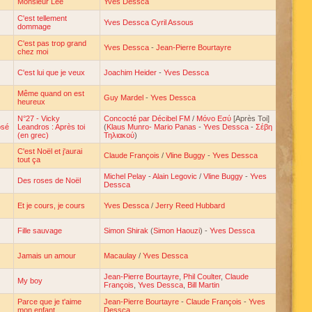
Monsieur Lee
Yves Dessca
C'est tellement
Yves Dessca Cyril Assous
dommage
C'est pas trop grand
Yves Dessca
-
Jean-Pierre Bourtayre
chez moi
C'est lui que je veux
Joachim Heider
-
Yves Dessca
Même quand on est
Guy Mardel
-
Yves Dessca
heureux
N°27 - Vicky
Concocté par Décibel FM
/
Μόνο Εσύ
[Après Toi]
osé
Leandros : Après toi
(
Klaus Munro- Mario Panas
-
Yves Dessca
-
Σέβη
(en grec)
Τηλιακού
)
C'est Noël et j'aurai
Claude François
/
Vline Buggy
-
Yves Dessca
tout ça
Michel Pelay
-
Alain Legovic
/
Vline Buggy
-
Yves
Des roses de Noël
Dessca
Et je cours, je cours
Yves Dessca
/
Jerry Reed Hubbard
Fille sauvage
Simon Shirak
(
Simon Haouzi
) -
Yves Dessca
Jamais un amour
Macaulay
/
Yves Dessca
Jean-Pierre Bourtayre
,
Phil Coulter
,
Claude
My boy
François
,
Yves Dessca
,
Bill Martin
Parce que je t'aime
Jean-Pierre Bourtayre
-
Claude François
-
Yves
mon enfant
Dessca