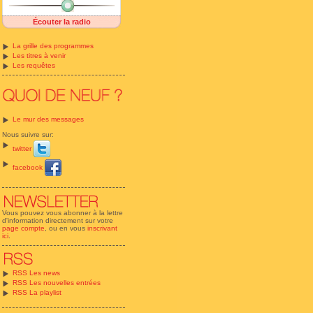
Écouter la radio
La grille des programmes
Les titres à venir
Les requêtes
Le mur des messages
Nous suivre sur:
twitter
facebook
Vous pouvez vous abonner à la lettre
d'information directement sur votre
page compte
, ou en vous
inscrivant
ici
.
RSS Les news
RSS Les nouvelles entrées
RSS La playlist