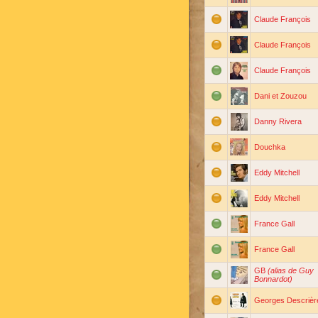
Claude François
Claude François
Claude François
Dani et Zouzou
Danny Rivera
Douchka
Eddy Mitchell
Eddy Mitchell
France Gall
France Gall
GB
(alias de Guy
Bonnardot)
Georges Descrièr