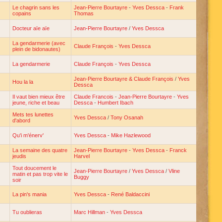
Le chagrin sans les
Jean-Pierre Bourtayre
-
Yves Dessca
-
Frank
copains
Thomas
Docteur aïe aïe
Jean-Pierre Bourtayre
/
Yves Dessca
La gendarmerie (avec
Claude François
-
Yves Dessca
plein de bidonautes)
La gendarmerie
Claude François
-
Yves Dessca
Jean-Pierre Bourtayre & Claude François
/
Yves
Hou la la
Dessca
Il vaut bien mieux être
Claude Francois
-
Jean-Pierre Bourtayre
-
Yves
jeune, riche et beau
Dessca
-
Humbert Ibach
Mets tes lunettes
Yves Dessca
/
Tony Osanah
d'abord
Qu'i m'énerv'
Yves Dessca
-
Mike Hazlewood
La semaine des quatre
Jean-Pierre Bourtayre
-
Yves Dessca
-
Franck
jeudis
Harvel
Tout doucement le
Jean-Pierre Bourtayre
/
Yves Dessca
/
Vline
matin et pas trop vite le
Buggy
soir
La pin's mania
Yves Dessca
-
René Baldaccini
Tu oublieras
Marc Hillman
-
Yves Dessca