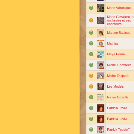
Marie Véronique
Mario Cavallero, s
orchestre et ses
chanteurs
Martine Baujoud
Mathias
Maya Fernik
Michel Chevalier
Michel Delpech
Les Models
Nicole Croisille
Patricia Lavila
Patricia Lavila
Patrick Topaloff