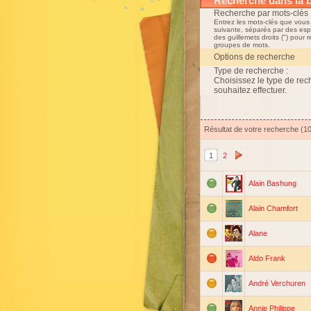
Recherche dans la 
Recherche par mots-clés 
Entrez les mots-clés que vous
suivante, séparés par des esp
des guillemets droits (") pour 
groupes de mots.
Options de recherche
Type de recherche :
Choisissez le type de re
souhaitez effectuer.
Résultat de votre recherche (1
1
2
Alain Bashung
Alain Chamfort
Alane
Aldo Frank
André Verchuren
Annie Philippe