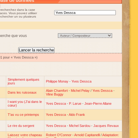
base de données
:
 recherchez dans la case
aces. Vous pouvez utiliser
rechercher un ou plusieurs
cherche que vous
01 pour « Yves Dessca »)
Simplement quelques
Philippe Monay
-
Yves Dessca
jours
Alain Chamfort
-
Michel Pelay
/
Yves Dessca
-
Dans les ruisseaux
Vline Buggy
I want you (J'ai dans le
Yves Dessca
-
P. Larue
-
Jean-Pierre Allane
cœur)
T'as vu ce printemps
Yves Dessca
-
Aldo Frank
Le rire du sergent
Yves Dessca
-
Michel Sardou
-
Jacques Revaux
Laissez votre chapeau
Robert O'Connor
-
Arnold Capitanelli
/
Adaptation: