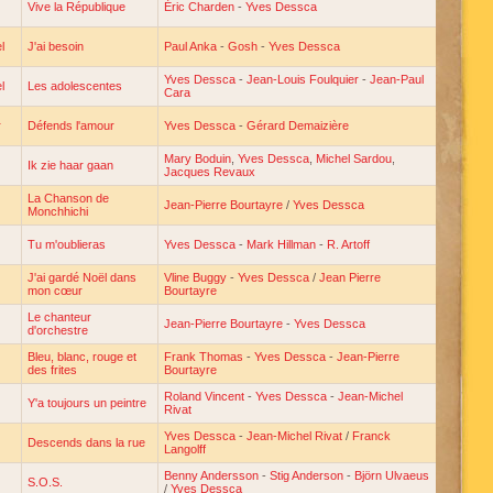
Vive la République
Éric Charden
-
Yves Dessca
l
J'ai besoin
Paul Anka
-
Gosh
-
Yves Dessca
Yves Dessca
-
Jean-Louis Foulquier
-
Jean-Paul
l
Les adolescentes
Cara
r
Défends l'amour
Yves Dessca
-
Gérard Demaizière
Mary Boduin
,
Yves Dessca
,
Michel Sardou
,
Ik zie haar gaan
Jacques Revaux
La Chanson de
Jean-Pierre Bourtayre
/
Yves Dessca
Monchhichi
Tu m'oublieras
Yves Dessca
-
Mark Hillman
-
R. Artoff
J'ai gardé Noël dans
Vline Buggy
-
Yves Dessca
/
Jean Pierre
mon cœur
Bourtayre
Le chanteur
Jean-Pierre Bourtayre
-
Yves Dessca
d'orchestre
Bleu, blanc, rouge et
Frank Thomas
-
Yves Dessca
-
Jean-Pierre
des frites
Bourtayre
Roland Vincent
-
Yves Dessca
-
Jean-Michel
Y'a toujours un peintre
Rivat
Yves Dessca
-
Jean-Michel Rivat
/
Franck
Descends dans la rue
Langolff
Benny Andersson
-
Stig Anderson
-
Björn Ulvaeus
S.O.S.
/
Yves Dessca