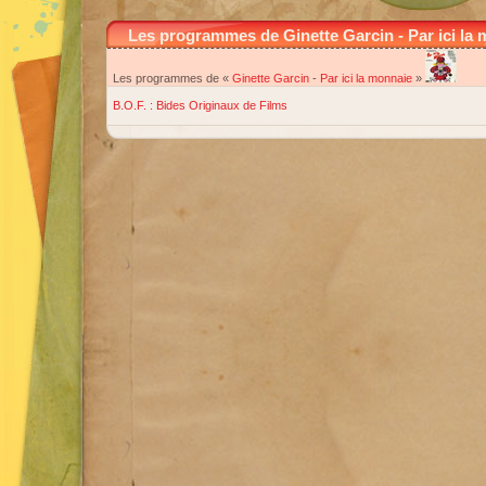
Les programmes de Ginette Garcin - Par ici la
Les programmes de «
Ginette Garcin
-
Par ici la monnaie
»
B.O.F. : Bides Originaux de Films