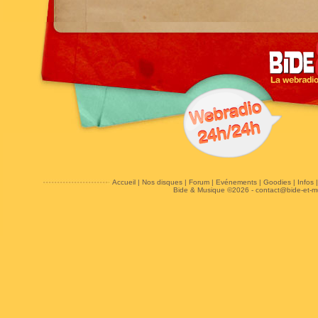
Accueil
|
Nos disques
|
Forum
|
Evénements
|
Goodies
|
Infos
Bide & Musique ©2026 -
contact@bide-et-m