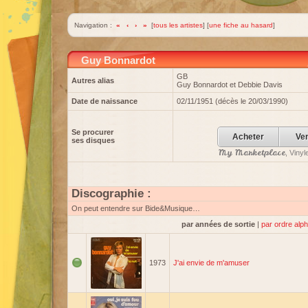
Navigation :
«
‹
›
»
[
tous les artistes
] [
une fiche au hasard
]
Guy Bonnardot
GB
Autres alias
Guy Bonnardot et Debbie Davis
Date de naissance
02/11/1951 (décès le 20/03/1990)
Se procurer
Acheter
Ve
ses disques
My Marketplace
, Viny
Discographie :
On peut entendre sur Bide&Musique…
par années de sortie
|
par ordre alp
1973
J'ai envie de m'amuser