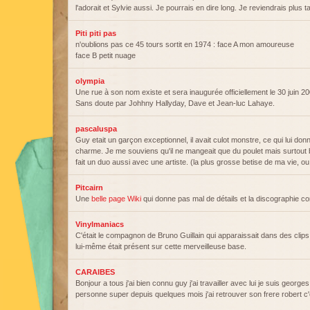
l'adorait et Sylvie aussi. Je pourrais en dire long. Je reviendrais plus ta
Piti piti pas
n'oublions pas ce 45 tours sortit en 1974 : face A mon amoureuse
face B petit nuage
olympia
Une rue à son nom existe et sera inaugurée officiellement le 30 juin 20
Sans doute par Johhny Hallyday, Dave et Jean-luc Lahaye.
pascaluspa
Guy etait un garçon exceptionnel, il avait culot monstre, ce qui lui don
charme. Je me souviens qu'il ne mangeait que du poulet mais surtout 
fait un duo aussi avec une artiste. (la plus grosse betise de ma vie, o
Pitcairn
Une
belle page Wiki
qui donne pas mal de détails et la discographie co
Vinylmaniacs
C'était le compagnon de Bruno Guillain qui apparaissait dans des clips 
lui-même était présent sur cette merveilleuse base.
CARAIBES
Bonjour a tous j'ai bien connu guy j'ai travailler avec lui je suis georges
personne super depuis quelques mois j'ai retrouver son frere robert c