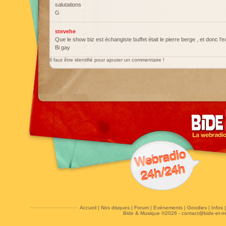
salutations
G
stevehe
Que le show biz est échangiste buffet était le pierre berge , et donc 
Bi gay
Il faut être identifié pour ajouter un commentaire !
Accueil
|
Nos disques
|
Forum
|
Evénements
|
Goodies
|
Infos
Bide & Musique ©2026 -
contact@bide-et-m