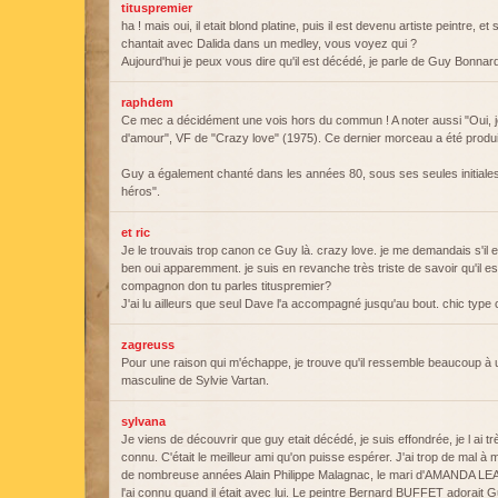
tituspremier
ha ! mais oui, il etait blond platine, puis il est devenu artiste peintre,
chantait avec Dalida dans un medley, vous voyez qui ?
Aujourd'hui je peux vous dire qu'il est décédé, je parle de Guy Bonna
raphdem
Ce mec a décidément une vois hors du commun ! A noter aussi "Oui, j
d'amour", VF de "Crazy love" (1975). Ce dernier morceau a été produi
Guy a également chanté dans les années 80, sous ses seules initiales,
héros".
et ric
Je le trouvais trop canon ce Guy là. crazy love. je me demandais s'il 
ben oui apparemment. je suis en revanche très triste de savoir qu'il es
compagnon don tu parles tituspremier?
J'ai lu ailleurs que seul Dave l'a accompagné jusqu'au bout. chic typ
zagreuss
Pour une raison qui m'échappe, je trouve qu'il ressemble beaucoup à 
masculine de Sylvie Vartan.
sylvana
Je viens de découvrir que guy etait décédé, je suis effondrée, je l ai tr
connu. C'était le meilleur ami qu'on puisse espérer. J'ai trop de mal 
de nombreuse années Alain Philippe Malagnac, le mari d'AMANDA LEA
l'ai connu quand il était avec lui. Le peintre Bernard BUFFET adora