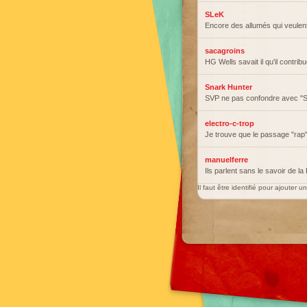
SLeK
Encore des allumés qui veulen
sacagroins
HG Wells savait il qu'il contrib
Snark Hunter
SVP ne pas confondre avec "
electro-c-trop
Je trouve que le passage "rap" 
manuelferre
Ils parlent sans le savoir de l
Il faut être identifié pour ajouter 