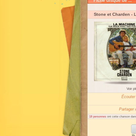
Fiche disque de ...
Stone et Charden
- 
Voir p
Écouter
Partager
18 personnes
ont cette chanson dans