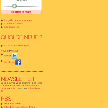
Noughties
Écouter la radio
La grille des programmes
Les titres à venir
Les requêtes
Le mur des messages
Nous suivre sur:
twitter
facebook
Vous pouvez vous abonner à la lettre
d'information directement sur votre
page compte
, ou en vous
inscrivant
ici
.
RSS Les news
RSS Les nouvelles entrées