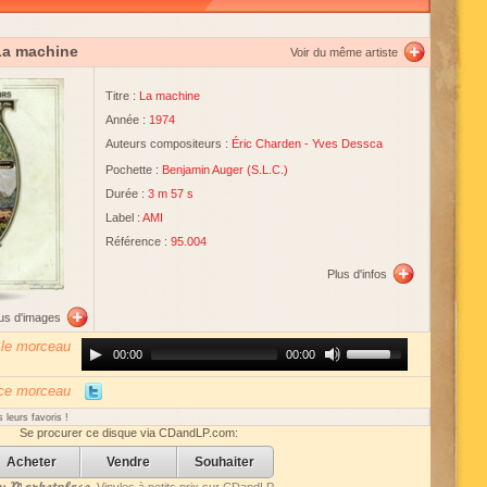
La machine
Voir du même artiste
Titre :
La machine
Année :
1974
Auteurs compositeurs :
Éric Charden
-
Yves Dessca
Pochette :
Benjamin Auger
(
S.L.C.
)
Durée :
3 m 57 s
Label :
AMI
Référence :
95.004
Plus d'infos
lus d'images
 le morceau
Audio
Use
00:00
00:00
Player
Up/Down
Arrow
keys
 ce morceau
to
increase
 leurs favoris !
or
Se procurer ce disque via CDandLP.com:
decrease
volume.
Acheter
Vendre
Souhaiter