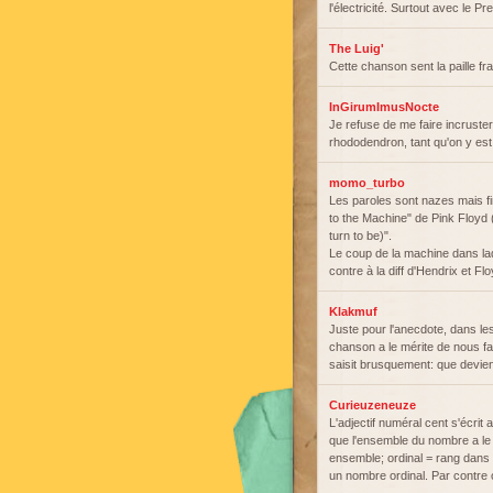
l'électricité. Surtout avec le 
The Luig'
Cette chanson sent la paille f
InGirumImusNocte
Je refuse de me faire incruster
rhododendron, tant qu'on y est
momo_turbo
Les paroles sont nazes mais fi
to the Machine" de Pink Floyd 
turn to be)".
Le coup de la machine dans laqu
contre à la diff d'Hendrix et F
Klakmuf
Juste pour l'anecdote, dans les p
chanson a le mérite de nous fai
saisit brusquement: que devien
Curieuzeneuze
L'adjectif numéral cent s'écrit 
que l'ensemble du nombre a le
ensemble; ordinal = rang dans 
un nombre ordinal. Par contre o