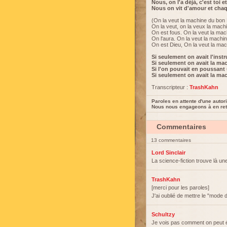
Nous, on l'a déjà, c'est toi 
Nous on vit d'amour et chaque
(On la veut la machine du bon 
On la veut, on la veux la mach
On est fous. On la veut la mac
On l'aura. On la veut la machi
On est Dieu, On la veut la mac
Si seulement on avait l'inst
Si seulement on avait la ma
Si l'on pouvait en poussant
Si seulement on avait la ma
Transcripteur :
TrashKahn
Paroles en attente d'une autori
Nous nous engageons à en reti
Commentaires
13 commentaires
Lord Sinclair
La science-fiction trouve là un
TrashKahn
[merci pour les paroles]
J'ai oublié de mettre le "mode 
Schultzy
Je vois pas comment on peut ém