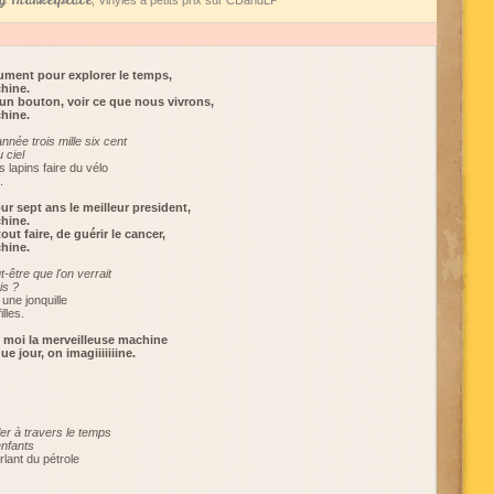
 Marketplace
, Vinyles à petits prix sur CDandLP
rument pour explorer le temps,
chine.
 un bouton, voir ce que nous vivrons,
chine.
année trois mille six cent
 ciel
 lapins faire du vélo
.
ur sept ans le meilleur president,
chine.
ut faire, de guérir le cancer,
chine.
-être que l'on verrait
is ?
 une jonquille
lles.
et moi la merveilleuse machine
 jour, on imagiiiiiiine.
er à travers le temps
enfants
rlant du pétrole