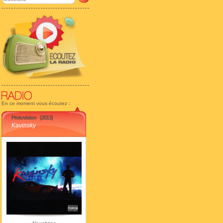
En ce moment vous écoutez :
Protovision
(2013)
Kavinsky