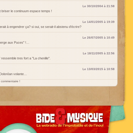
Le 30/10/2004 à 21:58
t briser le continuum espace temps !
Le 14/01/2005 à 19:39
uerait à engendrer ça? si oui, se serait-il abstenu d'écrire?
Le 26/07/2005 à 10:49
Serge aux Puces" !…
Le 18/11/2005 à 22:56
ressemble tres fort a "La chenille".
Le 13/03/2015 à 10:58
a Doloréan volante…
un commentaire !