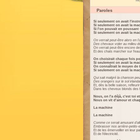
My
Paroles
Si seulement on avait l'inst
Si seulement on avait la ma
Si l'on pouvait en poussant
Si seulement on avait la ma
On verrait peut-être alors en l'
Des chevaux voler au milieu du
On verrait peut-être encore des
Et des chats marcher sur l'eau
On choisirait chaque fois po
Si seulement on avait la ma
On connaîtrait le moyen de to
Si seulement on avait la ma
Qui sait malgré la chanson peut
Des orangers sur le sol irlanda
Et, dès la belle saison, refleurir
Dans les cheveux blonds des fi
Nous, on l'a déjà, c'est toi 
Nous on vit d'amour et chaque
La machine
La machine
Comme ce serait amusant d'all
Embrasser nos arrière-petits-
Et de les émerveiller en leur pa
Et de l'électricité.