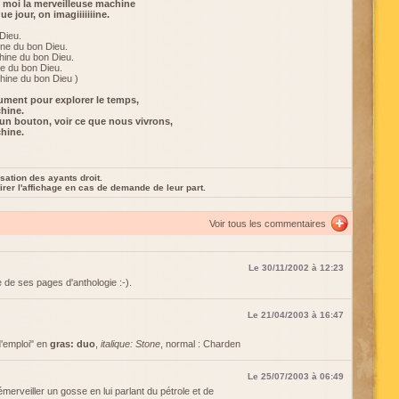
et moi la merveilleuse machine
 jour, on imagiiiiiiine.
Dieu.
ine du bon Dieu.
hine du bon Dieu.
ne du bon Dieu.
hine du bon Dieu )
rument pour explorer le temps,
chine.
 un bouton, voir ce que nous vivrons,
chine.
sation des ayants droit.
rer l'affichage en cas de demande de leur part.
Voir tous les commentaires
Le 30/11/2002 à 12:23
e de ses pages d'anthologie :-).
Le 21/04/2003 à 16:47
d'emploi" en
gras: duo
,
italique: Stone
, normal : Charden
Le 25/07/2003 à 06:49
erveiller un gosse en lui parlant du pétrole et de