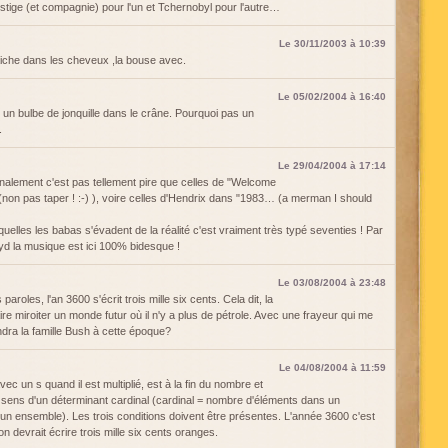
Prestige (et compagnie) pour l'un et Tchernobyl pour l'autre…
Le 30/11/2003 à 10:39
raiche dans les cheveux ,la bouse avec.
Le 05/02/2004 à 16:40
 un bulbe de jonquille dans le crâne. Pourquoi pas un
.
Le 29/04/2004 à 17:14
nalement c'est pas tellement pire que celles de "Welcome
(non pas taper ! :-) ), voire celles d'Hendrix dans "1983… (a merman I should
elles les babas s'évadent de la réalité c'est vraiment très typé seventies ! Par
loyd la musique est ici 100% bidesque !
Le 03/08/2004 à 23:48
aroles, l'an 3600 s'écrit trois mille six cents. Cela dit, la
re miroiter un monde futur où il n'y a plus de pétrole. Avec une frayeur qui me
dra la famille Bush à cette époque?
Le 04/08/2004 à 11:59
avec un s quand il est multiplié, est à la fin du nombre et
 sens d'un déterminant cardinal (cardinal = nombre d'éléments dans un
un ensemble). Les trois conditions doivent être présentes. L'année 3600 c'est
n devrait écrire trois mille six cents oranges.