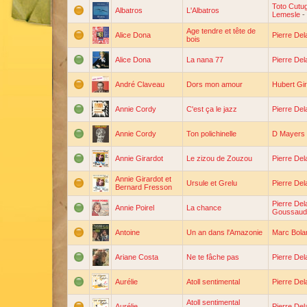
Toto Cutu
Albatros
L'Albatros
Lemesle
-
Age tendre et tête de
Alice Dona
Pierre De
bois
Alice Dona
La nana 77
Pierre De
André Claveau
Dors mon amour
Hubert Gi
Annie Cordy
C'est ça le jazz
Pierre De
Annie Cordy
Ton polichinelle
D Mayers
Annie Girardot
Le zizou de Zouzou
Pierre De
Annie Girardot et
Ursule et Grelu
Pierre De
Bernard Fresson
Pierre De
Annie Poirel
La chance
Goussaud
Antoine
Un an dans l'Amazonie
Marc Bola
Ariane Costa
Ne te fâche pas
Pierre De
Aurélie
Atoll sentimental
Pierre De
Atoll sentimental
Aurélie
Pierre De