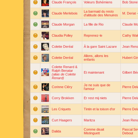
Claude François
Voleurs Bohémiens
Bob Stone
La barmaid du resto
Claude Merlebois
M. Deriat
d'altitude des Menuires
Claude Morgan
La fille de Rio
Claude M
Claudia Polley
Reprenez-le
Cathy Wak
Colette Deréal
À la gare Saint Lazare
Jean Ren
Allons, allons les
Colette Deréal
Hubert Gi
enfants
Colette Renard &
Ralph Benatar
Et maintenant
Gilbert B
(alias de Colette
Renard)
Je ne suis que de
Corinne Cléry
Pierre De
l'amour
Corry Brokken
Er rest mij niets
Pierre De
Les Criquets
Tintin et la toison d'or
Pierre De
Curt Haagers
Maritza
Jean Ren
Comme disait
Pascal Se
Dalida
Mistinguett
Debout