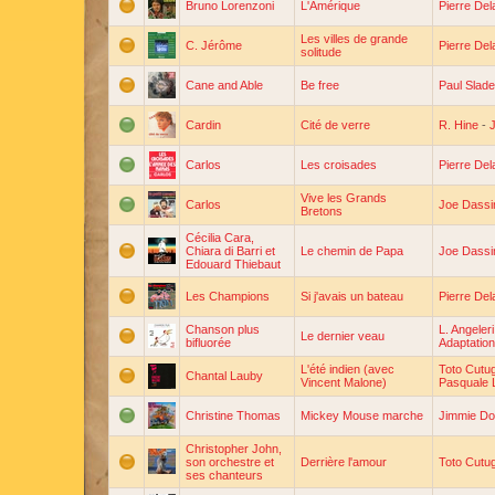
Bruno Lorenzoni
L'Amérique
Pierre De
Les villes de grande
C. Jérôme
Pierre De
solitude
Cane and Able
Be free
Paul Slade
Cardin
Cité de verre
R. Hine
-
J
Carlos
Les croisades
Pierre De
Vive les Grands
Carlos
Joe Dassi
Bretons
Cécilia Cara,
Chiara di Barri et
Le chemin de Papa
Joe Dassi
Edouard Thiebaut
Les Champions
Si j'avais un bateau
Pierre De
Chanson plus
L. Angeleri
Le dernier veau
bifluorée
Adaptation
L'été indien (avec
Toto Cutu
Chantal Lauby
Vincent Malone)
Pasquale 
Christine Thomas
Mickey Mouse marche
Jimmie D
Christopher John,
son orchestre et
Derrière l'amour
Toto Cutu
ses chanteurs