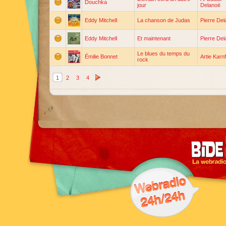
Douchka
jour
Delanoë
Eddy Mitchell
La chanson de Judas
Pierre De
Eddy Mitchell
Et maintenant
Pierre De
Le blues du temps du
Émilie Bonnet
Artie Karn
rock
1
2
3
4