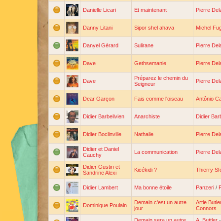
Danielle Licari
Et maintenant
Pierre De
Danny Litani
Sipor shel ahava
Michel Fu
Danyel Gérard
Sulirane
Pierre De
Dave
Gethsemanie
Pierre De
Préparez le chemin du
Dave
Pierre De
Seigneur
Dear Garçon
Fais comme l'oiseau
Antônio C
Didier Barbelivien
Anarchiste
Didier Bar
Didier Boclinville
Nathalie
Pierre De
Didier et Daniel
La communication
Pierre De
Cauchy
Didier Gustin et
Kicékidi ?
Thierry Sf
Sandrine Alexi
Didier Lambert
Ma bonne étoile
Panzeri
/
Demain c'est un autre
Artie Butle
Dominique Poulain
jour
Connors
Demain sera un autre
A. Buttler