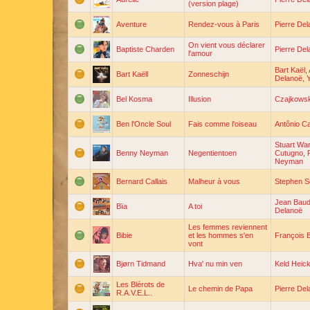
(version plage)
Aventure
Rendez-vous à Paris
Pierre De
On vient vous déclarer
Baptiste Charden
Pierre De
l'amour
Bart Kaël
,
Bart Kaëll
Zonneschijn
Delanoë
,
Bel Kosma
Illusion
Czajkowsk
Ben l'Oncle Soul
Fais comme l'oiseau
Antônio C
Stuart Wa
Benny Neyman
Negentientoen
Cutugno
,
Neyman
Bernard Callais
Malheur à vous
Stephen S
Jean Baud
Bïa
A toi
Delanoë
Les femmes reviennent
Bibie
et les hommes s'en
François 
vont
Bjørn Tidmand
Hva' nu min ven
Keld Heic
Les Blérots de
Le chemin de Papa
Pierre De
R.A.V.E.L..