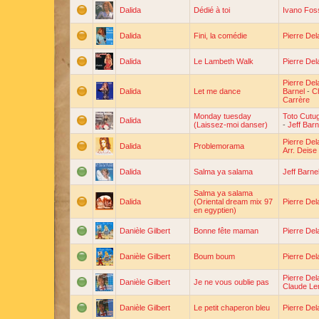
Dalida
Dédié à toi
Ivano Foss
Dalida
Fini, la comédie
Pierre De
Dalida
Le Lambeth Walk
Pierre De
Pierre De
Dalida
Let me dance
Barnel
-
C
Carrère
Monday tuesday
Toto Cutu
Dalida
(Laissez-moi danser)
-
Jeff Barn
Pierre De
Dalida
Problemorama
Arr. Deise
Dalida
Salma ya salama
Jeff Barne
Salma ya salama
Dalida
(Oriental dream mix 97
Pierre De
en egyptien)
Danièle Gilbert
Bonne fête maman
Pierre De
Danièle Gilbert
Boum boum
Pierre De
Pierre De
Danièle Gilbert
Je ne vous oublie pas
Claude Le
Danièle Gilbert
Le petit chaperon bleu
Pierre De