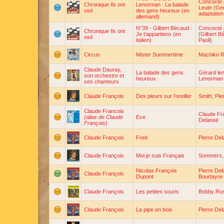
Concocté 
Chronique Ils ont
Lenorman : La balade
Leute
(
Ge
osé
des gens heureux (en
adaptation
allemand)
N°39 - Gilbert Bécaud :
Concocté 
Chronique Ils ont
Je t'appartiens (en
(
Gilbert B
osé
italien)
Paoli
)
Circus
Mister Summertime
Machiko 
Claude Dauray,
La balade des gens
Gérard le
son orchestre et
heureux
Lenorman
ses chanteurs
Claude François
Des pleurs sur l'oreiller
Smith
,
Pie
Claude Francois
Claude Fr
(alias de Claude
Eve
Delanoë
François)
Claude François
Fred
Pierre De
Claude François
Moi je suis Français
Sommers
Nicolas François
Pierre De
Claude François
Dupont
Bourtayre
Claude François
Les petites souris
Bobby Rus
Claude François
La pipe en bois
Pierre De