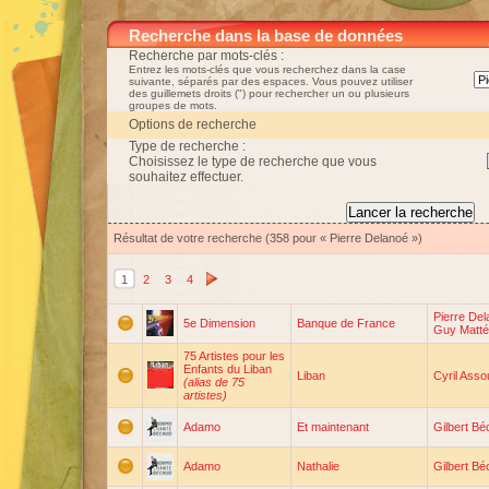
Recherche dans la base de données
Recherche par mots-clés :
Entrez les mots-clés que vous recherchez dans la case
suivante, séparés par des espaces. Vous pouvez utiliser
des guillemets droits (") pour rechercher un ou plusieurs
groupes de mots.
Options de recherche
Type de recherche :
Choisissez le type de recherche que vous
souhaitez effectuer.
Résultat de votre recherche (358 pour « Pierre Delanoé »)
1
2
3
4
Pierre De
5e Dimension
Banque de France
Guy Matté
75 Artistes pour les
Enfants du Liban
Liban
Cyril Asso
(alias de 75
artistes)
Adamo
Et maintenant
Gilbert B
Adamo
Nathalie
Gilbert B