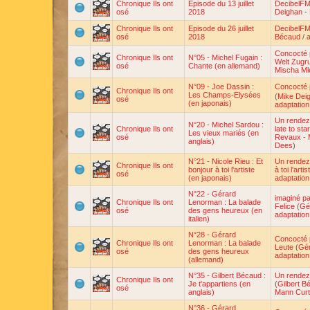
Chronique Ils ont
Episode du 13 juillet
DecibelF
osé
2018
Deighan
-
Chronique Ils ont
Episode du 26 juillet
DecibelF
osé
2018
Bécaud
/
Concocté 
Chronique Ils ont
N°05 - Michel Fugain :
Welt Zugr
osé
Chante (en allemand)
Mischa Ml
N°09 - Joe Dassin :
Concocté 
Chronique Ils ont
Les Champs-Elysées
(
Mike Dei
osé
(en japonais)
adaptation
Un rendez
N°20 - Michel Sardou :
Chronique Ils ont
late to sta
Les vieux mariés (en
osé
Revaux
-
anglais)
Dees
)
N°21 - Nicole Rieu : Et
Un rendez
Chronique Ils ont
bonjour à toi l'artiste
à toi l'artis
osé
(en japonais)
adaptatio
N°22 - Gérard
imaginé p
Chronique Ils ont
Lenorman : La balade
Felice
(
Gé
osé
des gens heureux (en
adaptation
italien)
N°28 - Gérard
Concocté 
Chronique Ils ont
Lenorman : La balade
Leute
(
Gé
osé
des gens heureux
adaptation
(allemand)
N°35 - Gilbert Bécaud :
Un rendez
Chronique Ils ont
Je t'appartiens (en
(
Gilbert B
osé
anglais)
Mann Curt
N°36 - Gérard