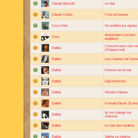
Claude Barzotti
Le rital
Claude Cédric
C'est toi l'amour
Coco Girls
On préfère les rigolos
Amsterdam (version
Cora
anglaise)
Concerto pour une vo
Dalida
(Chaque nuit)
Dalida
Les couleurs de l'amo
Dalida
Femme est la nuit
Dalida
Gigi l'amoroso
Dalida
Histoire d'aimer
Dalida
Il venait d'avoir 18 ans
Ils ont changé ma
Dalida
chanson
Dalida
Le clan des siciliens
Dalida
Salma ya salama