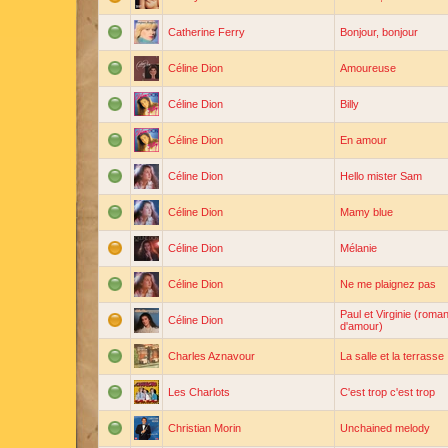
Catherine Ferry
Bonjour, bonjour
Céline Dion
Amoureuse
Céline Dion
Billy
Céline Dion
En amour
Céline Dion
Hello mister Sam
Céline Dion
Mamy blue
Céline Dion
Mélanie
Céline Dion
Ne me plaignez pas
Paul et Virginie (roma
Céline Dion
d'amour)
Charles Aznavour
La salle et la terrasse
Les Charlots
C'est trop c'est trop
Christian Morin
Unchained melody