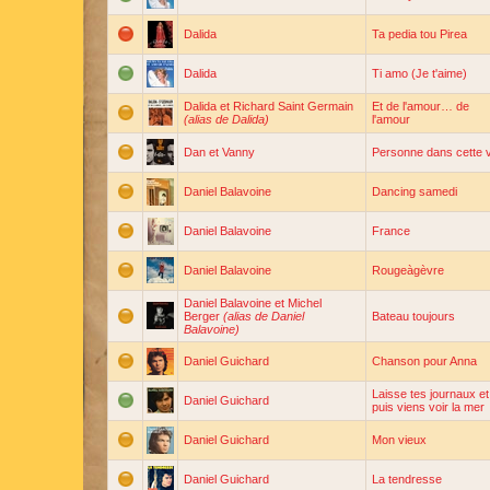
Dalida
Ta pedia tou Pirea
Dalida
Ti amo (Je t'aime)
Dalida et Richard Saint Germain
Et de l'amour… de
(alias de Dalida)
l'amour
Dan et Vanny
Personne dans cette vi
Daniel Balavoine
Dancing samedi
Daniel Balavoine
France
Daniel Balavoine
Rougeàgèvre
Daniel Balavoine et Michel
Berger
(alias de Daniel
Bateau toujours
Balavoine)
Daniel Guichard
Chanson pour Anna
Laisse tes journaux et
Daniel Guichard
puis viens voir la mer
Daniel Guichard
Mon vieux
Daniel Guichard
La tendresse