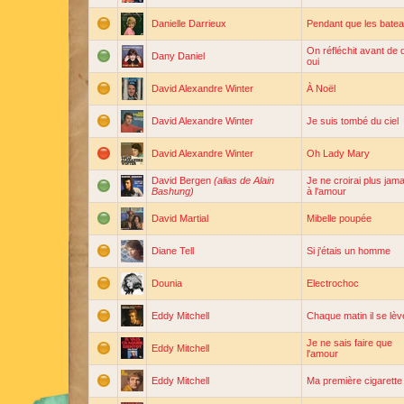
Danielle Darrieux
Pendant que les bate
On réfléchit avant de d
Dany Daniel
oui
David Alexandre Winter
À Noël
David Alexandre Winter
Je suis tombé du ciel
David Alexandre Winter
Oh Lady Mary
David Bergen
(alias de Alain
Je ne croirai plus jama
Bashung)
à l'amour
David Martial
Mibelle poupée
Diane Tell
Si j'étais un homme
Dounia
Electrochoc
Eddy Mitchell
Chaque matin il se lèv
Je ne sais faire que
Eddy Mitchell
l'amour
Eddy Mitchell
Ma première cigarette