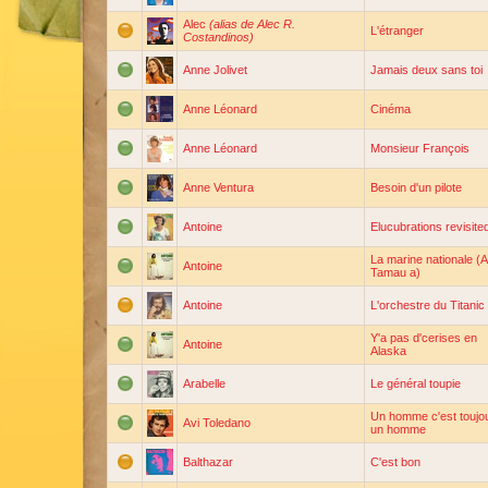
Alec
(alias de Alec R.
L'étranger
Costandinos)
Anne Jolivet
Jamais deux sans toi
Anne Léonard
Cinéma
Anne Léonard
Monsieur François
Anne Ventura
Besoin d'un pilote
Antoine
Elucubrations revisite
La marine nationale (A
Antoine
Tamau a)
Antoine
L'orchestre du Titanic
Y'a pas d'cerises en
Antoine
Alaska
Arabelle
Le général toupie
Un homme c'est toujo
Avi Toledano
un homme
Balthazar
C'est bon