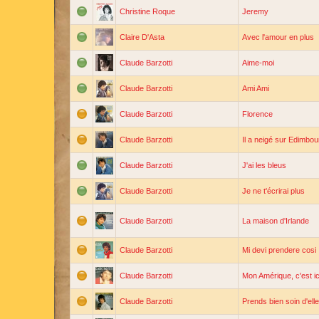
Christine Roque
Jeremy
Claire D'Asta
Avec l'amour en plus
Claude Barzotti
Aime-moi
Claude Barzotti
Ami Ami
Claude Barzotti
Florence
Claude Barzotti
Il a neigé sur Edimbou
Claude Barzotti
J'ai les bleus
Claude Barzotti
Je ne t'écrirai plus
Claude Barzotti
La maison d'Irlande
Claude Barzotti
Mi devi prendere cosi
Claude Barzotti
Mon Amérique, c'est ic
Claude Barzotti
Prends bien soin d'elle