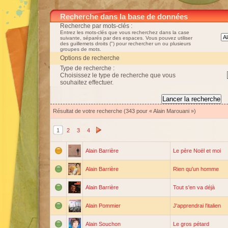
Recherche dans la base de données
Recherche par mots-clés :
Entrez les mots-clés que vous recherchez dans la case
suivante, séparés par des espaces. Vous pouvez utiliser
des guillemets droits (") pour rechercher un ou plusieurs
groupes de mots.
Options de recherche
Type de recherche :
Choisissez le type de recherche que vous
souhaitez effectuer.
Résultat de votre recherche (343 pour « Alain Marouani »)
1
2
3
4
Alain Barrière
Le père Noël et moi
Alain Barrière
Rien qu'un homme
Alain Barrière
Tout s'en va déjà
Alain Pommier
J'apprendrai l'italien
Alain Souchon
Le gros pétard