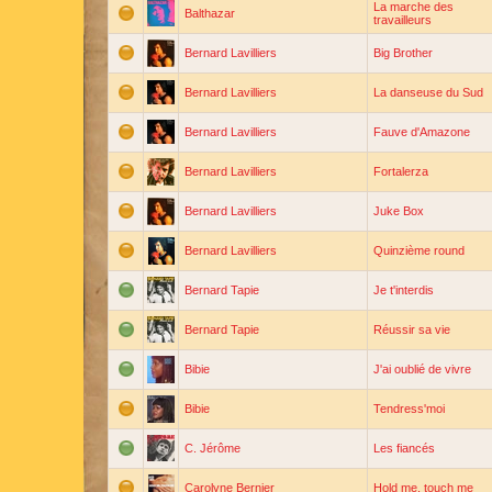
La marche des
Balthazar
travailleurs
Bernard Lavilliers
Big Brother
Bernard Lavilliers
La danseuse du Sud
Bernard Lavilliers
Fauve d'Amazone
Bernard Lavilliers
Fortalerza
Bernard Lavilliers
Juke Box
Bernard Lavilliers
Quinzième round
Bernard Tapie
Je t'interdis
Bernard Tapie
Réussir sa vie
Bibie
J'ai oublié de vivre
Bibie
Tendress'moi
C. Jérôme
Les fiancés
Carolyne Bernier
Hold me, touch me