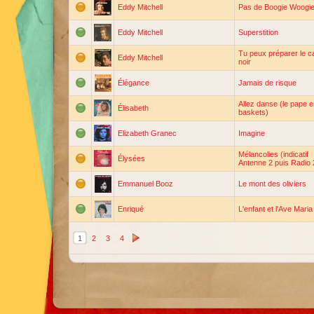
Eddy Mitchell
Pas de Boogie Woogi
Eddy Mitchell
Superstition
Tu peux préparer le c
Eddy Mitchell
noir
Élégance
Jamais de risque
Allez danse (le pape 
Élisabeth
baskets)
Elizabeth Granec
Imagine
Mélancolies (indicatif
Élysées
Antenne 2 puis Radio 
Emmanuel Booz
Le mont des oliviers
Enriqué
L'enfant et l'Ave Maria
1
2
3
4