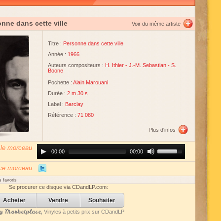
nne dans cette ville
Voir du même artiste
Titre :
Personne dans cette ville
Année :
1966
Auteurs compositeurs :
H. Ithier
-
J.-M. Sebastian
-
S.
Boone
Pochette :
Alain Marouani
Durée :
2 m 30 s
Label :
Barclay
Référence :
71 080
Plus d'infos
 le morceau
Audio
Use
00:00
00:00
Player
Up/Down
Arrow
keys
 ce morceau
to
increase
 favoris
or
Se procurer ce disque via CDandLP.com:
decrease
volume.
Acheter
Vendre
Souhaiter
 Marketplace
, Vinyles à petits prix sur CDandLP