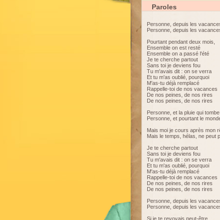
Paroles
Personne, depuis les vacances,
Personne, depuis les vacances,
Pourtant pendant deux mois,
Ensemble on est resté
Ensemble on a passé l'été
Je te cherche partout
Sans toi je deviens fou
Tu m'avais dit : on se verra
Et tu m'as oublié, pourquoi
M'as-tu déjà remplacé
Rappelle-toi de nos vacances
De nos peines, de nos rires
De nos peines, de nos rires
Personne, et la pluie qui tom
Personne, et pourtant le monde
Mais moi je cours après mon 
Mais le temps, hélas, ne peut 
Je te cherche partout
Sans toi je deviens fou
Tu m'avais dit : on se verra
Et tu m'as oublié, pourquoi
M'as-tu déjà remplacé
Rappelle-toi de nos vacances
De nos peines, de nos rires
De nos peines, de nos rires
Personne, depuis les vacances,
Personne, depuis les vacances,
Si je te revoyais peut-être