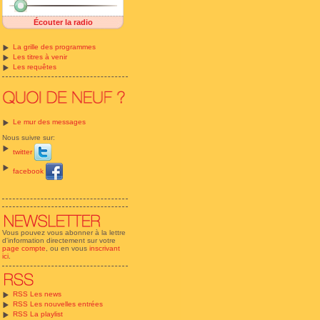
Écouter la radio
La grille des programmes
Les titres à venir
Les requêtes
Le mur des messages
Nous suivre sur:
twitter
facebook
Vous pouvez vous abonner à la lettre
d'information directement sur votre
page compte
, ou en vous
inscrivant
ici
.
RSS Les news
RSS Les nouvelles entrées
RSS La playlist