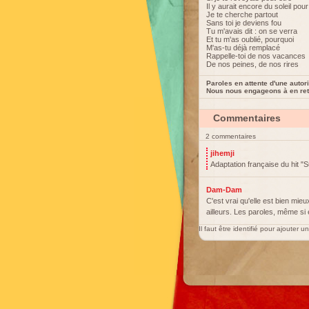
Il y aurait encore du soleil pou
Je te cherche partout
Sans toi je deviens fou
Tu m'avais dit : on se verra
Et tu m'as oublié, pourquoi
M'as-tu déjà remplacé
Rappelle-toi de nos vacances
De nos peines, de nos rires
Paroles en attente d'une autori
Nous nous engageons à en reti
Commentaires
2 commentaires
jihemji
Adaptation française du hit "
Dam-Dam
C'est vrai qu'elle est bien mieu
ailleurs. Les paroles, même si 
Il faut être identifié pour ajouter 