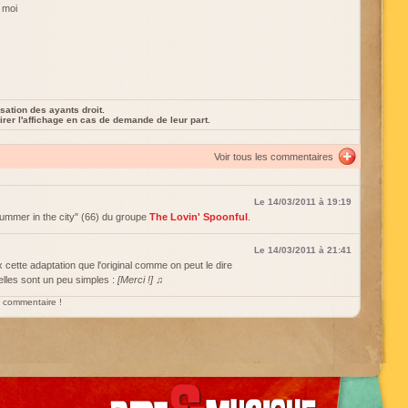
r moi
sation des ayants droit.
rer l'affichage en cas de demande de leur part.
Voir tous les commentaires
Le 14/03/2011 à 19:19
Summer in the city" (66) du groupe
The Lovin' Spoonful
.
Le 14/03/2011 à 21:41
x cette adaptation que l'original comme on peut le dire
elles sont un peu simples :
[Merci !] ♫
un commentaire !