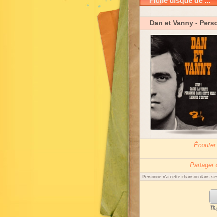
Fiche disque de ...
Dan et Vanny
- Perso
Écouter
Partager
Personne n'a cette chanson dans ses
My