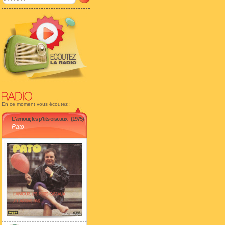
En ce moment vous écoutez :
L'amour, les p'tits oiseaux
(1975)
Pato