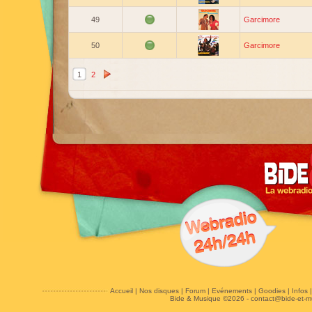
49
Garcimore
50
Garcimore
1
2
Accueil
|
Nos disques
|
Forum
|
Evénements
|
Goodies
|
Infos
Bide & Musique ©2026 -
contact@bide-et-m