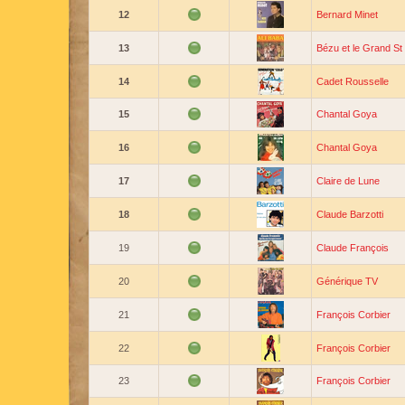
12
Bernard Minet
13
Bézu et le Grand S
14
Cadet Rousselle
15
Chantal Goya
16
Chantal Goya
17
Claire de Lune
18
Claude Barzotti
19
Claude François
20
Générique TV
21
François Corbier
22
François Corbier
23
François Corbier