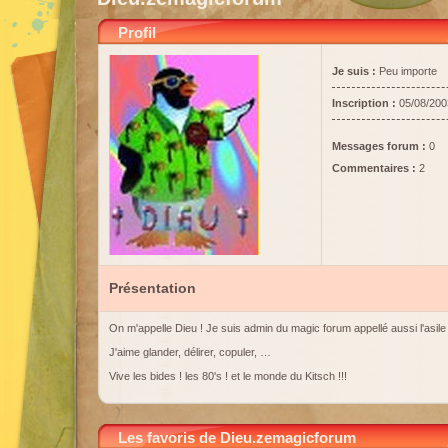
Profil
Je suis :
Peu importe
Inscription :
05/08/200
Messages forum :
0
Commentaires :
2
Présentation
On m'appelle Dieu ! Je suis admin du magic forum appellé aussi l'asile v
J'aime glander, délirer, copuler, …
Vive les bides ! les 80's ! et le monde du Kitsch !!!
Les favoris de Dieu.zemagicforum