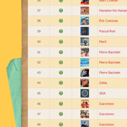
36
Marc Charlan
37
Hampton the Hamps
38
Éric Canovas
39
Pascal Rod
40
Pierô
41
Pierre Bachelet
42
Pierre Bachelet
43
Pierre Bachelet
44
Zahia
45
SDA
46
Garcimore
47
Garcimore
48
Garcimore