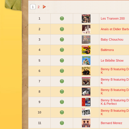
1
2
1
Les Tranxen 200
2
Anaïs et Didier Barb
3
Baby Chouchou
4
Baltimora
5
Le Bébête Show
Benny B featuring 
6
K
Benny B featuring 
7
K
Benny B featuring 
8
K
Benny B featuring 
9
K & Perfect
Benny B featuring 
10
K
11
Bernard Menez