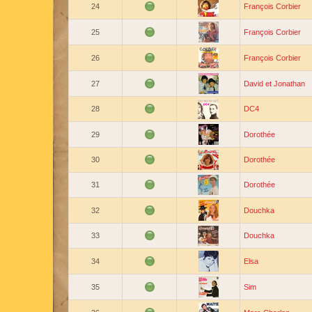
24
François Corbier
25
François Corbier
26
François Corbier
27
David et Jonathan
28
DC4
29
Dorothée
30
Dorothée
31
Dorothée
32
Douchka
33
Douchka
34
Elsa
35
Sim