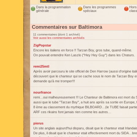
Dans la programmation
Dans les programmes
Hors
générale
spéciaux
clas
Commentaires sur Baltimora
11 commentaires (dont 1 archivé)
Voir aussi les commentaires archivés
ZigPopstar
Encore les italiens en force !! Tarzan Boy, gros tube, quand-même.
On pouvait entendre Ken Laszlo ("Hey Hey Guy") dans les Chœurs.
remi25mtl
Après avoir parcouru le site officiel de Den Harrow (aussi d'origine italie
découvert que le chanteur qui se cache sous le nom de Tarzan Boy est
demande qu'à me tromper!!!
nourfrance
remi…oui malheureusement !!! Le Chanteur de Baltimora est mort du
aussi que le tube "Tarzan Boy", a huit ans après sa sortie en Europe, 
8 ème au classement du mythique BILBOARD…(le TUBE faisait partie
ARF ces rikains font jamais rien comme les autres…
pierus
Un site anglais aujourd'hui disparu, disait que le chanteur etait Irlandais
De plus, il disait que le chanteur etait effectivement mort du SIDA…br