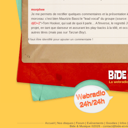
morphee
Je me permets de rectifier quelques commentaires et la présentation in
morceau: c'est bien Maurizio Bassi le "lead vocal" du groupe (source:
djID=2
">Tom Hooker, qui sait de quoi il parle… A l'inverse, le regretté
projet, en tant que danseur et assurant les play-backs à la télé, et o
autres titres (mais pas sur
Tarzan Boy
).
Il faut être identifié pour ajouter un commentaire !
Accueil
|
Nos disques
|
Forum
|
Evénements
|
Goodies
|
Infos
Bide & Musique ©2026 -
contact@bide-et-m