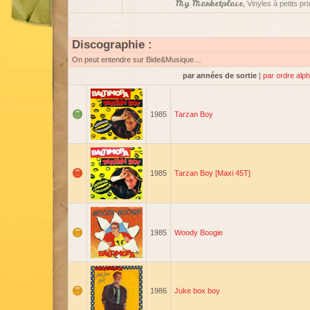
My Marketplace
, Vinyles à petits p
Discographie :
On peut entendre sur Bide&Musique…
par années de sortie
|
par ordre alp
1985
Tarzan Boy
1985
Tarzan Boy [Maxi 45T]
1985
Woody Boogie
1986
Juke box boy