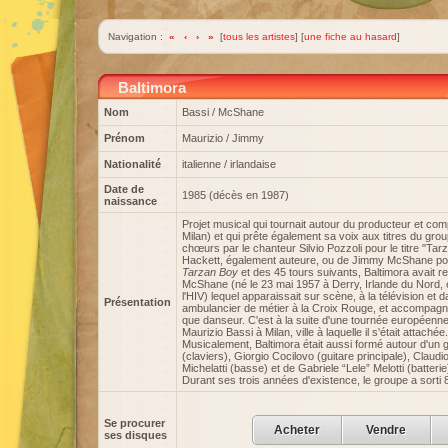
Navigation :
«
‹
›
»
[
tous les artistes
] [
une fiche au hasard
]
Baltimora
Nom
Bassi / McShane
Prénom
Maurizio / Jimmy
Nationalité
italienne / irlandaise
Date de
1985 (décès en 1987)
naissance
Projet musical qui tournait autour du producteur et co
Milan) et qui prête également sa voix aux titres du grou
chœurs par le chanteur Silvio Pozzoli pour le titre "
Hackett, également auteure, ou de Jimmy McShane pour 
Tarzan Boy
et des 45 tours suivants, Baltimora avait 
McShane (né le 23 mai 1957 à Derry, Irlande du Nord, 
l'HIV) lequel apparaissait sur scène, à la télévision et d
Présentation
ambulancier de métier à la Croix Rouge, et accompagnai
que danseur. C'est à la suite d'une tournée européenne
Maurizio Bassi à Milan, ville à laquelle il s'était attachée.
Musicalement, Baltimora était aussi formé autour d'un 
(claviers), Giorgio Cocilovo (guitare principale), Claudi
Michelatti (basse) et de Gabriele “Lele” Melotti (batterie
Durant ses trois années d'existence, le groupe a sorti 
Se procurer
Acheter
Vendre
ses disques