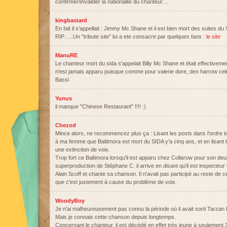
confirmer/invalider la nationalité du chanteur…
kingbastard
En fait il s'appellait : Jimmy Mc Shane et il est bien mort des suites d
RIP…..Un "tribute site" lui a ete consacre par quelques fans :
le site
ManuRE
Le chanteur mort du sida s'appelait Billy Mc Shane et était effectivement
n'est jamais apparu puisque comme pour valerie dore, den harrow celui
Bassi
Yunus
il manque "Chinese Restaurant" !!!! :)
Chezod
Mince alors, ne recommencez plus ça : Lisant les posts dans l'ordre to
à ma femme que Baltimora est mort du SIDA y'a cinq ans, et en lisant le 
une extinction de voix.
Trop fort ce Baltimora lorsqu'il est apparu chez Collarow pour son deu
superproduction de Stéphane C. il arrive en disant qu'il est inspecteur 
Alain Scoff et chante sa chanson. Il n'avait pas participé au reste d
que c'est justement à cause du problème de voix.
WoodyBoy
Je n'ai malheureusement pas connu la période où il avait sorti Tarzan 
Mais je connais cette chanson depuis longtemps.
Concernant le chanteur, il est décédé en effet très jeune à seulement 