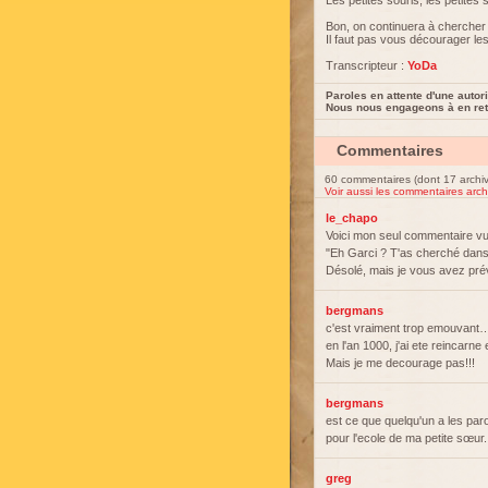
Les petites souris, les petites 
Bon, on continuera à chercher
Il faut pas vous décourager le
Transcripteur :
YoDa
Paroles en attente d'une autori
Nous nous engageons à en reti
Commentaires
60 commentaires (dont 17 archi
Voir aussi les commentaires arch
le_chapo
Voici mon seul commentaire vul
"Eh Garci ? T'as cherché dans 
Désolé, mais je vous avez pré
bergmans
c'est vraiment trop emouvant
en l'an 1000, j'ai ete reincarn
Mais je me decourage pas!!!
bergmans
est ce que quelqu'un a les par
pour l'ecole de ma petite sœur.
greg