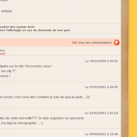
souris
s enfants
sation des ayants droit.
rer l'affichage en cas de demande de leur part.
Voir tous les commentaires
vés)
ivés
Le 30/11/2000 à 00:51
gaire sur le site ! Accrochez vous !
ton slip ?"
venus !
Le 27/01/2001 à 00:00
…
e en souris c'est vous dire combien je sais de quoi je parle…;0)
Le 31/01/2001 à 01:04
oles de cette merveille??? Je dois organiser un spectacle
 J'ai deja la choregraphie…;-)
Le 05/03/2001 à 14:44