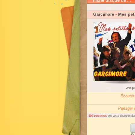
Fiche disque de ...
Garcimore
- Mes pet
Voir p
Écouter
Partager
196 personnes
ont cette chanson dan