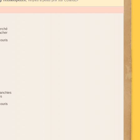
 Marketplace
, Vinyles à petits prix sur CDandLP
erché
acher
souris
lanchies
es
souris