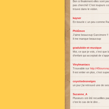
Ben si finalement elles sont peu
pas cherché! C'est toujours co
trouve dans le violon.
kayser
En boucle c un peu comme Ram
Philémon
J'aime beaucoup Garcimore !! I
Il me manque beaucoup
gradubide-et-musique
Moi, ce que je vois, c'est que 
d'enfant qui acceptait de s'ap
Vinylmaniacs
Trouvable sur
http://45toursn
Il est entier en plus, c'est sup
coyottedesneiges
un jour j'ai retrouvé une de se
Suzanne_A
Plusieurs ont été recueillies 
c'est le cas de le dire…