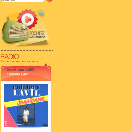
En ce moment vous écoutez :
JamaÃ¯caine
(1984)
Philippe Lavil