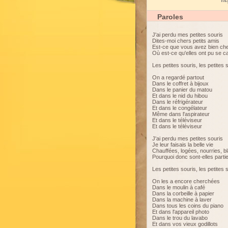
My
Paroles
J'ai perdu mes petites souris
Dites-moi chers petits amis
Est-ce que vous avez bien ch
Où est-ce qu'elles ont pu se c
Les petites souris, les petites 
On a regardé partout
Dans le coffret à bijoux
Dans le panier du matou
Et dans le nid du hibou
Dans le réfrigérateur
Et dans le congélateur
Même dans l'aspirateur
Et dans le téléviseur
Et dans le téléviseur
J'ai perdu mes petites souris
Je leur faisais la belle vie
Chauffées, logées, nourries, b
Pourquoi donc sont-elles parti
Les petites souris, les petites 
On les a encore cherchées
Dans le moulin à café
Dans la corbeille à papier
Dans la machine à laver
Dans tous les coins du piano
Et dans l'appareil photo
Dans le trou du lavabo
Et dans vos vieux godillots