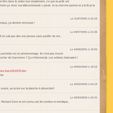
t-être dans le violon tout simplement, y'a que la qu'ils ont
mme ça. Avec ma télécommande c pareil. Je la cherche partout et a la fin je la
Le 11/07/2001 à 22:15
aya, ça devient stressant !
Le 28/07/2001 à 21:36
l ne sait pas dire une phrase sans pouffer de rire…
Le 04/08/2001 à 19:52
la pochette est un photomontage. Ils n'ont pas trouvé
procher de Garcimore ? Ça m'étonnerait. Les enfants l'adoraient !
Le 05/02/2002 à 19:15
azes.free.fr/D1979.htm
erbe
Le 20/02/2002 à 04:19
s souris, au lycée sur la planche à dissection!
Le 05/03/2002 à 23:31
par Richard Gere et ont connu une fin sombre et merdique,