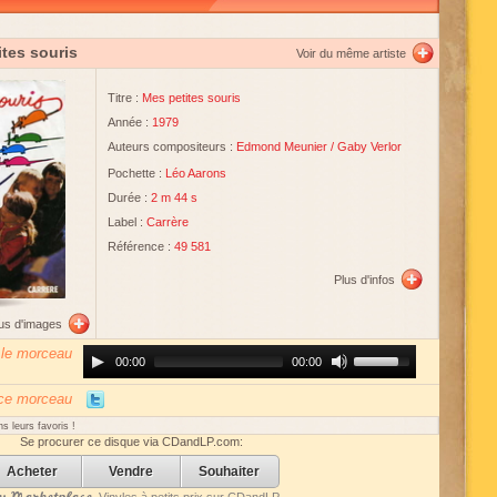
ites souris
Voir du même artiste
Titre :
Mes petites souris
Année :
1979
Auteurs compositeurs :
Edmond Meunier
/
Gaby Verlor
Pochette :
Léo Aarons
Durée :
2 m 44 s
Label :
Carrère
Référence :
49 581
Plus d'infos
lus d'images
 le morceau
Audio
Use
00:00
00:00
Player
Up/Down
Arrow
keys
 ce morceau
to
increase
s leurs favoris !
or
Se procurer ce disque via CDandLP.com:
decrease
volume.
Acheter
Vendre
Souhaiter