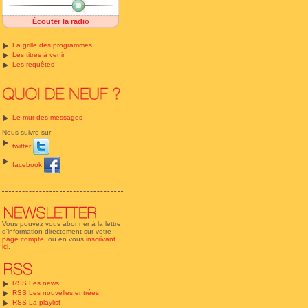
Écouter la radio
La grille des programmes
Les titres à venir
Les requêtes
Le mur des messages
Nous suivre sur:
twitter
facebook
Vous pouvez vous abonner à la lettre
d'information directement sur votre
page compte
, ou en vous
inscrivant
ici
.
RSS Les news
RSS Les nouvelles entrées
RSS La playlist