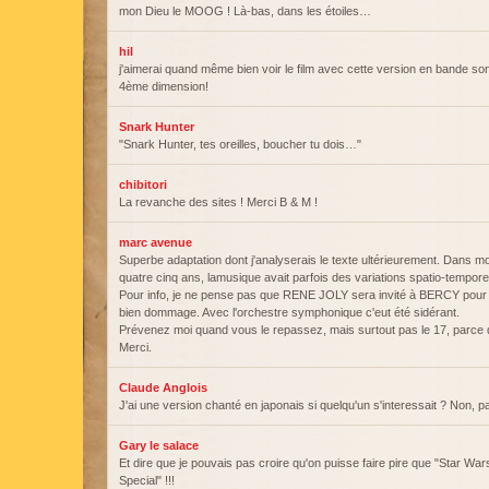
mon Dieu le MOOG ! Là-bas, dans les étoiles…
hil
j'aimerai quand même bien voir le film avec cette version en bande so
4ème dimension!
Snark Hunter
"Snark Hunter, tes oreilles, boucher tu dois…"
chibitori
La revanche des sites ! Merci B & M !
marc avenue
Superbe adaptation dont j'analyserais le texte ultérieurement. Dans mo
quatre cinq ans, lamusique avait parfois des variations spatio-tempor
Pour info, je ne pense pas que RENE JOLY sera invité à BERCY pour l
bien dommage. Avec l'orchestre symphonique c'eut été sidérant.
Prévenez moi quand vous le repassez, mais surtout pas le 17, parce q
Merci.
Claude Anglois
J'ai une version chanté en japonais si quelqu'un s'interessait ? Non, 
Gary le salace
Et dire que je pouvais pas croire qu'on puisse faire pire que "Star War
Special" !!!