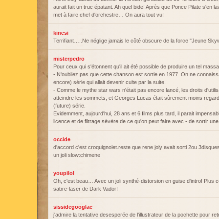
aurait fait un truc épatant. Ah quel bide! Après que Ponce Pilate s'en l
met à faire chef d'orchestre… On aura tout vu!
kinesi
Terrifiant…..Ne néglige jamais le côté obscure de la force "Jeune S
misterpedro
Pour ceux qui s'étonnent qu'il ait été possible de produire un tel massa
- N'oubliez pas que cette chanson est sortie en 1977. On ne connaissai
encore) série qui allait devenir culte par la suite.
- Comme le mythe star wars n'était pas encore lancé, les droits d'utili
atteindre les sommets, et Georges Lucas était sûrement moins regarda
(future) série.
Evidemment, aujourd'hui, 28 ans et 6 films plus tard, il parait impensab
licence et de filtrage sévère de ce qu'on peut faire avec - de sortir une t
occide
d'accord c'est croquignolet.reste que rene joly avait sorti 2ou 3disque
un joli slow:chimene
youpilol
Oh, c'est beau… Avec un joli synthé-distorsion en guise d'intro! Plus c
sabre-laser de Dark Vador!
sissidegooglac
j'admire la tentative desesperée de l'illustrateur de la pochette pour ret