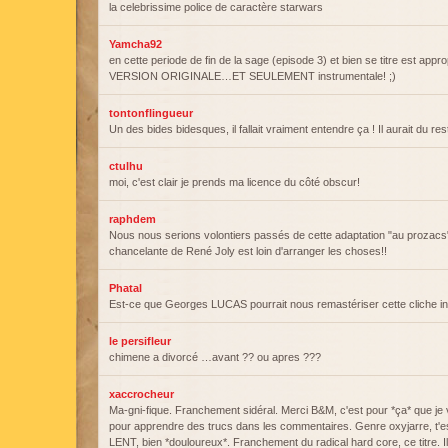
la celebrissime police de caractère starwars
Yamcha92
en cette periode de fin de la sage (episode 3) et bien se titre est appr
VERSION ORIGINALE…ET SEULEMENT instrumentale! ;)
tontonflingueur
Un des bides bidesques, il fallait vraiment entendre ça ! Il aurait du r
ctulhu
moi, c'est clair je prends ma licence du côté obscur!
raphdem
Nous nous serions volontiers passés de cette adaptation "au prozacs
chancelante de René Joly est loin d'arranger les choses!!
Phatal
Est-ce que Georges LUCAS pourrait nous remastériser cette cliche in
le persifleur
chimene a divorcé …avant ?? ou apres ???
xaccrocheur
Ma-gni-fique. Franchement sidéral. Merci B&M, c'est pour *ça* que je
pour apprendre des trucs dans les commentaires. Genre oxyjarre, t'es
LENT, bien *douloureux*. Franchement du radical hard core, ce titre. Ils