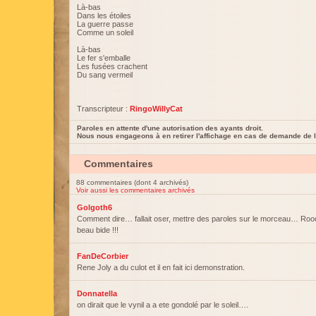
Là-bas
Dans les étoiles
La guerre passe
Comme un soleil
Là-bas
Le fer s'emballe
Les fusées crachent
Du sang vermeil
Transcripteur :
RingoWillyCat
Paroles en attente d'une autorisation des ayants droit.
Nous nous engageons à en retirer l'affichage en cas de demande de l
Commentaires
88 commentaires (dont 4 archivés)
Voir aussi les commentaires archivés
Golgoth6
Comment dire… fallait oser, mettre des paroles sur le morceau… Roo
beau bide !!!
FanDeCorbier
Rene Joly a du culot et il en fait ici demonstration.
Donnatella
on dirait que le vynil a a ete gondolé par le soleil….