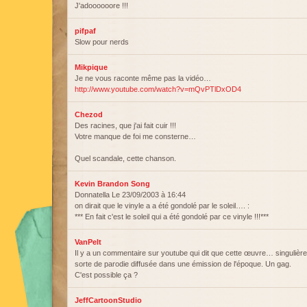
J'adoooooore !!!
pifpaf
Slow pour nerds
Mikpique
Je ne vous raconte même pas la vidéo…
http://www.youtube.com/watch?v=mQvPTlDxOD4
Chezod
Des racines, que j'ai fait cuir !!!
Votre manque de foi me consterne…
Quel scandale, cette chanson.
Kevin Brandon Song
Donnatella Le 23/09/2003 à 16:44
on dirait que le vinyle a a été gondolé par le soleil…. :
*** En fait c'est le soleil qui a été gondolé par ce vinyle !!!***
VanPelt
Il y a un commentaire sur youtube qui dit que cette œuvre… singulière,
sorte de parodie diffusée dans une émission de l'époque. Un gag.
C'est possible ça ?
JeffCartoonStudio