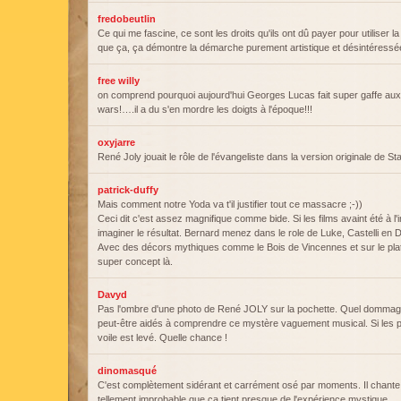
fredobeutlin
Ce qui me fascine, ce sont les droits qu'ils ont dû payer pour utiliser 
que ça, ça démontre la démarche purement artistique et désintéressé
free willy
on comprend pourquoi aujourd'hui Georges Lucas fait super gaffe aux 
wars!….il a du s'en mordre les doigts à l'époque!!!
oxyjarre
René Joly jouait le rôle de l'évangeliste dans la version originale de S
patrick-duffy
Mais comment notre Yoda va t'il justifier tout ce massacre ;-))
Ceci dit c'est assez magnifique comme bide. Si les films avaint été à l
imaginer le résultat. Bernard menez dans le role de Luke, Castelli e
Avec des décors mythiques comme le Bois de Vincennes et sur le plat
super concept là.
Davyd
Pas l'ombre d'une photo de René JOLY sur la pochette. Quel dommage
peut-être aidés à comprendre ce mystère vaguement musical. Si les p
voile est levé. Quelle chance !
dinomasqué
C'est complètement sidérant et carrément osé par moments. Il chante
tellement improbable que ça tient presque de l'expérience mystique.