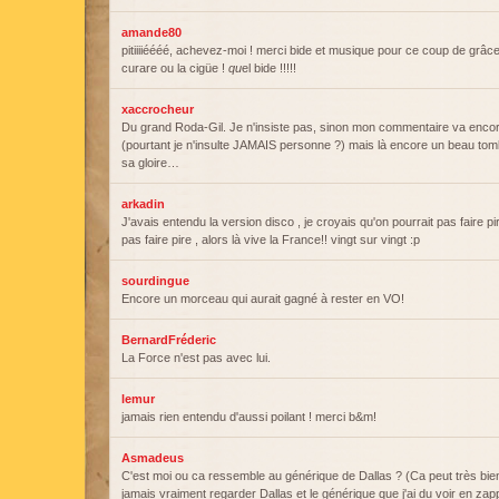
amande80
pitiiiiéééé, achevez-moi ! merci bide et musique pour ce coup de grâce 
curare ou la cigüe !
qu
el bide !!!!!
xaccrocheur
Du grand Roda-Gil. Je n'insiste pas, sinon mon commentaire va enco
(pourtant je n'insulte JAMAIS personne ?) mais là encore un beau to
sa gloire…
arkadin
J'avais entendu la version disco , je croyais qu'on pourrait pas faire pi
pas faire pire , alors là vive la France!! vingt sur vingt :p
sourdingue
Encore un morceau qui aurait gagné à rester en VO!
BernardFréderic
La Force n'est pas avec lui.
lemur
jamais rien entendu d'aussi poilant ! merci b&m!
Asmadeus
C'est moi ou ca ressemble au générique de Dallas ? (Ca peut très bien 
jamais vraiment regarder Dallas et le générique que j'ai du voir en zap