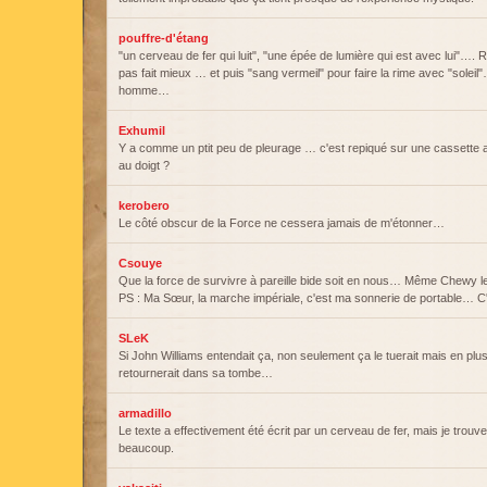
pouffre-d'étang
"un cerveau de fer qui luit", "une épée de lumière qui est avec lui"…. 
pas fait mieux … et puis "sang vermeil" pour faire la rime avec "soleil
homme…
Exhumil
Y a comme un ptit peu de pleurage … c'est repiqué sur une cassette
au doigt ?
kerobero
Le côté obscur de la Force ne cessera jamais de m'étonner…
Csouye
Que la force de survivre à pareille bide soit en nous… Même Chewy 
PS : Ma Sœur, la marche impériale, c'est ma sonnerie de portable… C'
SLeK
Si John Williams entendait ça, non seulement ça le tuerait mais en plus 
retournerait dans sa tombe…
armadillo
Le texte a effectivement été écrit par un cerveau de fer, mais je trouve p
beaucoup.