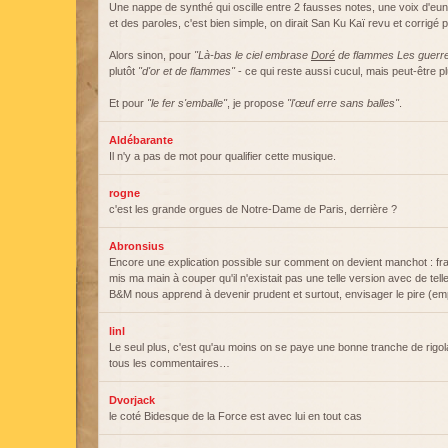
Une nappe de synthé qui oscille entre 2 fausses notes, une voix d'e
et des paroles, c'est bien simple, on dirait San Ku Kaï revu et corrigé
Alors sinon, pour
"Là-bas le ciel embrase
Doré
de flammes Les guerre
plutôt
"d'or et de flammes"
- ce qui reste aussi cucul, mais peut-être p
Et pour
"le fer s'emballe"
, je propose
"l'œuf erre sans balles"
.
Aldébarante
Il n'y a pas de mot pour qualifier cette musique.
rogne
c'est les grande orgues de Notre-Dame de Paris, derrière ?
Abronsius
Encore une explication possible sur comment on devient manchot : fra
mis ma main à couper qu'il n'existait pas une telle version avec de t
B&M nous apprend à devenir prudent et surtout, envisager le pire (em
linl
Le seul plus, c'est qu'au moins on se paye une bonne tranche de rigol
tous les commentaires…
Dvorjack
le coté Bidesque de la Force est avec lui en tout cas