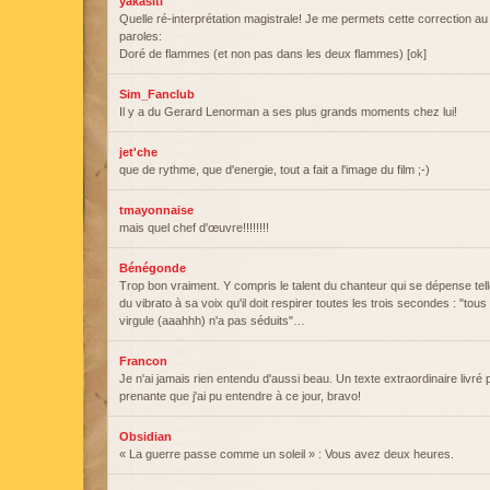
yakasiti
Quelle ré-interprétation magistrale! Je me permets cette correction a
paroles:
Doré de flammes (et non pas dans les deux flammes) [ok]
Sim_Fanclub
Il y a du Gerard Lenorman a ses plus grands moments chez lui!
jet'che
que de rythme, que d'energie, tout a fait a l'image du film ;-)
tmayonnaise
mais quel chef d'œuvre!!!!!!!!
Bénégonde
Trop bon vraiment. Y compris le talent du chanteur qui se dépense te
du vibrato à sa voix qu'il doit respirer toutes les trois secondes : "tou
virgule (aaahhh) n'a pas séduits"…
Francon
Je n'ai jamais rien entendu d'aussi beau. Un texte extraordinaire livré p
prenante que j'ai pu entendre à ce jour, bravo!
Obsidian
« La guerre passe comme un soleil » : Vous avez deux heures.