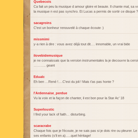
Quebecois
Ca fait un peu la musique d amour gloire et beaute. Il chante mal, sa 
la musique n est pas synchro. Et Lucas a permis de sortir ce disque ?
sacagroins
C'est un bonheur renouvelé à chaque écoute :)
missmimi
y-a rien à dire : vous avez déjà tout dit…. innomable, un vrai bide
ilovebidemusique
je ne connaissais que la version instrumentales la je decouvre la cers
……….. geant
Edualc
Eh ben …René !….C'est du joli ! Mais t'as pas honte ?
l'Ardennaise_perdue
Vu la voix et la façon de chanter, il est bon pour la Star Ac' 18
Superloustic
I find your lack of faith… disturbing.
scaracrabe
Chaque fois que je l'écoute, je ne sais pas si je dois rire ou pleurer. Le
ses enfants (s'il en a)…..quel héritage!