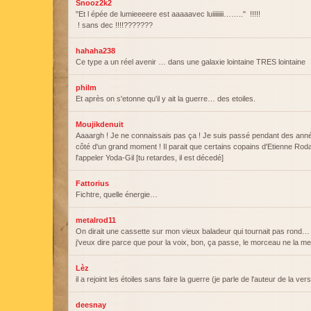
Snooz2k2
"Et l épée de lumieeeere est aaaaavec luiiiiiiii…….." !!!!!
! sans dec !!!!???????
hahaha238
Ce type a un réel avenir … dans une galaxie lointaine TRES lointaine
philm
Et après on s'etonne qu'il y ait la guerre… des etoiles.
Moujikdenuit
Aaaargh ! Je ne connaissais pas ça ! Je suis passé pendant des anné
côté d'un grand moment ! Il parait que certains copains d'Etienne Roda
l'appeler Yoda-Gil [tu retardes, il est décedé]
Fattorius
Fichtre, quelle énergie…
metalrod11
On dirait une cassette sur mon vieux baladeur qui tournait pas rond…
j'veux dire parce que pour la voix, bon, ça passe, le morceau ne la me
Lèz
il a rejoint les étoiles sans faire la guerre (je parle de l'auteur de la ver
deesnay