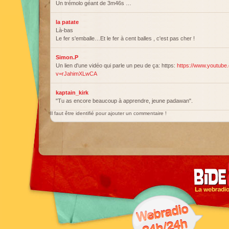
Un trémolo géant de 3m46s …
la patate
Là-bas
Le fer s'emballe…Et le fer à cent balles , c'est pas cher !
Simon.P
Un lien d'une vidéo qui parle un peu de ça: https:
https://www.youtube
v=rJahimXLwCA
kaptain_kirk
"Tu as encore beaucoup à apprendre, jeune padawan".
Il faut être identifié pour ajouter un commentaire !