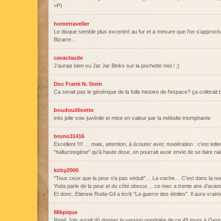
=P)
hometraveller
Le disque semble plus excentré au fur et a mesure que l'on s'approc
Bizarre…
cavaclaude
J'aurais bien vu Jar Jar Binks sur la pochette moi ! ;)
Doc Frank N. Stein
Ca serait pas le générique de la folle histoire de l'espace? ça collerait
boudouillinette
très jolie voix juvénile et mise en valeur par la mélodie triomphante
bruno31416
Excellent !!!! … mais, attention, à écouter avec modération : c'est tell
"hallucinogène" qu'à haute dose, on pourrait avoir envie de se faire raël
kirby2000
"Tous ceux que la peur n'a pas séduit"… La vache… C'est dans la nouv
Yoda parle de la peur et du côté obscur… ce mec a trente ans d'avan
Et donc, Etienne Roda-Gil a écrit "La guerre des étoiles". Il aura vraimen
Mikpique
René Joly aurait dû donner la version gondolée de ce 45 tours à Geo