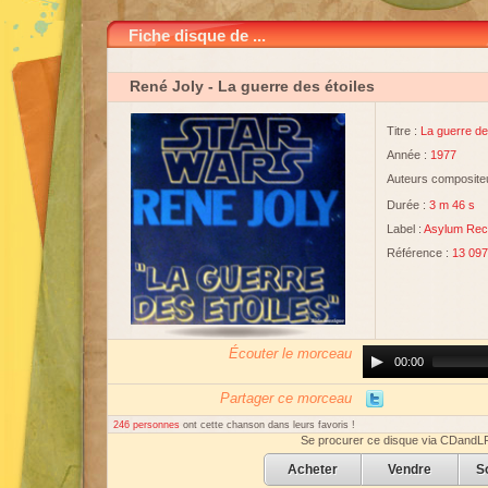
Fiche disque de ...
René Joly
- La guerre des étoiles
Titre :
La guerre de
Année :
1977
Auteurs compositeu
Durée :
3 m 46 s
Label :
Asylum Rec
Référence :
13 097
Écouter le morceau
Audio
00:00
Player
Partager ce morceau
246 personnes
ont cette chanson dans leurs favoris !
Se procurer ce disque via CDandL
Acheter
Vendre
S