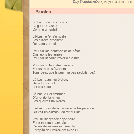
My Marketplace
, Vinyles à petits pri
Paroles
Là-bas, dans les étoiles
La guerre passe
Comme un soleil
Là-bas, le fer s'emballe
Les fusées crachent
Du sang vermeil
Pour toi, les hommes et les bêtes
Ont repris les armes
Pour toi, ils vont traverser la nuit
Pour toi du fond des déserts
Et des mers s'élancent
Tous ceux que la peur n'a pas séduits (bis)
Là-bas, dans les étoiles,
Dans la nuit pâle
Loin du soleil
Là-bas le ciel embrase
D'or et de flammes
Les guerres nouvelles
Là-bas, près de la frontière de l'espérance
On voit un cerveau de fer qui luit
Vêtu d'une grande cape noire
Et un masque sans vie
L'épée de lumière est avec lui
Et l'épée de lumière est avec lui