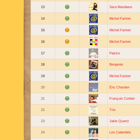
13
Sara Mandiano
14
Michel Farinet
15
Michel Farinet
16
Michel Farinet
17
Patrice
18
Benjamin
19
Michel Farinet
20
Éric Charden
21
François Corbier
22
Trio
23
Jakie Quartz
24
Les Calamités