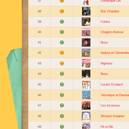
37
Générique DA
38
Éric Charden
39
Carlos
40
Chagrin d'amour
41
Buzy
42
Isidore et Clémentin
43
Righeira
44
Buzy
45
Lucien Grodard
46
Véronique et Davina
47
Les Inconnus
48
Richard Gotainer
49
Pit et Rik