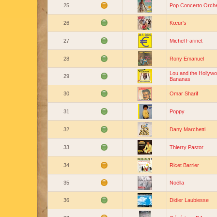
25
Pop Concerto Orch
26
Kœur's
27
Michel Farinet
28
Rony Emanuel
Lou and the Hollyw
29
Bananas
30
Omar Sharif
31
Poppy
32
Dany Marchetti
33
Thierry Pastor
34
Ricet Barrier
35
Noëlla
36
Didier Laubiesse