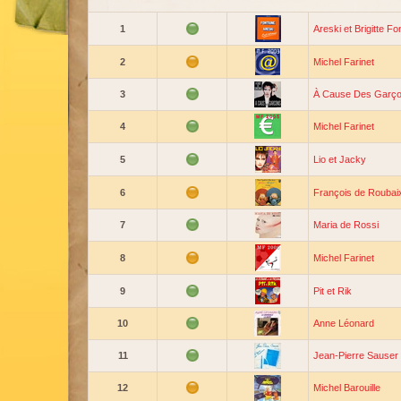
1
Areski et Brigitte Fo
2
Michel Farinet
3
À Cause Des Garç
4
Michel Farinet
5
Lio et Jacky
6
François de Roubai
7
Maria de Rossi
8
Michel Farinet
9
Pit et Rik
10
Anne Léonard
11
Jean-Pierre Sauser
12
Michel Barouille