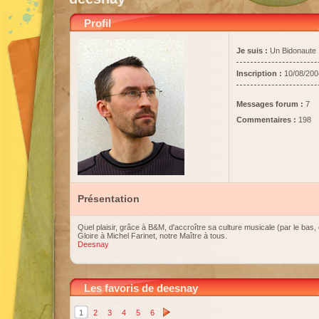
Profil
Je suis :
Un Bidonaute
Inscription :
10/08/200
Messages forum :
7
Commentaires :
198
Présentation
Quel plaisir, grâce à B&M, d'accroître sa culture musicale (par le bas
Gloire à Michel Farinet, notre Maître à tous.
Deesnay
Les favoris de deesnay
1
2
3
4
5
6