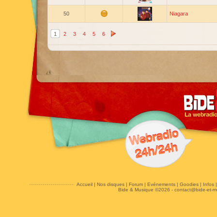
50
Niagara
1
2
3
4
5
6
Accueil
|
Nos disques
|
Forum
|
Evénements
|
Goodies
|
Infos
Bide & Musique ©2026 -
contact@bide-et-m