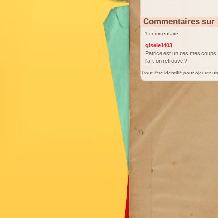
Commentaires sur 
1 commentaire
gisele1403
Patrice est un des mes coups d
l'a-t-on retrouvé ?
Il faut être identifié pour ajouter 