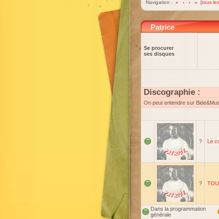
Navigation :
«
‹
›
»
[
tous les
Patrice
Se procurer
ses disques
Discographie :
On peut entendre sur Bide&Mu
?
Le c
?
TOUT
Dans la programmation
générale