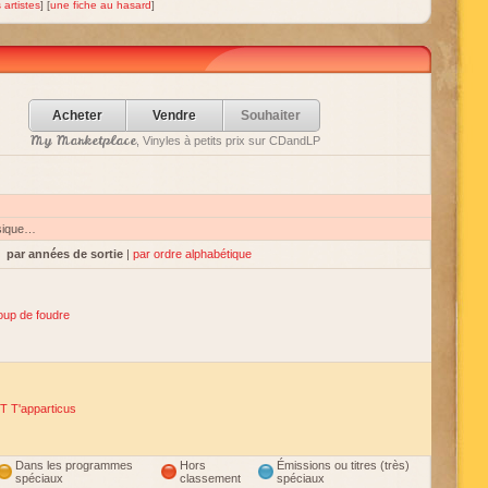
 artistes
] [
une fiche au hasard
]
Acheter
Vendre
Souhaiter
My Marketplace
, Vinyles à petits prix sur CDandLP
sique…
par années de sortie
|
par ordre alphabétique
oup de foudre
 T'apparticus
Dans les programmes
Hors
Émissions ou titres (très)
spéciaux
classement
spéciaux