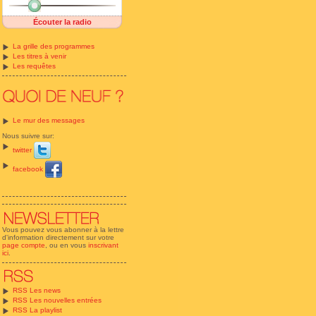
Écouter la radio
La grille des programmes
Les titres à venir
Les requêtes
Le mur des messages
Nous suivre sur:
twitter
facebook
Vous pouvez vous abonner à la lettre
d'information directement sur votre
page compte
, ou en vous
inscrivant
ici
.
RSS Les news
RSS Les nouvelles entrées
RSS La playlist