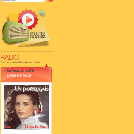
En ce moment vous écoutez :
Un Portugais
(1978)
Linda De Suza