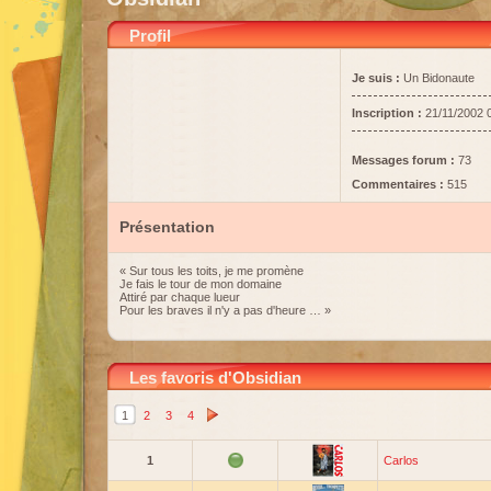
Profil
Je suis :
Un Bidonaute
Inscription :
21/11/2002 
Messages forum :
73
Commentaires :
515
Présentation
« Sur tous les toits, je me promène
Je fais le tour de mon domaine
Attiré par chaque lueur
Pour les braves il n'y a pas d'heure … »
Les favoris d'Obsidian
1
2
3
4
1
Carlos