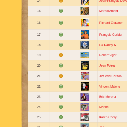
14
Jean-François Dev
15
Marcel Amont
16
Richard Gotainer
17
François Corbier
18
DJ Daddy K
19
Robert Viger
20
Jean Poiret
21
Jim Wild Carson
22
Vincent Malone
23
Éric Morena
24
Marine
25
Karen Cheryl