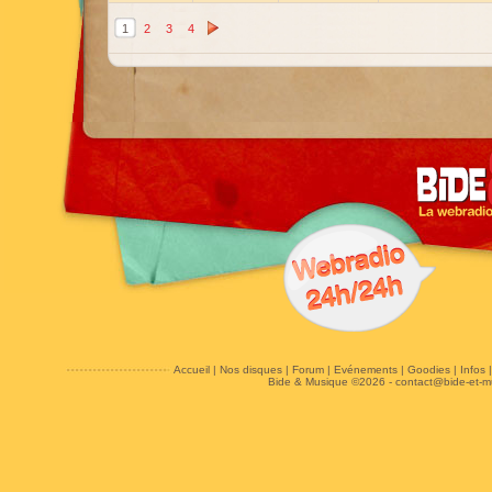
1
2
3
4
Accueil
|
Nos disques
|
Forum
|
Evénements
|
Goodies
|
Infos
Bide & Musique ©2026 -
contact@bide-et-m