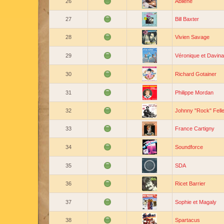
26
Abilene
27
Bill Baxter
28
Vivien Savage
29
Véronique et Davina
30
Richard Gotainer
31
Philippe Mordan
32
Johnny "Rock" Felle
33
France Cartigny
34
Soundforce
35
SDA
36
Ricet Barrier
37
Sophie et Magaly
38
Spartacus