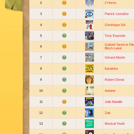
2
2 Horns
3
Patrick Lemaître
4
Générique DA
5
Tony Esposito
Gabriel Yared et Oliv
6
Bloch-Lainé
7
Gérard Martin
8
Karateka
9
Robert Donat
10
Antoine
11
Julie Bataille
12
Zab
13
Musical Youth