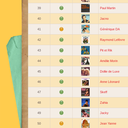
39
Paul Martin
40
Jacno
41
Générique DA
42
Raymond Lefèvre
43
Pit et Rik
44
Amélie Morin
45
Dollie de Luxe
46
Anne Léonard
47
Skeff
48
Zahia
49
Jacky
50
Jean Yanne