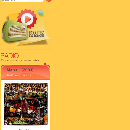
En ce moment vous écoutez :
Maps
(2003)
Yeah Yeah Yeahs