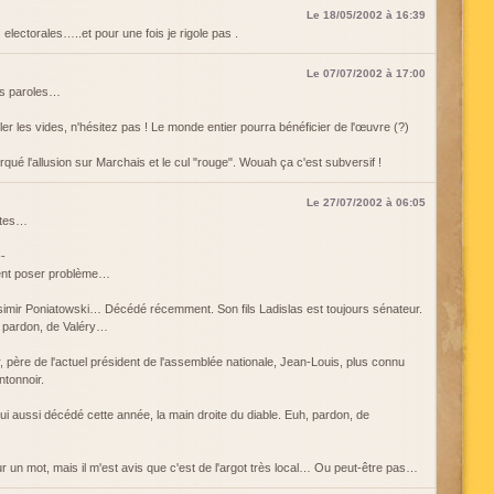
Le 18/05/2002 à 16:39
 electorales…..et pour une fois je rigole pas .
Le 07/07/2002 à 17:00
des paroles…
er les vides, n'hésitez pas ! Le monde entier pourra bénéficier de l'œuvre (?)
ué l'allusion sur Marchais et le cul "rouge". Wouah ça c'est subversif !
Le 27/07/2002 à 06:05
ettes…
--
ent poser problème…
asimir Poniatowski… Décédé récemment. Son fils Ladislas est toujours sénateur.
, pardon, de Valéry…
r, père de l'actuel président de l'assemblée nationale, Jean-Louis, plus connu
ntonnoir.
, lui aussi décédé cette année, la main droite du diable. Euh, pardon, de
ur un mot, mais il m'est avis que c'est de l'argot très local… Ou peut-être pas…