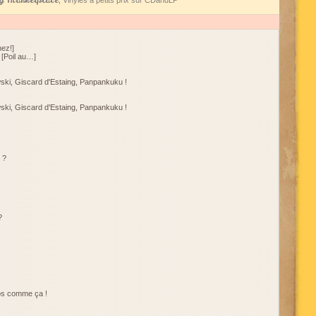
 Marketplace
, Vinyles à petits prix sur CDandLP
nez!]
 [Poil au…]
wski, Giscard d'Estaing, Panpankuku !
wski, Giscard d'Estaing, Panpankuku !
 ?
?
ros comme ça !