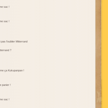
me sac !
me sac !
t pas l'oublier Mitterrand
tterrand ?
mme ça Kukupanpan !
 panier !
me sac !