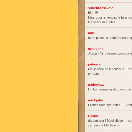
surfeurdesavoie
Bien !!!
Mais vous entendez la farandol
les salles des fêtes.
milli
toute petite, la pochette m'intri
ornitorink
J'crois k'ils utilisaient ça pour
patauzeu
Moi je l'écoute au casque. Je r
tympans!
patlepiratz
Un bon remaster et une sortie 
madgobo
Prenez tous des notes… C'est 
Castor
du bonheur ! Maginifique ! Il 
campagne Electoral :-)