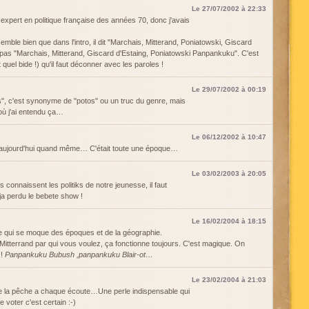
Le 27/07/2002 à 22:33
expert en politique française des années 70, donc j'avais
e semble bien que dans l'intro, il dit "Marchais, Mitterand, Poniatowski, Giscard
pas "Marchais, Mitterand, Giscard d'Estaing, Poniatowski Panpankuku". C'est
quel bide !) qu'il faut déconner avec les paroles !
Le 29/07/2002 à 00:19
s", c'est synonyme de "potos" ou un truc du genre, mais
 où j'ai entendu ça…
Le 06/12/2002 à 10:47
e aujourd'hui quand même… C'était toute une époque…
Le 03/02/2003 à 20:05
 connaissent les politiks de notre jeunesse, il faut
ja perdu le bebete show !
Le 16/02/2004 à 18:15
e qui se moque des époques et de la géographie.
itterrand par qui vous voulez, ça fonctionne toujours. C'est magique. On
!!
Panpankuku Bubush ,panpankuku Blair-ot…
Le 23/02/2004 à 21:03
e la pêche a chaque écoute…Une perle indispensable qui
 voter c'est certain :-)