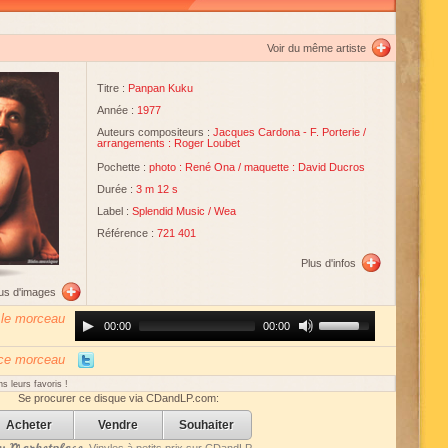
u
Voir du même artiste
Titre :
Panpan Kuku
Année :
1977
Auteurs compositeurs :
Jacques Cardona
-
F. Porterie
/
arrangements : Roger Loubet
Pochette :
photo : René Ona
/
maquette : David Ducros
Durée :
3 m 12 s
Label :
Splendid Music
/
Wea
Référence :
721 401
Plus d'infos
lus d'images
 le morceau
Audio
Use
00:00
00:00
Player
Up/Down
Arrow
keys
 ce morceau
to
increase
s leurs favoris !
or
Se procurer ce disque via CDandLP.com:
decrease
volume.
Acheter
Vendre
Souhaiter