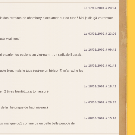
Le 17/12/2001 à 23:04
e des retraites de chambery s'exclamer sur ce tube ! Moi je dis çà va remuer
Le 03/01/2002 à 23:06
guait vraiment!!
Le 16/01/2002 à 09:41
 faire parler les espions au viet-nam… c t radicale il parait..
Le 18/01/2002 à 01:43
igole bien, mais le tuba (est-ce un hélicon?) m'arrache les
Le 18/02/2002 à 18:42
en 2 titres bientôt…carton assuré
Le 03/04/2002 à 20:39
de la rhétorique de haut niveau:)
Le 08/04/2002 à 15:16
nous manque qq1 comme ca en cette belle periode de