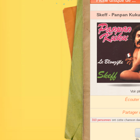
Fiche disque de ...
Skeff
- Panpan Kuk
Voir p
Écouter
Partager
310 personnes
ont cette chanson dan