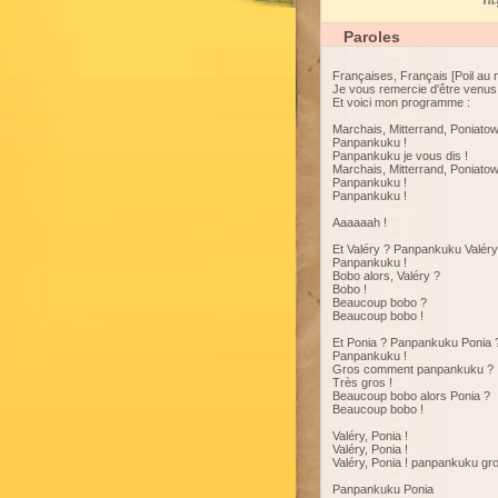
My
Paroles
Françaises, Français [Poil au 
Je vous remercie d'être venus
Et voici mon programme :
Marchais, Mitterrand, Poniato
Panpankuku !
Panpankuku je vous dis !
Marchais, Mitterrand, Poniato
Panpankuku !
Panpankuku !
Aaaaaah !
Et Valéry ? Panpankuku Valéry
Panpankuku !
Bobo alors, Valéry ?
Bobo !
Beaucoup bobo ?
Beaucoup bobo !
Et Ponia ? Panpankuku Ponia 
Panpankuku !
Gros comment panpankuku ?
Très gros !
Beaucoup bobo alors Ponia ?
Beaucoup bobo !
Valéry, Ponia !
Valéry, Ponia !
Valéry, Ponia ! panpankuku g
Panpankuku Ponia