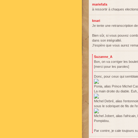
mariefafa
à ressortir à chaques elections
knari
Je tente une retranscription 
Bien sûr, si vous pouvez combl
dans son intégralité.
J'espère que vous aurez remarq
Suzanne_A
Bon, on va corriger les boul
[merci pour les paroles]
-----------------------------------
Donc, pour ceux qui semblai
Ponia, alias Prince Michel C
La main droite du diable. Euh
Michel Debré, alias l'entonnoi
sous le sobriquet de fils de l'e
Michel Jobert, alias l'africain
Pompidou.
Par contre, je cale toujours s