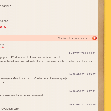
 panier !
me sac !
nne_A
Voir tous les commentaires
vés)
ivés
Le 27/07/2001 à 21:11
ngagée… D'ailleurs si Skeff n'a pas continué dans la
nt l'a fait taire vite fait vu l'influence qu'il avait sur l'ensemble des électeurs
Le 30/07/2001 à 19:27
ai envoyé à Manolo ce truc =) C tellement bidesque que je
i :)
Le 16/08/2001 à 17:41
'est carrément l'apothéose du nanard…
Le 22/08/2001 à 18:10
e révolutionnaire…