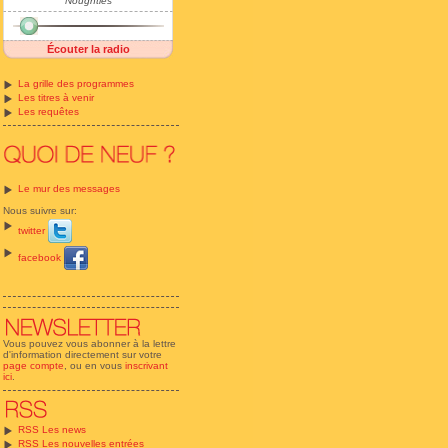
Noughties
Écouter la radio
La grille des programmes
Les titres à venir
Les requêtes
Le mur des messages
Nous suivre sur:
twitter
facebook
Vous pouvez vous abonner à la lettre
d'information directement sur votre
page compte
, ou en vous
inscrivant
ici
.
RSS Les news
RSS Les nouvelles entrées