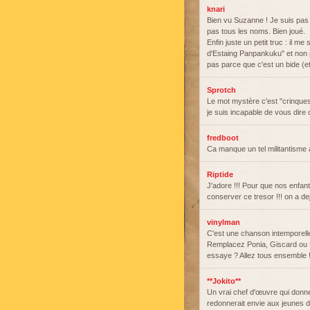
knari
Bien vu Suzanne ! Je suis pas 
pas tous les noms. Bien joué.
Enfin juste un petit truc : il m
d'Estaing Panpankuku" et non 
pas parce que c'est un bide (et 
Sprotch
Le mot mystère c'est "crinque
je suis incapable de vous dire
fredboot
Ca manque un tel militantism
Riptide
J'adore !!! Pour que nos enfants
conserver ce tresor !!! on a de
vinylman
C'est une chanson intemporell
Remplacez Ponia, Giscard ou M
essaye ? Allez tous ensemble 
**Jokito**
Un vrai chef d'œuvre qui donn
redonnerait envie aux jeunes de