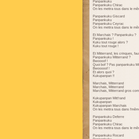
Panpankuku
Panpankuku Chirac
On les mettra tous dans le mê
Panpankuku Giscard
Panpankuku
Panpankuku Ceyrac
On les mettra tous dans le mê
Et Marchais ? Panpankuku ?
Panpankuku !
Kuku tout rouge alors ?
Kuku tout rouge !
Et Mitterrand, les crinques, fau
Panpankuku Mitterrand ?
Bwoooof !
Quoi bof ? Pas panpankuku Mi
Bwooooof !
Et alors quoi ?
Kukupanpan !!
Marchais, Mitterrand
Marchais, Mitterrand
Marchais, Mitterrand gros co
Kukupanpan Mitt'rand
Kukupanpan
Kukupanpan Marchais
On les mettra tous dans l'même
Panpankuku Deferre
Panpankuku
Panpankuku Chirac
On les mettra tous dans le mê
Panpankuku Rocard