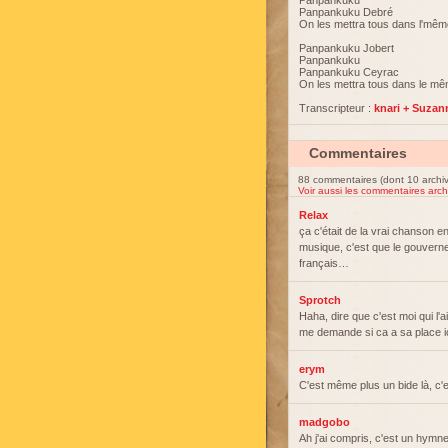
Panpankuku
Panpankuku Debré
On les mettra tous dans l'même
Panpankuku Jobert
Panpankuku
Panpankuku Ceyrac
On les mettra tous dans le mê
Transcripteur :
knari + Suza
Commentaires
88 commentaires (dont 10 archi
Voir aussi les commentaires arch
Relax
ça c'était de la vrai chanson e
musique, c'est que le gouverneme
français…
Sprotch
Haha, dire que c'est moi qui l'
me demande si ca a sa place ic
erym
C'est même plus un bide là, c
madgobo
Ah j'ai compris, c'est un hymn