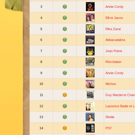
3
Annie Cordy
4
Elli et Jacno
5
Rika Zaraï
6
Abbacadabra
7
Jean Poiret
8
Récréation
9
Annie Cordy
10
Michou
11
Guy Mardel et Chan
12
Laurence Badie et 
13
Sheila
14
PSY