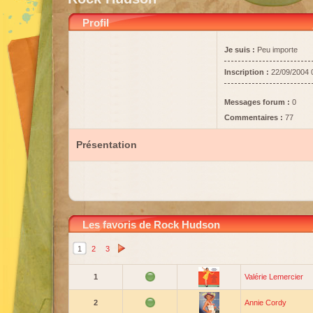
Profil
Je suis :
Peu importe
Inscription :
22/09/2004 
Messages forum :
0
Commentaires :
77
Présentation
Les favoris de Rock Hudson
1
2
3
1
Valérie Lemercier
2
Annie Cordy