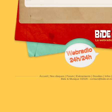
Accueil
|
Nos disques
|
Forum
|
Evénements
|
Goodies
|
Infos
Bide & Musique ©2026 -
contact@bide-et-m