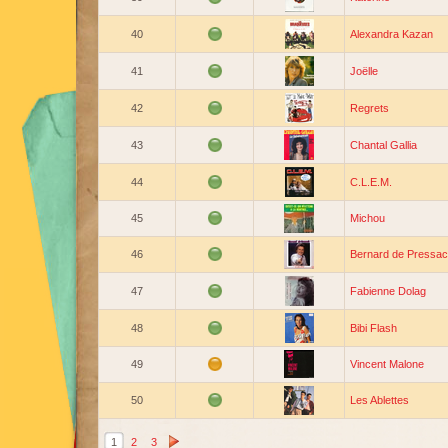
40
Alexandra Kazan
41
Joëlle
42
Regrets
43
Chantal Gallia
44
C.L.E.M.
45
Michou
46
Bernard de Pressa
47
Fabienne Dolag
48
Bibi Flash
49
Vincent Malone
50
Les Ablettes
1
2
3