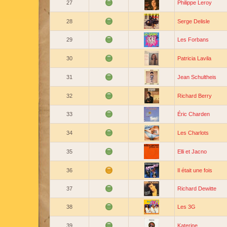
27
Philippe Leroy
28
Serge Delisle
29
Les Forbans
30
Patricia Lavila
31
Jean Schultheis
32
Richard Berry
33
Éric Charden
34
Les Charlots
35
Elli et Jacno
36
Il était une fois
37
Richard Dewitte
38
Les 3G
39
Katerine