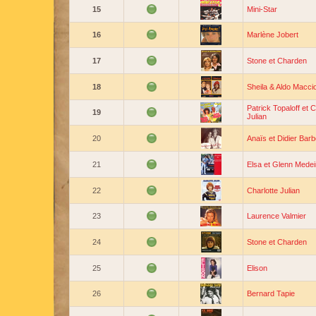
15
Mini-Star
16
Marlène Jobert
17
Stone et Charden
18
Sheila & Aldo Macci
Patrick Topaloff et C
19
Julian
20
Anaïs et Didier Barb
21
Elsa et Glenn Medei
22
Charlotte Julian
23
Laurence Valmier
24
Stone et Charden
25
Elison
26
Bernard Tapie