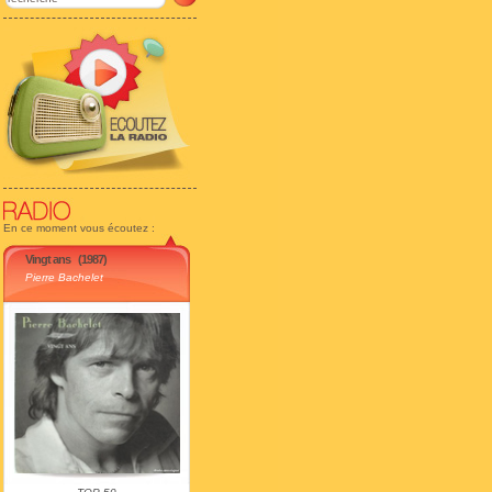
En ce moment vous écoutez :
Vingt ans
(1987)
Pierre Bachelet