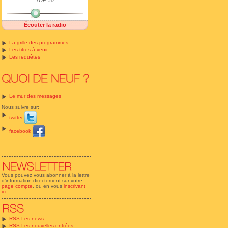
TOP 50
Écouter la radio
La grille des programmes
Les titres à venir
Les requêtes
Le mur des messages
Nous suivre sur:
twitter
facebook
Vous pouvez vous abonner à la lettre
d'information directement sur votre
page compte
, ou en vous
inscrivant
ici
.
RSS Les news
RSS Les nouvelles entrées