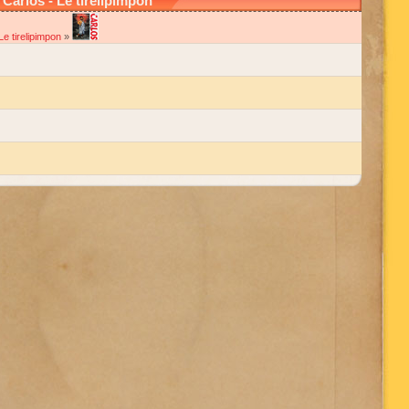
arlos - Le tirelipimpon
Le tirelipimpon
»