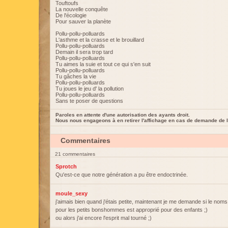
Touftoufs
La nouvelle conquête
De l'écologie
Pour sauver la planète
Pollu-pollu-polluards
L'asthme et la crasse et le brouillard
Pollu-pollu-polluards
Demain il sera trop tard
Pollu-pollu-polluards
Tu aimes la suie et tout ce qui s'en suit
Pollu-pollu-polluards
Tu gâches la vie
Pollu-pollu-polluards
Tu joues le jeu d' la pollution
Pollu-pollu-polluards
Sans te poser de questions
Paroles en attente d'une autorisation des ayants droit.
Nous nous engageons à en retirer l'affichage en cas de demande de l
Commentaires
21 commentaires
Sprotch
Qu'est-ce que notre génération a pu être endoctrinée.
moule_sexy
j'aimais bien quand j'étais petite, maintenant je me demande si le noms 
pour les petits bonshommes est approprié pour des enfants ;)
ou alors j'ai encore l'esprit mal tourné ;)