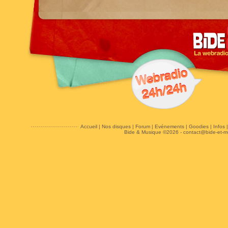
Accueil
|
Nos disques
|
Forum
|
Evénements
|
Goodies
|
Infos
Bide & Musique ©2026 -
contact@bide-et-m