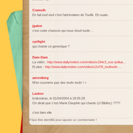
Cramulh
En fait touf-touf c'est l'abréviation de Toufik. Eh ouais.
jgabm
c'est cette chanson qui nous étouf-toufe …
cyrilight
qui chante ce generique ?
Dam-Dam
La vidéo :
http://www.dailymotion.com/video/x194x3_sos-pollua…
Et plus :
http://www.dailymotion.com/video/x2vf78_touftoufs-…
aeroviking
M'en souviens pas des toufs-toufs ! >
Laskov
krakoukas, le 01/04/2004 à 18:05:28
On dirait que c'est Marie Dauphin qui chante (cf Bibifoc) ????
c'est bien elle
Il faut être identifié pour ajouter un commentaire !