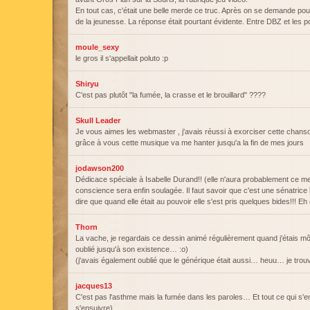
En tout cas, c'était une belle merde ce truc. Après on se demande pou
de la jeunesse. La réponse était pourtant évidente. Entre DBZ et les poll
moule_sexy
le gros il s'appellait poluto :p
Shiryu
C'est pas plutôt "la fumée, la crasse et le brouillard" ????
Skull Leader
Je vous aimes les webmaster , j'avais réussi à exorciser cette chans
grâce à vous cette musique va me hanter jusqu'a la fin de mes jours
jodawson200
Dédicace spéciale à Isabelle Durand!! (elle n'aura probablement ce 
conscience sera enfin soulagée. Il faut savoir que c'est une sénatr
dire que quand elle était au pouvoir elle s'est pris quelques bides!!! E
Thorn
La vache, je regardais ce dessin animé régulièrement quand j'étais 
oublié jusqu'à son existence… :o)
(j'avais également oublié que le générique était aussi… heuu… je trou
jacques13
C'est pas l'asthme mais la fumée dans les paroles… Et tout ce qui s'e
s'ensuivre).