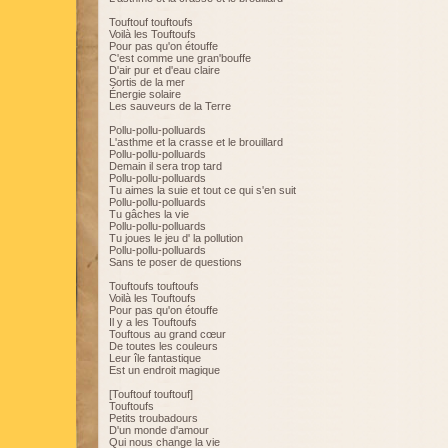
Touftouf touftoufs
Voilà les Touftoufs
Pour pas qu'on étouffe
C'est comme une gran'bouffe
D'air pur et d'eau claire
Sortis de la mer
Énergie solaire
Les sauveurs de la Terre
Pollu-pollu-polluards
L'asthme et la crasse et le brouillard
Pollu-pollu-polluards
Demain il sera trop tard
Pollu-pollu-polluards
Tu aimes la suie et tout ce qui s'en suit
Pollu-pollu-polluards
Tu gâches la vie
Pollu-pollu-polluards
Tu joues le jeu d' la pollution
Pollu-pollu-polluards
Sans te poser de questions
Touftoufs touftoufs
Voilà les Touftoufs
Pour pas qu'on étouffe
Il y a les Touftoufs
Touftous au grand cœur
De toutes les couleurs
Leur île fantastique
Est un endroit magique
[Touftouf touftouf]
Touftoufs
Petits troubadours
D'un monde d'amour
Qui nous change la vie