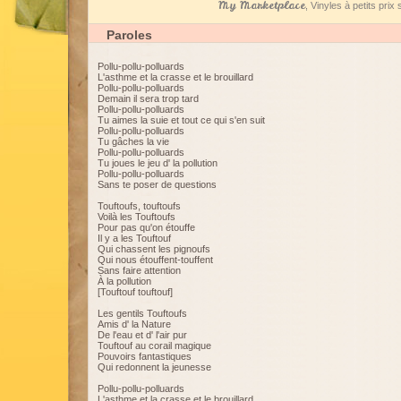
My Marketplace
, Vinyles à petits pri
Paroles
Pollu-pollu-polluards
L'asthme et la crasse et le brouillard
Pollu-pollu-polluards
Demain il sera trop tard
Pollu-pollu-polluards
Tu aimes la suie et tout ce qui s'en suit
Pollu-pollu-polluards
Tu gâches la vie
Pollu-pollu-polluards
Tu joues le jeu d' la pollution
Pollu-pollu-polluards
Sans te poser de questions
Touftoufs, touftoufs
Voilà les Touftoufs
Pour pas qu'on étouffe
Il y a les Touftouf
Qui chassent les pignoufs
Qui nous étouffent-touffent
Sans faire attention
À la pollution
[Touftouf touftouf]
Les gentils Touftoufs
Amis d' la Nature
De l'eau et d' l'air pur
Touftouf au corail magique
Pouvoirs fantastiques
Qui redonnent la jeunesse
Pollu-pollu-polluards
L'asthme et la crasse et le brouillard