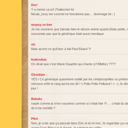
Doc'
Y a meme ca ici! J'hallucine! lol
Moule_sexy ton courriel ne fonctionne pas… dommage lol ;-)
mopsy ze bee
Je me souviens que j'aimais bien le dessin animé quand j'étais petite,
souvenais pas que le générique était aussi merdique.
vic
Mais qu'est-ce qu'il leur a fait Paul Eluard ?!
krakoukas
On dirait que c'est Marie Dauphin qui chante (cf Bibifoc) ????
Obsidian
YES ! Ce générique quasiment oublié par les cinépictophiles ou prét
retrouve enfin le rang qui lui est dû ! « Pollu-Pollu-Polluard ! » :-) Je 
jour !
BideAs
raaah comme je m'en souviens comme si c'etait hier !!! … c'etait du da
do il me semble ?
Pilot
Non, je crois que ça passait dans Eric et toi et moi. Je regardais ça ca
avant Gros Plan sur la Souris, la rubrique jeu vidéo.