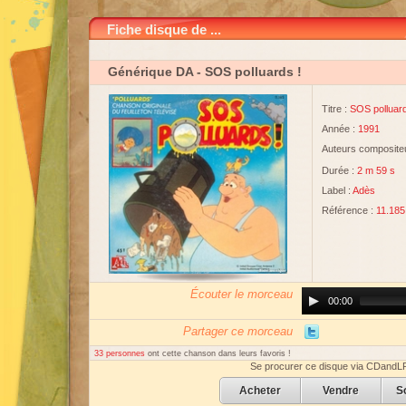
Fiche disque de ...
Générique DA
- SOS polluards !
Titre :
SOS polluard
Année :
1991
Auteurs compositeu
Durée :
2 m 59 s
Label :
Adès
Référence :
11.185
Écouter le morceau
Audio
00:00
Player
Partager ce morceau
33 personnes
ont cette chanson dans leurs favoris !
Se procurer ce disque via CDandL
Acheter
Vendre
S