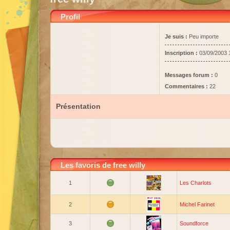
Profil
Je suis :
Peu importe
Inscription :
03/09/2003 
Messages forum :
0
Commentaires :
22
Présentation
Les favoris de free willy
1
Les Charlots
2
Michel Farinet
3
Soundforce