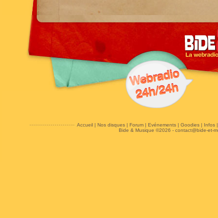
Accueil
|
Nos disques
|
Forum
|
Evénements
|
Goodies
|
Infos
Bide & Musique ©2026 -
contact@bide-et-m