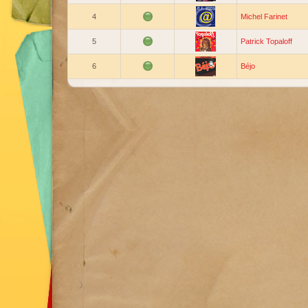
4
Michel Farinet
5
Patrick Topaloff
6
Béjo