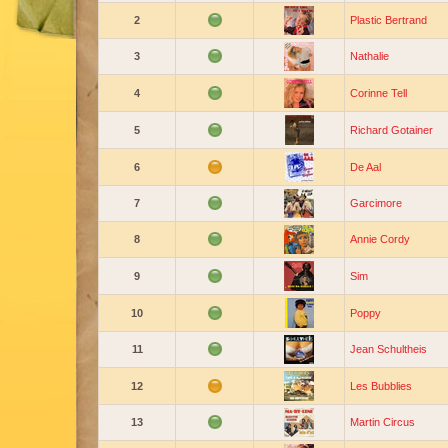
2
Plastic Bertrand
3
Nathalie
4
Corinne Tell
5
Richard Gotainer
6
De Aal
7
Garcimore
8
Annie Cordy
9
Sim
10
Poppy
11
Jean Schultheis
12
Les Bubblies
13
Martin Circus