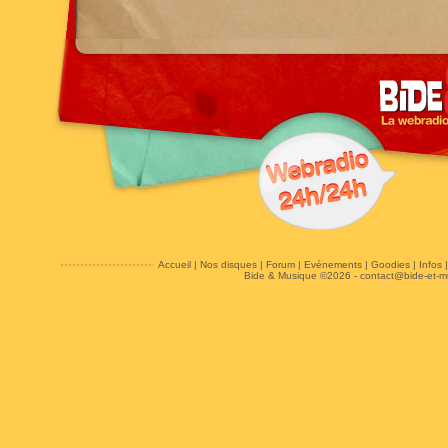
Accueil
|
Nos disques
|
Forum
|
Evénements
|
Goodies
|
Infos
Bide & Musique ©2026 -
contact@bide-et-m