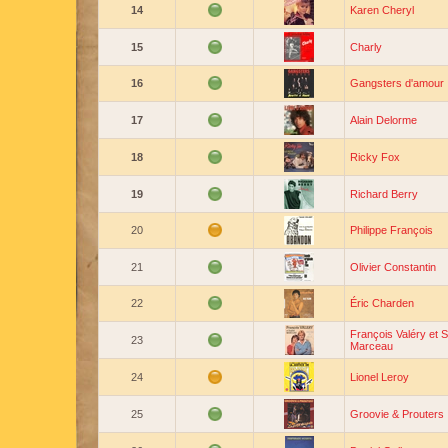
14
Karen Cheryl
15
Charly
16
Gangsters d'amour
17
Alain Delorme
18
Ricky Fox
19
Richard Berry
20
Philippe François
21
Olivier Constantin
22
Éric Charden
François Valéry et 
23
Marceau
24
Lionel Leroy
25
Groovie & Prouters