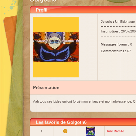
Profil
Je suis :
Un Bidonaute
Inscription :
26/07/200
Messages forum :
0
Commentaires :
67
Présentation
Aah tous ces bides qui ont forgé mon enfance et mon adolescence. Quel
Les favoris de Golgoth6
1
Julie Bataille