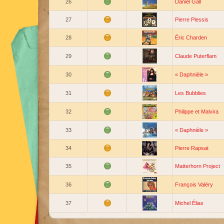
26
Daniel Gall
27
Pierre Plessis
28
Éric Charden
29
Claude Puterflam
30
« Daphnièle »
31
Les Bubblies
32
Philippe et Malvira
33
« Daphnièle »
34
Pierre Rapsat
35
Matterhorn Project
36
François Valéry
37
Michel Élias