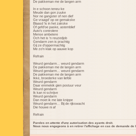
De pakkeman me de langen arm
In e schoon teneu-ke
Meude dan gon zuuke
Nor ne gangster of nen dief
Ge vraagd' op oe gemakske
Blaasd 'is in het zakske
Of gefd'oe paske, astemblief
Auto's controlere
Mense ambetere
Och het is 'n reuzedjob
Gendarm zen is prachtig
Gij ze d'oppermachtig
Me zo'n klak op aauwe kop
Refrain
Weurd gendarm… weurd gendarm
De pakkeman me de langen arm
Weurd gendarm… weurd gendarm
De pakkeman me de langen arm
Ikke, broederke van liefde
Weurd gendarm
Daar emmekik gien postuur veur
Weurd gendarm
Ik kan ni schrijve
Weurd gendarm
Dan moet ik me late knippe
Weurd gendarm… Bij de rijkswacht
Die houwe ni af
Refrain
Paroles en attente d'une autorisation des ayants droit.
Nous nous engageons à en retirer l'affichage en cas de demande de l