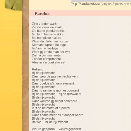
My Marketplace
, Vinyles à petits pri
Paroles
Zitte zonder wark
Zedde joenk en stark
Go ba de gendarmerie
Go toch ba die krakke
Me hun platte klakke
Waar da d'alleman nor zie
Niemand sprekt oe tege
Ied'reen is verlege
Want gij ze de man der wet
Dien a par momente
Zonder complimente
Alles in z'n boekske zet
Refrain:
Bij de rijkswacht
Daar weurde pas nen echte vent
Bij de rijkswacht
Daar voelde w'in oew element
Bij de rijkswacht
Daar is ne mens mor iest content
Bij de rijkswacht… bij de rijkswacht
Bij de rijkswacht
Daar weurde gij direct aanveerd
Bij de rijkswacht
Is 't op ne motto of e peerd
Bij de rijkswacht
Daar zedde meer as 't dobbel weerd
Bij de rijkswacht
Ba wie… bij de rijkswacht
Weurd gendarm… weurd gendarm