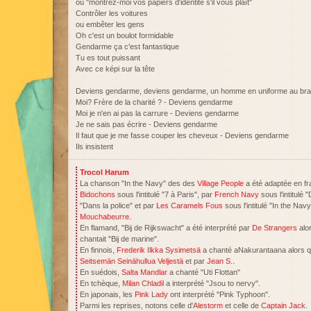
ou "montrez-moi vos papiers d'identité s'il vous plaît"
Contrôler les voitures
ou embêter les gens
Oh c'est un boulot formidable
Gendarme ça c'est fantastique
Tu es tout puissant
Avec ce képi sur la tête
Deviens gendarme, deviens gendarme, un homme en uniforme au bras
Moi? Frère de la charité ? - Deviens gendarme
Moi je n'en ai pas la carrure - Deviens gendarme
Je ne sais pas écrire - Deviens gendarme
Il faut que je me fasse couper les cheveux - Deviens gendarme
Ils insistent
Trocol Harum
La chanson "In the Navy" des des
Village People
a été adaptée en fr
Bidochons
sous l'intitulé "7 à Paris", par
French Navy
sous l'intitulé 
"Dans la police" et par
Les Caramels Fous
sous l'intitulé "In the Nav
Mouchabeurre
.
En flamand, "Bij de Rijkswacht" a été interprété par
De Strangers
alo
chantait "Bij de marine".
En finnois,
Frederik Ilkka Sysimetsä
a chanté aNakurantaana alors que
Seitsemän Seinähullua Veljestä
et par
Jean S.
.
En suédois,
Salta Mandlar
a chanté "Uti Flottan"
En tchèque,
Milan Chladil
a interprété "Jsou to nervy".
En japonais, les
Pink Lady
ont interprété "Pink Typhoon".
Parmi les reprises, notons celle d'
Alestorm
et celle de
Captain Jack
.