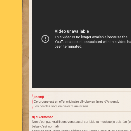
jihemji
Ce groupe est en effet originaire d'Hoboken (près d'Anvers).
Les paroles sont en dialecte anversois.
dj d'kermesse
Non c'est pas vrai il sont venu aussi sur bide et musique je suis fan (
belge c'est normal)