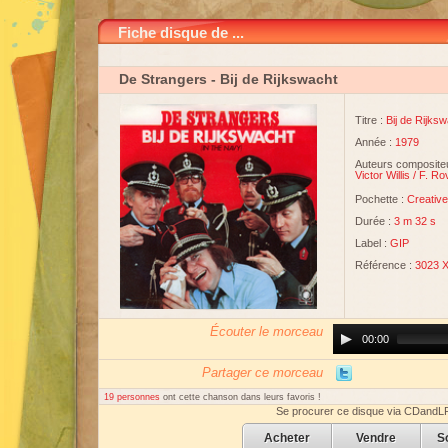
Fiche disque de ...
De Strangers
- Bij de Rijkswacht
Titre :
Bij de Rijks
Année :
1979
Auteurs compositeu
Victor Willis
/
F. Ro
Pochette :
Creativ
Durée :
3 m 32 s
Label :
GIP
Référence :
3023 
Écouter le morceau
Audio
00:00
Player
Partager ce morceau
19 personnes
ont cette chanson dans leurs favoris !
Se procurer ce disque via CDandL
Acheter
Vendre
S