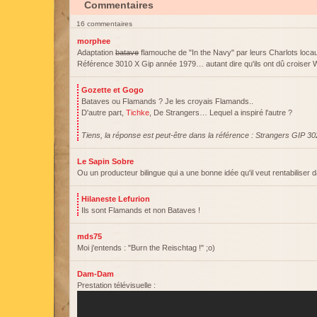
Commentaires
16 commentaires
morphee
Adaptation
batave
flamouche de "In the Navy" par leurs Charlots locau
Référence 3010 X Gip année 1979… autant dire qu'ils ont dû croiser W
Gozette et Gogo
Bataves ou Flamands ? Je les croyais Flamands..
D'autre part,
Tichke
, De Strangers… Lequel a inspiré l'autre ?
Tiens, la réponse est peut-être dans la référence : Strangers GIP 30
Le Sapin Sobre
Ou un producteur bilingue qui a une bonne idée qu'il veut rentabiliser 
Hilaneste Lefurion
Ils sont Flamands et non Bataves !
mds75
Moi j'entends : "Burn the Reischtag !" ;o)
Dam-Dam
Prestation télévisuelle :