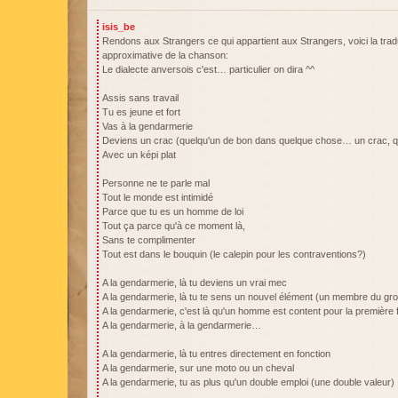
isis_be
Rendons aux Strangers ce qui appartient aux Strangers, voici la trad
approximative de la chanson:
Le dialecte anversois c'est… particulier on dira ^^
Assis sans travail
Tu es jeune et fort
Vas à la gendarmerie
Deviens un crac (quelqu'un de bon dans quelque chose… un crac, q
Avec un képi plat
Personne ne te parle mal
Tout le monde est intimidé
Parce que tu es un homme de loi
Tout ça parce qu'à ce moment là,
Sans te complimenter
Tout est dans le bouquin (le calepin pour les contraventions?)
A la gendarmerie, là tu deviens un vrai mec
A la gendarmerie, là tu te sens un nouvel élément (un membre du gr
A la gendarmerie, c'est là qu'un homme est content pour la première 
A la gendarmerie, à la gendarmerie…
A la gendarmerie, là tu entres directement en fonction
A la gendarmerie, sur une moto ou un cheval
A la gendarmerie, tu as plus qu'un double emploi (une double valeur)