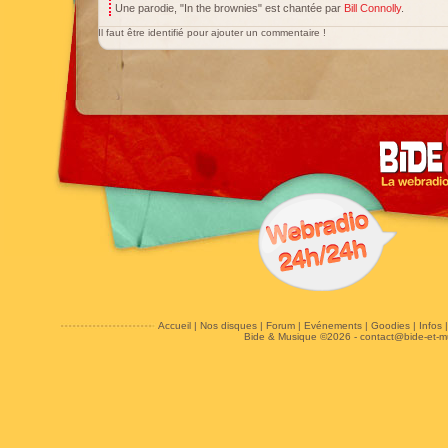
Une parodie, "In the brownies" est chantée par
Bill Connolly
.
Il faut être identifié pour ajouter un commentaire !
Accueil
|
Nos disques
|
Forum
|
Evénements
|
Goodies
|
Infos
Bide & Musique ©2026 -
contact@bide-et-m