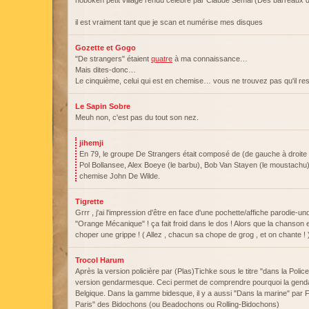
hoboken petit village rendu célèbre par Claude Semal (Des barreaux
il est vraiment tant que je scan et numérise mes disques
Gozette et Gogo
"De strangers" étaient
quatre
à ma connaissance…
Mais dites-donc…
Le cinquième, celui qui est en chemise… vous ne trouvez pas qu'il r
Le Sapin Sobre
Meuh non, c'est pas du tout son nez.
jihemji
En 79, le groupe De Strangers était composé de (de gauche à droite s
Pol Bollansee, Alex Boeye (le barbu), Bob Van Stayen (le moustachu),
chemise John De Wilde.
Tigrette
Grrr , j'ai l'impression d'être en face d'une pochette/affiche parodie-
"Orange Mécanique" ! ça fait froid dans le dos ! Alors que la chanson 
choper une grippe ! ( Allez , chacun sa chope de grog , et on chante ! 
Trocol Harum
Après la version policière par (Plas)Tichke sous le titre "dans la Police
version gendarmesque. Ceci permet de comprendre pourquoi la gendarm
Belgique. Dans la gamme bidesque, il y a aussi "Dans la marine" par F
Paris" des Bidochons (ou Beadochons ou Rolling-Bidochons)