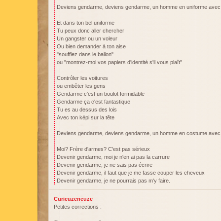
Deviens gendarme, deviens gendarme, un homme en uniforme avec 
Et dans ton bel uniforme
Tu peux donc aller chercher
Un gangster ou un voleur
Ou bien demander à ton aise
"soufflez dans le ballon"
ou "montrez-moi vos papiers d'identité s'il vous plaît"
Contrôler les voitures
ou embêter les gens
Gendarme c'est un boulot formidable
Gendarme ça c'est fantastique
Tu es au dessus des lois
Avec ton képi sur la tête
Deviens gendarme, deviens gendarme, un homme en costume avec 
Moi? Frère d'armes? C'est pas sérieux
Devenir gendarme, moi je n'en ai pas la carrure
Devenir gendarme, je ne sais pas écrire
Devenir gendarme, il faut que je me fasse couper les cheveux
Devenir gendarme, je ne pourrais pas m'y faire.
Curieuzeneuze
Petites corrections :