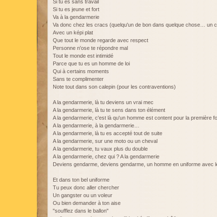
Si tu es sans travail
Si tu es jeune et fort
Va à la gendarmerie
Va donc chez les cracs (quelqu'un de bon dans quelque chose… un cr
Avec un képi plat
Que tout le monde regarde avec respect
Personne n'ose te répondre mal
Tout le monde est intimidé
Parce que tu es un homme de loi
Qui à certains moments
Sans te complimenter
Note tout dans son calepin (pour les contraventions)
A la gendarmerie, là tu deviens un vrai mec
A la gendarmerie, là tu te sens dans ton élément
A la gendarmerie, c'est là qu'un homme est content pour la première fo
A la gendarmerie, à la gendarmerie…
A la gendarmerie, là tu es accepté tout de suite
A la gendarmerie, sur une moto ou un cheval
A la gendarmerie, tu vaux plus du double
A la gendarmerie, chez qui ? A la gendarmerie
Deviens gendarme, deviens gendarme, un homme en uniforme avec le
Et dans ton bel uniforme
Tu peux donc aller chercher
Un gangster ou un voleur
Ou bien demander à ton aise
"soufflez dans le ballon"