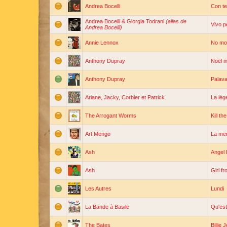
Andrea Bocelli
Con te
Andrea Bocelli & Giorgia Todrani
(alias de
Vivo pe
Andrea Bocelli)
Annie Lennox
No mor
Anthony Dupray
Noël in
Anthony Dupray
Palava
Ariane, Jacky, Corbier et Patrick
La lég
The Arrogant Worms
Kill t
Art Mengo
La mer
Ash
Angel 
Ash
Girl f
Les Autres
Lundi
La Bande à Basile
Qu'est
The Bates
Billie 