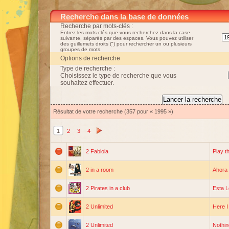
Recherche dans la base de données
Recherche par mots-clés :
Entrez les mots-clés que vous recherchez dans la case
suivante, séparés par des espaces. Vous pouvez utiliser
des guillemets droits (") pour rechercher un ou plusieurs
groupes de mots.
Options de recherche
Type de recherche :
Choisissez le type de recherche que vous
souhaitez effectuer.
Résultat de votre recherche (357 pour « 1995 »)
1
2
3
4
2 Fabiola
Play t
2 in a room
Ahora 
2 Pirates in a club
Esta L
2 Unlimited
Here I
2 Unlimited
Nothing