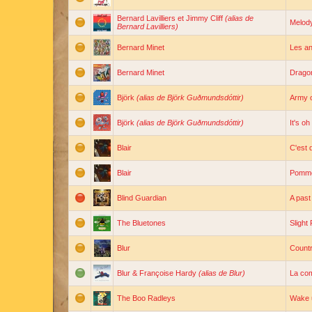
Bernard Lavilliers et Jimmy Cliff
(alias de
Melod
Bernard Lavilliers)
Bernard Minet
Les a
Bernard Minet
Dragon
Björk
(alias de Björk Guðmundsdóttir)
Army 
Björk
(alias de Björk Guðmundsdóttir)
It's oh
Blair
C'est 
Blair
Pomme
Blind Guardian
A past
The Bluetones
Slight
Blur
Count
Blur & Françoise Hardy
(alias de Blur)
La co
The Boo Radleys
Wake 