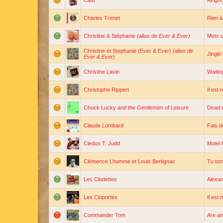
Cast
Alright
Charles Trenet
Rien à
Christine & Stéphanie
(alias de Ever & Ever)
Mets 
Christine et Stephanie (Ever & Ever)
(alias de
Jingle 
Ever & Ever)
Christine Lavin
Waitin
Christophe Rippert
Il est 
Chuck Lucky and the Gentlemen of Leisure
Dead 
Claude Lombard
Fais d
Cledus T. Judd
Motel 
Clémence Lhomme et Louis Bertignac
Tu tom
Les Clodettes
Alexan
Les Cloportes
Il est
Commander Tom
Are a