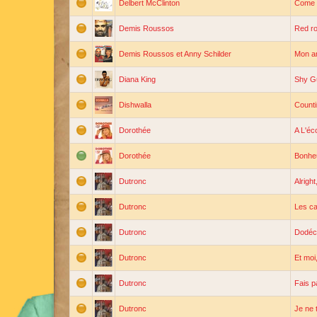
Delbert McClinton
Come 
Demis Roussos
Red ro
Demis Roussos et Anny Schilder
Mon a
Diana King
Shy G
Dishwalla
Counti
Dorothée
A L'éc
Dorothée
Bonheu
Dutronc
Alright,
Dutronc
Les c
Dutronc
Dodéc
Dutronc
Et moi
Dutronc
Fais p
Dutronc
Je ne 