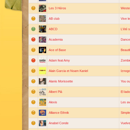
Les 3 Héros
Weste
AB club
Vive l
ABCD
L'été s
Academia
Dance 
Ace of Base
Beautif
Adam feat Amy
Zombi
Alain Garcia et Noam Kaniel
Iznog
Alanis Morissette
You o
Albert Plá
El lad
Alexis
Les av
Alliance Ethnik
Simple
Anabel Conde
Vuelv