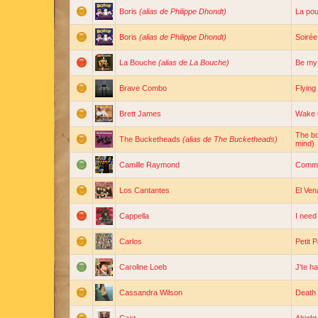
Boris
(alias de Philippe Dhondt)
La pou
Boris
(alias de Philippe Dhondt)
Soirée
La Bouche
(alias de La Bouche)
Be my 
Brave Combo
Flying
Brett James
Wake u
The bo
The Bucketheads
(alias de The Bucketheads)
mind)
Camille Raymond
Comme
Los Cantantes
El Ven
Cappella
I need
Carlos
Petit 
Caroline Loeb
J'te h
Cassandra Wilson
Death 