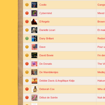
Coolio
Gangst
Cybermind
Mixed 
D'Angelo
Brown
Danielle Licari
Et mai
Dany Brillant
Redon
Dave
Pour un
David Bowie
I'm de
De Donatis
The Vi
De Wamblientjes
Medle
Debbie Davis & Angélique Kidjo
Hakun
Deborah Cox
Who d
Début de Soirée
Nuit d