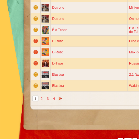
Dutronc
Mini-m
Dutronc
On nou
É o Tc
É o Tchan
do Tc
E-Rotic
Fred 
E-Rotic
Max do
E-Type
Russia
Elastica
2:1 (t
Elastica
Wakin
1
2
3
4