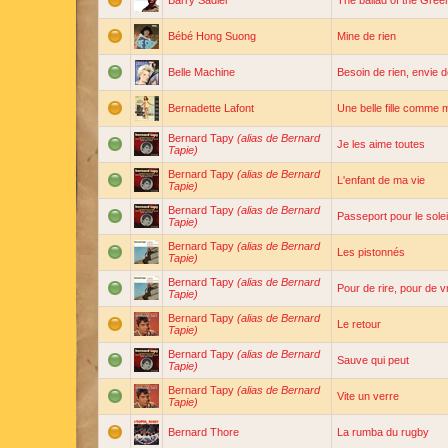
Barry Sadler
The ballad of the Gree
Bébé Hong Suong
Mine de rien
Belle Machine
Besoin de rien, envie d
Bernadette Lafont
Une belle fille comme 
Bernard Tapy
(alias de Bernard
Je les aime toutes
Tapie)
Bernard Tapy
(alias de Bernard
L'enfant de ma vie
Tapie)
Bernard Tapy
(alias de Bernard
Passeport pour le solei
Tapie)
Bernard Tapy
(alias de Bernard
Les pistonnés
Tapie)
Bernard Tapy
(alias de Bernard
Pour de rire, pour de v
Tapie)
Bernard Tapy
(alias de Bernard
Le retour
Tapie)
Bernard Tapy
(alias de Bernard
Sauve qui peut
Tapie)
Bernard Tapy
(alias de Bernard
Vite un verre
Tapie)
Bernard Thore
La rumba du rugby