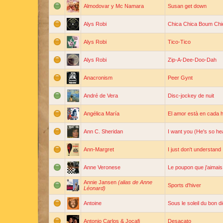
Almodovar y Mc Namara
Susan get down
Alys Robi
Chica Chica Boum Chi
Alys Robi
Tico-Tico
Alys Robi
Zip-A-Dee-Doo-Dah
Anacronism
Peer Gynt
André de Vera
Disc-jockey de nuit
Angélica María
El amor està en cada h
Ann C. Sheridan
I want you (He's so he
Ann-Margret
I just don't understand
Anne Veronese
Le poupon que j'aimais
Annie Jansen
(alias de Anne
Sports d'hiver
Léonard)
Antoine
Sous le soleil du bon d
Antonio Carlos & Jocafi
Desacato