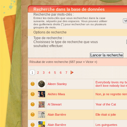
Recherche dans la base de données
Recherche par mots-clés :
Entrez les mots-clés que vous recherchez dans la case
suivante, séparés par des espaces. Vous pouvez utiliser
des guillemets droits (") pour rechercher un ou plusieurs
groupes de mots.
Options de recherche
Type de recherche :
Choisissez le type de recherche que vous
souhaitez effectuer.
Résultat de votre recherche (687 pour « Victor »)
1
2
3
4
5
6
7
Everybody loves my b
Aileen Stanley
don't love nobody but 
Akihiro Miwa
Non, je ne regrette rien
Al Stewart
Year of the Cat
Alain Barrière
Elle était si jolie
Alain Barrière
Les guinguettes