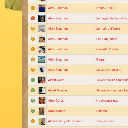
Alain Souchon
L'amour 1830
Alain Souchon
Le bagad de Lann-Bih
Alain Souchon
Le maître d'école
Alain Souchon
Les Paquebots
Alain Souchon
Poulaillers' song
Alain Souchon
Rame
Alain Souchon
Le vieux capitaine
Albert Alone
Toi recherches l'amour
Albert Montias
Je suis un mauvais fra
Alice Dona
Ne chantez pas
Alicia Alonso
Sherlock
Almodovar y Mc Namara
Suck it to me