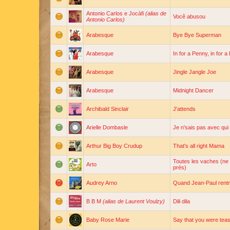
Antonio Carlos e Jocàfi
(alias de
Você abusou
Antonio Carlos)
Arabesque
Bye Bye Superman
Arabesque
In for a Penny, in for 
Arabesque
Jingle Jangle Joe
Arabesque
Midnight Dancer
Archibald Sinclair
J'attends
Arielle Dombasle
Je n'sais pas avec qui
Arthur Big Boy Crudup
That's all right Mama
Toutes les vaches (ne
Arto
prés)
Audrey Arno
Quand Jean-Paul rent
B B M
(alias de Laurent Voulzy)
Dili dila
Baby Rose Marie
Say that you were tea