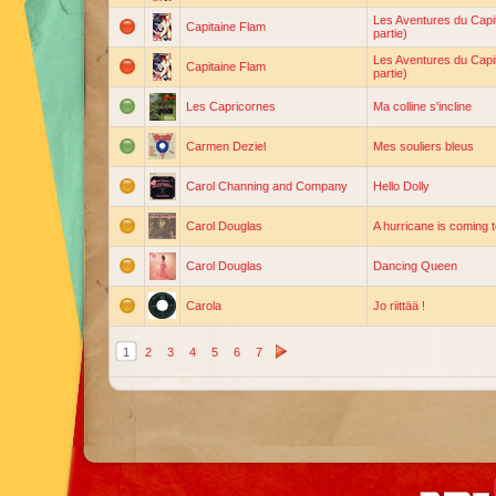
Les Aventures du Capi
Capitaine Flam
partie)
Les Aventures du Capi
Capitaine Flam
partie)
Les Capricornes
Ma colline s'incline
Carmen Deziel
Mes souliers bleus
Carol Channing and Company
Hello Dolly
Carol Douglas
A hurricane is coming t
Carol Douglas
Dancing Queen
Carola
Jo riittää !
1
2
3
4
5
6
7