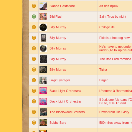
Bianca Castafiore
Air des bijoux
Bibi Flash
Saint Trop by night
Billy Murray
College life
Billy Murray
Fido is a hot dog now
He's have to get under
Billy Murray
under (To fix up his au
Billy Murray
The little Ford rambled 
Billy Murray
Titina
Birgit Lystager
Birger
Black Light Orchestra
L'homme à l'harmonica
Il était une fois dans l'
Black Light Orchestra
Brute, et le Truand
The Blackwood Brothers
Down from His Glory
Bobby Bare
500 miles away from 