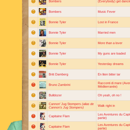
Bombers
(Everybody) get dancin
Bombers
Music Fever
Bonnie Tyler
Lost in France
Bonnie Tyler
Married men
Bonnie Tyler
More than a lover
Bonnie Tyler
My guns are loaded
Bonnie Tyler
Yesterday dreams
Britt Damberg
En liten bitter tar
Racconti di mare (Ave
Bruno Zambrini
Méditerranée)
Bulldozer
Oh yeah, oh no !
Cannon' Jug Stompers
(alias de
Walk right in
Cannon's Jug Stompers)
Les Aventures du Capi
Capitaine Flam
partie)
Les Aventures du Capi
Capitaine Flam
partie)