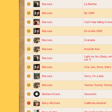
Baccara
La Bamba
Baccara
By 1999
Baccara
Can't help falling in lov
Baccara
En el año 2000
Baccara
Granada
Baccara
Koochie-Koo
Light my fire (Baby, w
Baccara
out ?)
Baccara
One, two, three, that's l
Baccara
Sorry, I'm a lady
Baccara
Yummy Yummy Yumm
Barbara Evans
Souvenirs
Barry McGuire
California dreamin'