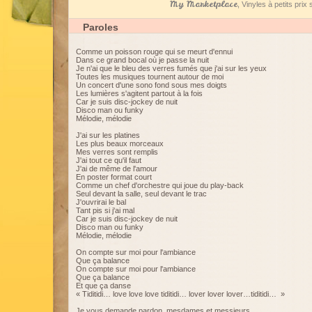
My Marketplace
, Vinyles à petits pri
Paroles
Comme un poisson rouge qui se meurt d'ennui
Dans ce grand bocal où je passe la nuit
Je n'ai que le bleu des verres fumés que j'ai sur les yeux
Toutes les musiques tournent autour de moi
Un concert d'une sono fond sous mes doigts
Les lumières s'agitent partout à la fois
Car je suis disc-jockey de nuit
Disco man ou funky
Mélodie, mélodie
J'ai sur les platines
Les plus beaux morceaux
Mes verres sont remplis
J'ai tout ce qu'il faut
J'ai de même de l'amour
En poster format court
Comme un chef d'orchestre qui joue du play-back
Seul devant la salle, seul devant le trac
J'ouvrirai le bal
Tant pis si j'ai mal
Car je suis disc-jockey de nuit
Disco man ou funky
Mélodie, mélodie
On compte sur moi pour l'ambiance
Que ça balance
On compte sur moi pour l'ambiance
Que ça balance
Et que ça danse
« Tiditidi… love love love tiditidi… lover lover lover…tiditidi… »
Je vous demande pardon, mesdames et messieurs