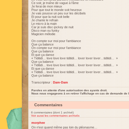
Ce soir, je traîne de vague à l'âme
Je ferai de mon mieux
Pour que tout le monde soit heureux
Je vais pousse un peu sur les décibels
Et pour que la nuit soit belle
Je chante le refrain
Le micro à la main
Car je suis disc-jockey de nuit
Disco man ou funky
Magicien mélodie
On compte sur moi pour l'ambiance
Que ça balance
On compte sur moi pour l'ambiance
Que ça balance
Et que ça danse
« Tiditidi… love love love tiditidi… lover lover lover…tiditidi… »
Que ça balance
« Tiditidi… love love love tiditidi… lover lover lover…tiditidi… »
Et que ça danse
« Tiditidi… love love love tiditidi… lover lover lover…tiditidi… »
Que ça balance
Transcripteur :
Dam-Dam
Paroles en attente d'une autorisation des ayants droit.
Nous nous engageons à en retirer l'affichage en cas de demande de l
Commentaires
6 commentaires (dont 1 archivé)
Voir aussi les commentaires archivés
morphee
On n'est quand même pas loin du pléonasme…