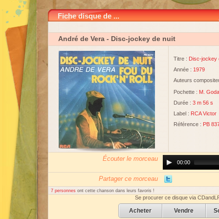
Fiche disque de ...
André de Vera
- Disc-jockey de nuit
Titre :
Disc-jockey 
Année :
1979
Auteurs compositeu
Pochette :
M. God
Durée :
3 m 56 s
Label :
RCA Victor
Référence :
PB 83
Écouter le morceau
Audio
00:00
Player
Partager ce morceau
7 personnes
ont cette chanson dans leurs favoris !
Se procurer ce disque via CDandL
Acheter
Vendre
S