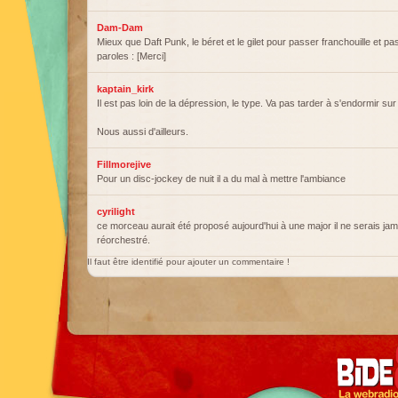
Dam-Dam
Mieux que Daft Punk, le béret et le gilet pour passer franchouille et pa
paroles : [Merci]
kaptain_kirk
Il est pas loin de la dépression, le type. Va pas tarder à s'endormir sur
Nous aussi d'ailleurs.
Fillmorejive
Pour un disc-jockey de nuit il a du mal à mettre l'ambiance
cyrilight
ce morceau aurait été proposé aujourd'hui à une major il ne serais ja
réorchestré.
Il faut être identifié pour ajouter un commentaire !