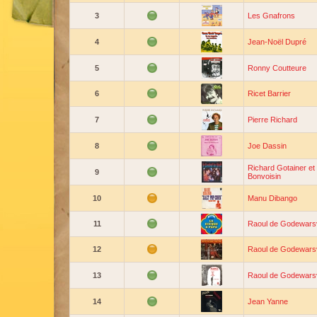
3
Les Gnafrons
4
Jean-Noël Dupré
5
Ronny Coutteure
6
Ricet Barrier
7
Pierre Richard
8
Joe Dassin
Richard Gotainer et
9
Bonvoisin
10
Manu Dibango
11
Raoul de Godewars
12
Raoul de Godewars
13
Raoul de Godewars
14
Jean Yanne