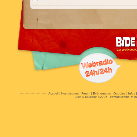
Accueil
|
Nos disques
|
Forum
|
Evénements
|
Goodies
|
Infos
Bide & Musique ©2026 -
contact@bide-et-m