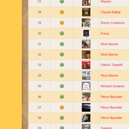
27
Waylon
28
Claude Bolling
29
Ronny Coutteure
30
Furax
31
Ricet Barrier
32
Ricet Barrier
33
Patrick Topaloff
34
Ricet Barrier
35
Richard Gotainer
36
Pierre Bachelet
37
Pierre Bachelet
38
Pierre Bachelet
39
Solarion