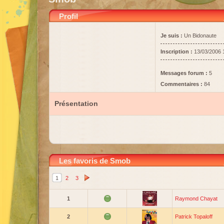
Profil
Je suis :
Un Bidonaute
Inscription :
13/03/2006 
Messages forum :
5
Commentaires :
84
Présentation
Les favoris de Smob
1
2
3
1
Raymond Chayat
2
Patrick Topaloff