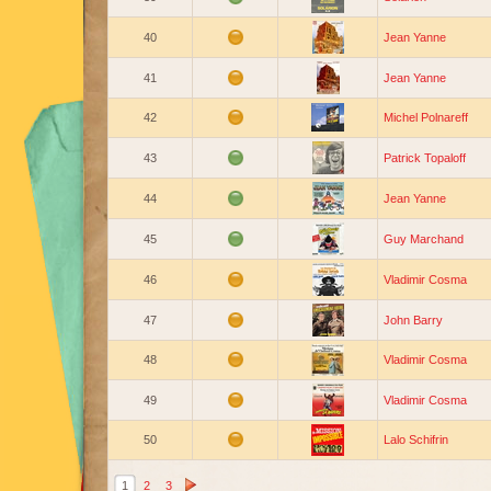
40
Jean Yanne
41
Jean Yanne
42
Michel Polnareff
43
Patrick Topaloff
44
Jean Yanne
45
Guy Marchand
46
Vladimir Cosma
47
John Barry
48
Vladimir Cosma
49
Vladimir Cosma
50
Lalo Schifrin
1
2
3