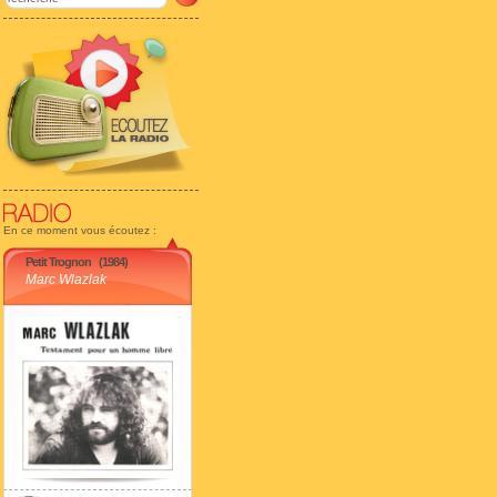
En ce moment vous écoutez :
Petit Trognon
(1984)
Marc Wlazlak