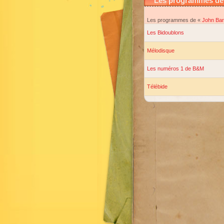
Les programmes de 
Les programmes de «
John Bar
Les Bidoublons
Mélodisque
Les numéros 1 de B&M
Télébide