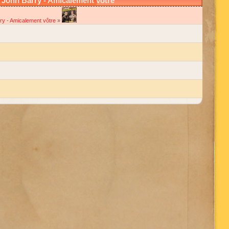
John Barry - Amicalement vôtre
ry
-
Amicalement vôtre
»