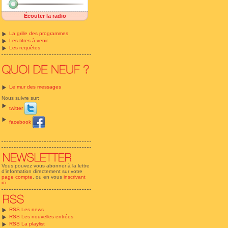
Écouter la radio
La grille des programmes
Les titres à venir
Les requêtes
Le mur des messages
Nous suivre sur:
twitter
facebook
Vous pouvez vous abonner à la lettre
d'information directement sur votre
page compte
, ou en vous
inscrivant
ici
.
RSS Les news
RSS Les nouvelles entrées
RSS La playlist