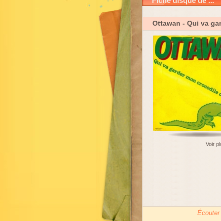
Fiche disque de ...
Ottawan
- Qui va ga
Voir p
Écouter