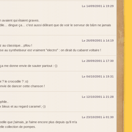
Le 14/09/2001 à 19:29
 avaient qui étaient graves.
dile… dingue ça… c'est aussi délirant que de voir le serveur de b&m ne jamais
Le 26/09/2001 à 14:19
zz au classique…pfiou !
 au synthetiseur est vraiment "electro" : on dirait du cabaret voltaire !
Le 28/09/2001 à 17:30
ça me donne envie de sauter partout :-))
Le 04/10/2001 à 19:31
 ? le crocodile ? :o)
 envie de dancer cette chanson !
Le 12/10/2001 à 21:28
phile..
ux bleus et au regard caramel ;-))
Le 23/10/2001 à 01:30
dile que j'aimais, je l'aime encore plus depuis qu'il m'a
lle collection de pompes.