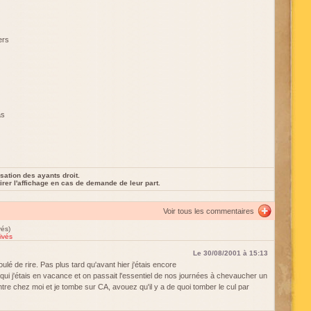
ers
as
sation des ayants droit.
rer l'affichage en cas de demande de leur part.
Voir tous les commentaires
vés)
ivés
Le 30/08/2001 à 15:13
roulé de rire. Pas plus tard qu'avant hier j'étais encore
qui j'étais en vacance et on passait l'essentiel de nos journées à chevaucher un
ntre chez moi et je tombe sur CA, avouez qu'il y a de quoi tomber le cul par