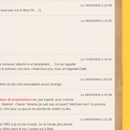
Le 10/02/2002 à 22:59
rouve pas sur le Best Of… :((
Le 28/03/2002 à 11:51
Le 17/05/2002 à 16:47
a retrouver attaché à un lampadaire … Ca me rappelle
lié le prénom; son nom, c'était Ducrocq, nous on l'appelait Odile.
Le 24/05/2002 à 09:23
 même un ptit coté marsupilami assez étrange…
Le 26/06/2002 à 21:58
cademy de prophetshow.com,
par kapwé, avec comme
 Matériel : Clavier Yamaha (je sais pas en jouer)" Aléchant non? Je précise,
l, c'est pour ca que je me permet de mettre ce lien.
Le 08/09/2002 à 21:20
té 1981 si je ne me trompe. Je ne l'avais plus jamais
s d'être dans le top. Longue vie à Bide.