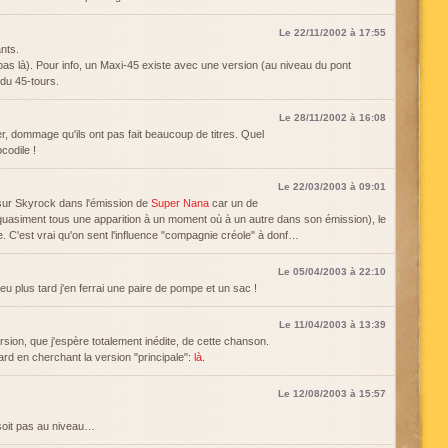
Le 22/11/2002 à 17:55
nts.
i pas là). Pour info, un Maxi-45 existe avec une version (au niveau du pont
 du 45-tours.
Le 28/11/2002 à 16:08
dommage qu'ils ont pas fait beaucoup de titres. Quel
codile !
Le 22/03/2003 à 09:01
 sur Skyrock dans l'émission de
Super Nana
car un de
quasiment tous une apparition à un moment où à un autre dans son émission), le
re. C'est vrai qu'on sent l'influence "compagnie créole" à donf…
Le 05/04/2003 à 22:10
peu plus tard j'en ferrai une paire de pompe et un sac !
Le 11/04/2003 à 13:39
ersion, que j'espère totalement inédite, de cette chanson.
rd en cherchant la version "principale":
là
.
Le 12/08/2003 à 15:57
oit pas au niveau…