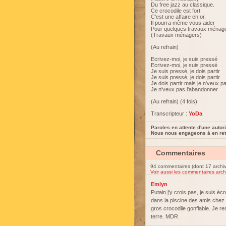
Du free jazz au classique.
Ce crocodile est fort
C'est une affaire en or.
Il pourra même vous aider
Pour quelques travaux ménag
(Travaux ménagers)
(Au refrain)
Ecrivez-moi, je suis pressé
Ecrivez-moi, je suis pressé
Je suis pressé, je dois partir
Je suis pressé, je dois partir
Je dois partir mais je n'veux p
Je n'veux pas l'abandonner
(Au refrain) (4 fois)
Transcripteur :
YoDa
Paroles en attente d'une autori
Nous nous engageons à en reti
Commentaires
94 commentaires (dont 17 archi
Voir aussi les commentaires arch
Emlyn
Putain j'y crois pas, je suis éc
dans la piscine des amis chez 
gros crocodile gonflable. Je re
terre. MDR