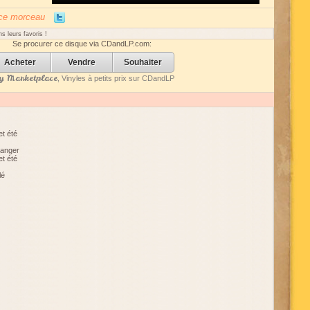
Arrow
keys
 ce morceau
to
increase
s leurs favoris !
or
Se procurer ce disque via CDandLP.com:
decrease
volume.
Acheter
Vendre
Souhaiter
 Marketplace
, Vinyles à petits prix sur CDandLP
et été
manger
et été
lé