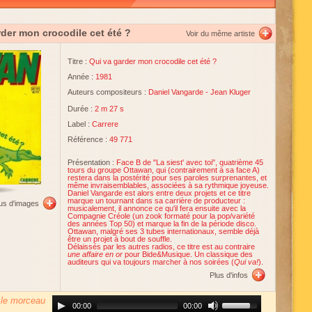
rder mon crocodile cet été ?
Voir du même artiste
Titre :
Qui va garder mon crocodile cet été ?
Année :
1981
Auteurs compositeurs :
Daniel Vangarde
-
Jean Kluger
Durée :
2 m 27 s
Label :
Carrere
Référence :
49 771
Présentation :
Face B de "La siest' avec toi", quatrième 45
tours du groupe Ottawan, qui (contrairement à sa face A)
restera dans la postérité pour ses paroles surprenantes, et
même invraisemblables, associées à sa rythmique joyeuse.
Daniel Vangarde est alors entre deux projets et ce titre
marque un tournant dans sa carrière de producteur :
lus d'images
musicalement, il annonce ce qu'il fera ensuite avec la
Compagnie Créole (un zook formaté pour la pop/variété
des années Top 50) et marque la fin de la période disco.
Ottawan, malgré ses 3 tubes internationaux, semble déjà
être un projet à bout de souffle.
Délaissés par les autres radios, ce titre est au contraire
une affaire en or
pour Bide&Musique. Un classique des
auditeurs qui va toujours marcher à nos soirées (
Qui va!
).
Plus d'infos
 le morceau
Audio
Use
00:00
00:00
Player
Up/Down