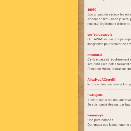
19950
Bon un peu de sérieux les enfa
J'adore ce titre (sinon je sera
musical) légèrement différente
surfeurdesavoie
OTTAWAN est un groupe super, 
imagination pour trouver ce cro
misteur.ti
Ce titre passait régulièrement
ses amis (ses potes faisaient 
Prince de Hénin, adorait ce tit
AllezHopACreteil!
le croco direction favoris ! un 
Svitrigaila
Il existe sur le net une autre v
Je suis tombé dessus par hasa
lemming's
Une pure bombe !
Dommage que la pochette ne s