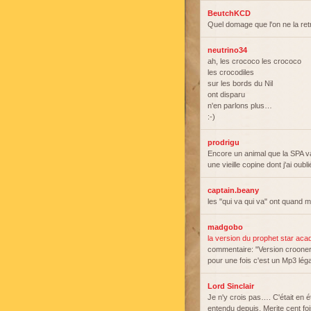
BeutchKCD
Quel domage que l'on ne la ret
neutrino34
ah, les crococo les crococo
les crocodiles
sur les bords du Nil
ont disparu
n'en parlons plus…
:-)
prodrigu
Encore un animal que la SPA v
une vieille copine dont j'ai oub
captain.beany
les "qui va qui va" ont quand
madgobo
la version du prophet star a
commentaire: "Version crooner.
pour une fois c'est un Mp3 léga
Lord Sinclair
Je n'y crois pas…. C'était en é
entendu depuis. Merite cent foi