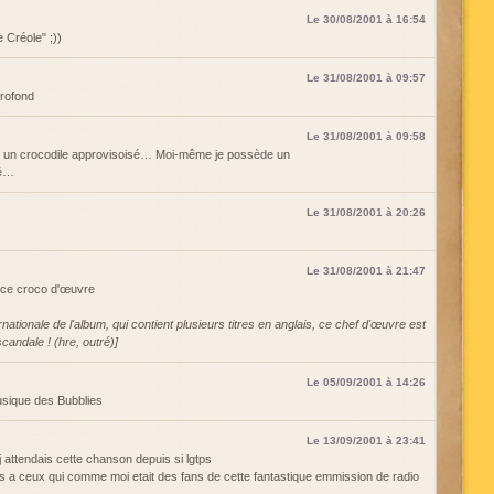
Le 30/08/2001 à 16:54
Créole" ;))
Le 31/08/2001 à 09:57
profond
Le 31/08/2001 à 09:58
le un crocodile approvisoisé… Moi-même je possède un
ué…
Le 31/08/2001 à 20:26
Le 31/08/2001 à 21:47
e ce croco d'œuvre
rnationale de l'album, qui contient plusieurs titres en anglais, ce chef d'œuvre est
candale ! (hre, outré)]
Le 05/09/2001 à 14:26
musique des Bubblies
Le 13/09/2001 à 23:41
 attendais cette chanson depuis si lgtps
es a ceux qui comme moi etait des fans de cette fantastique emmission de radio