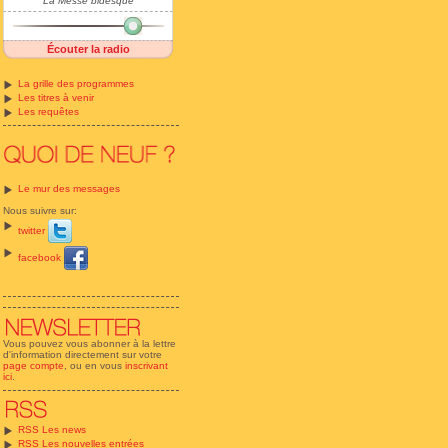
La Messe bidesque
Écouter la radio
La grille des programmes
Les titres à venir
Les requêtes
Le mur des messages
Nous suivre sur:
twitter
facebook
Vous pouvez vous abonner à la lettre
d'information directement sur votre
page compte
, ou en vous
inscrivant
ici
.
RSS Les news
RSS Les nouvelles entrées