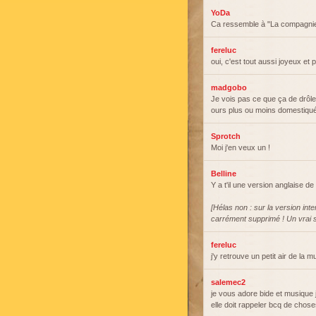
YoDa
Ca ressemble à "La compagnie 
fereluc
oui, c'est tout aussi joyeux et 
madgobo
Je vois pas ce que ça de drô
ours plus ou moins domestiq
Sprotch
Moi j'en veux un !
Belline
Y a t'il une version anglaise d
[Hélas non : sur la version inte
carrément supprimé ! Un vrai s
fereluc
j'y retrouve un petit air de la 
salemec2
je vous adore bide et musique j
elle doit rappeler bcq de chos