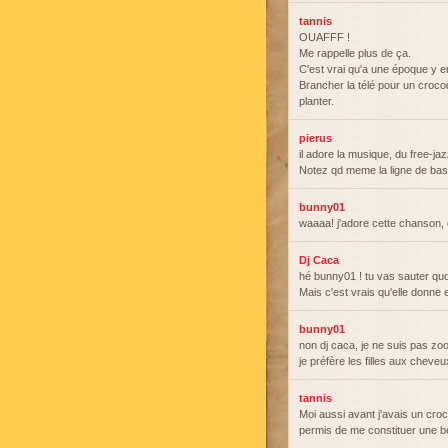
tannis
OUAFFF !
Me rappelle plus de ça.
C'est vrai qu'a une époque y en
Brancher la télé pour un croco
planter.
pierus
il adore la musique, du free-ja
Notez qd meme la ligne de basse
bunny01
waaaa! j'adore cette chanson, 
Dj Caca
hé bunny01 ! tu vas sauter quoi
Mais c'est vrais qu'elle donne
bunny01
non dj caca, je ne suis pas zoo
je préfère les filles aux cheve
tannis
Moi aussi avant j'avais un croco
permis de me constituer une be