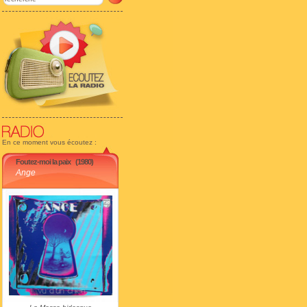
En ce moment vous écoutez :
Foutez-moi la paix
(1980)
Ange