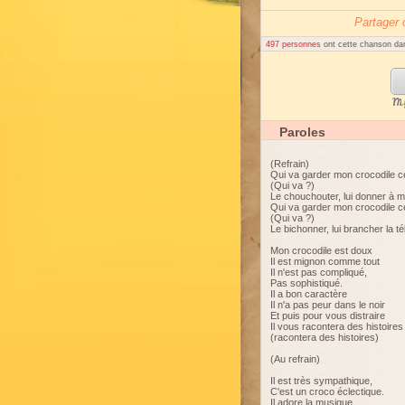
Partager
497 personnes
ont cette chanson dan
My
Paroles
(Refrain)
Qui va garder mon crocodile c
(Qui va ?)
Le chouchouter, lui donner à 
Qui va garder mon crocodile c
(Qui va ?)
Le bichonner, lui brancher la té
Mon crocodile est doux
Il est mignon comme tout
Il n'est pas compliqué,
Pas sophistiqué.
Il a bon caractère
Il n'a pas peur dans le noir
Et puis pour vous distraire
Il vous racontera des histoires
(racontera des histoires)
(Au refrain)
Il est très sympathique,
C'est un croco éclectique.
Il adore la musique,