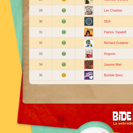
29
Les Charlots
30
SDA
31
Patrick Topaloff
32
Richard Gotainer
33
Regrets
34
Jeanne Mas
35
Bumble Bees