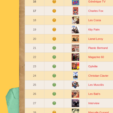
16
Générique TV
17
Charles Fox
18
Les Costa
19
Kity Palm
20
Lionel Leroy
21
Plastic Bertrand
22
Magazine 60
23
Ophélie
24
Christian Clavier
25
Les Musclés
26
Les Bab's
27
Interview
28
Marcelle Gurand