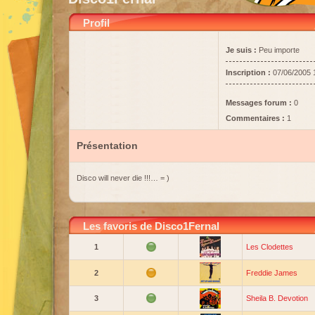
Profil
Je suis :
Peu importe
Inscription :
07/06/2005 
Messages forum :
0
Commentaires :
1
Présentation
Disco will never die !!!… = )
Les favoris de Disco1Fernal
1
Les Clodettes
2
Freddie James
3
Sheila B. Devotion