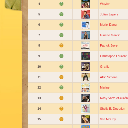
4
Waylon
5
Julien Lepers
6
Muriel Dacq
7
Ginette Garcin
8
Patrick Juvet
9
Christophe Laurent
10
Graffic
11
Afric Simone
12
Marine
13
Rosy Varte et Auréli
14
Sheila B. Devotion
15
Van McCoy