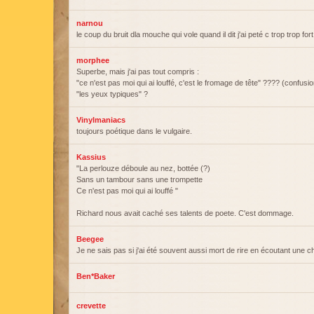
narnou
le coup du bruit dla mouche qui vole quand il dit j'ai peté c trop trop fort
morphee
Superbe, mais j'ai pas tout compris :
"ce n'est pas moi qui ai louffé, c'est le fromage de tête" ???? (confus
"les yeux typiques" ?
Vinylmaniacs
toujours poétique dans le vulgaire.
Kassius
"La perlouze déboule au nez, bottée (?)
Sans un tambour sans une trompette
Ce n'est pas moi qui ai louffé "
Richard nous avait caché ses talents de poete. C'est dommage.
Beegee
Je ne sais pas si j'ai été souvent aussi mort de rire en écoutant une c
Ben*Baker
crevette