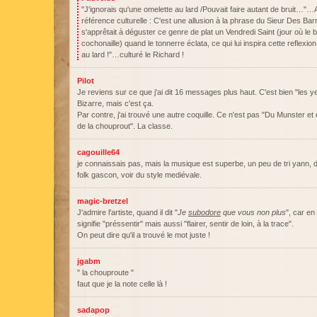
"J'ignorais qu'une omelette au lard /Pouvait faire autant de bruit…"…A
référence culturelle : C'est une allusion à la phrase du Sieur Des Barr
s'apprêtait à déguster ce genre de plat un Vendredi Saint (jour où le b
cochonaille) quand le tonnerre éclata, ce qui lui inspira cette reflexion
au lard !"…culturé le Richard !
Pilot
Je reviens sur ce que j'ai dit 16 messages plus haut. C'est bien "les y
Bizarre, mais c'est ça.
Par contre, j'ai trouvé une autre coquille. Ce n'est pas "Du Munster e
de la chouprout". La classe.
cagouille64
je connaissais pas, mais la musique est superbe, un peu de tri yann, d
folk gascon, voir du style mediévale.
magic-bretzel
J'admire l'artiste, quand il dit "
Je
subodore
que vous non plus
", car en
signifie "préssentir" mais aussi "flairer, sentir de loin, à la trace".
On peut dire qu'il a trouvé le mot juste !
jgabm
" la chouproute "
faut que je la note celle là !
sadapop