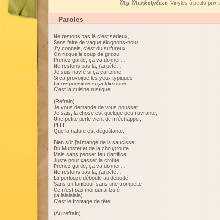
My Marketplace
, Vinyles à petits pri
Paroles
Ne restons pas là c'est sérieux,
Sans faire de vague éloignons-nous…
J'y connais, c'est du sulfureux
On risque le coup de grisou
Prenez garde, ça va donner…
Ne restons pas là, j'ai pété…
Je suis navré si ça cartonne
Si ça provoque les yeux typiques
La responsable si ça klaxonne,
C'est la cuisine rustique.
(Refrain)
Je vous demande de vous pousser
Je sais, la chose est quelque peu navrante,
Une petite perle vient de m'échapper,
Pfffff
Que la nature est dégoûtante.
Bien sûr j'ai mangé de la saucisse,
Du Munster et de la chou
p
route
Mais sans penser feu d'artifice,
Juste pour casser la croûte
Prenez garde, ça va donner…
Ne restons pas là, j'ai pété…
La perlouze déboule au débotté
Sans un tambour sans une trompette
Ce n'est pas moi qui ai loufé
(la lalalalala)
C'est le fromage de tête
(Au refrain)