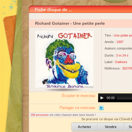
Fiche disque de ...
Richard Gotainer
- Une petite perle
Titre :
Une petite pe
Année :
1997
Auteurs compositeu
Durée :
3 m 24 s
Label :
Gatkess
Référence :
30270
Écouter le morceau
Audio
00:00
Player
Partager ce morceau
168 personnes
ont cette chanson dans leurs favoris !
Se procurer ce disque via CDandL
Acheter
Vendre
S