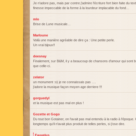
Je n'adore pas, mais par contre j'admire l'écriture fort bien faite du texte
finesse impeccable de la forme à la lourdeur implacable du fond…
mlo
Brise de Lune musicale…
Marloune
Voilà une manière agréable de dire ça : Une petite perle.
Un vrai bijoux!!
deesnay
Finalement, sur B&M, il y a beaucoup de chansons d'amour qui sont bi
que celle-ci.
zelator
un monument :o) je ne connaissais pas ….
j'adore la musique façon moyen age derriere !!!
gorguedyl
et la musique est pas mal en plus !
Gozette et Gogo
Du tout bon Gotainer, on l'avait pas mal entendu à la radio à l'époque. 
longtemps qu'il n'avait plus produit de telles perles, si j'ose dire.
Fauvelus