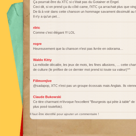
Ça pourrait être du XTC si c'était pas du Gotainer et Engel.
Ceci dit, si on prend ça du côté came, l'XTC ça arrachait plus que ving
De là à voir dans cette chanson un hommage savament dissimulé a
Il n'y a qu'un pet…
rilric
Comme c'est élégant !!! LOL
rogre
Heureusement que la chanson n'est pas livrée en odorama…
Waldo Kitty
La mélodie décalée, les jeux de mots, les fines allusions, … cette cha
de culture (le préfixe de ce dernier mot prend ici toute sa valeur)^^
Fillmorejive
@sadapop, XTC n'est pas un groupe écossais mais Anglais. Ils vienn
Claude Bukowski
Ce titre charmant m'évoque l'excellent "Bourgeois qui pète à table" de 
plus posé toutefois).
Il faut être identifié pour ajouter un commentaire !