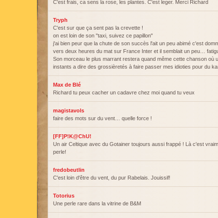
C'est frais, ca sens la rose, les plantes. C'est leger. Merci Richard
Tryph
C'est sur que ça sent pas la crevette !
on est loin de son "taxi, suivez ce papillon"
j'ai bien peur que la chute de son succès l'ait un peu abimé c'est domm
vers deux heures du mat sur France Inter et il semblait un peu… fatig
Son morceau le plus marrant restera quand même cette chanson où u
instants a dire des grossièretés à faire passer mes idioties pour du k
Max de Blé
Richard tu peux cacher un cadavre chez moi quand tu veux
magistavols
faire des mots sur du vent… quelle force !
[FF]P!K@ChU!
Un air Celtique avec du Gotainer toujours aussi frappé ! Là c'est vraim
perle!
fredobeutlin
C'est loin d'être du vent, du pur Rabelais. Jouissif!
Totorius
Une perle rare dans la vitrine de B&M