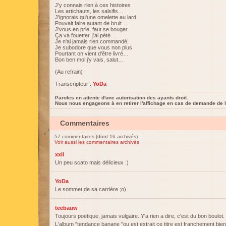
J'y connais rien à ces histoires
Les artichauts, les salsifis…
J'ignorais qu'une omelette au lard
Pouvait faire autant de bruit…
J'vous en prie, faut se bouger.
Ça va fouetter, j'ai pété…
Je n'ai jamais rien commandé,
Je subodore que vous non plus
Pourtant on vient d'être livré…
Bon ben moi j'y vais, salut…
(Au refrain)
Transcripteur :
YoDa
Paroles en attente d'une autorisation des ayants droit.
Nous nous engageons à en retirer l'affichage en cas de demande de l
Commentaires
57 commentaires (dont 16 archivés)
Voir aussi les commentaires archivés
xxil
Un peu scato mais délicieux :)
YoDa
Le sommet de sa carrière ;o)
teebauw
Toujours poetique, jamais vulgaire. Y'a rien a dire, c'est du bon boulot.
L'album "tendance banane "ou est extrait ce titre est franchement bien d