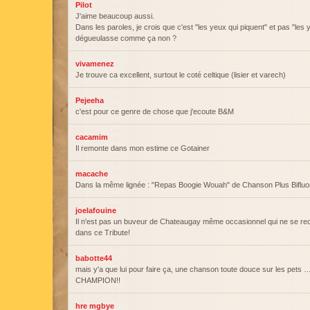
Pilot
J'aime beaucoup aussi.
Dans les paroles, je crois que c'est "les yeux qui piquent" et pas "le
dégueulasse comme ça non ?
vivamenez
Je trouve ca excellent, surtout le coté celtique (lisier et varech)
Pejeeha
c'est pour ce genre de chose que j'ecoute B&M
cacamim
Il remonte dans mon estime ce Gotainer
macache
Dans la même lignée : "Repas Boogie Wouah" de Chanson Plus Bifluor
joelafouine
Il n'est pas un buveur de Chateaugay même occasionnel qui ne se r
dans ce Tribute!
babotte44
mais y'a que lui pour faire ça, une chanson toute douce sur les pets 
CHAMPION!!
hre mgbye