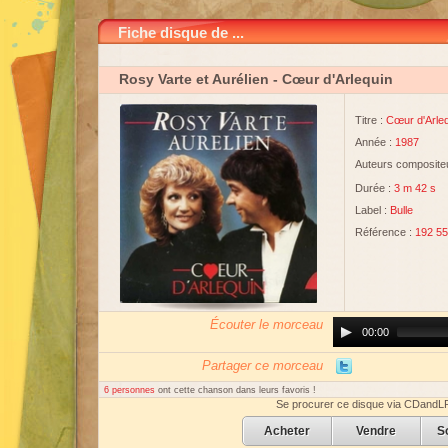
Fiche disque de ...
Rosy Varte et Aurélien
- Cœur d'Arlequin
Titre :
Cœur d'Arle
Année :
1987
Auteurs compositeu
Durée :
3 m 42 s
Label :
Bulle
Référence :
192 5
Écouter le morceau
Audio
00:00
Player
Partager ce morceau
6 personnes
ont cette chanson dans leurs favoris !
Se procurer ce disque via CDandL
Acheter
Vendre
S