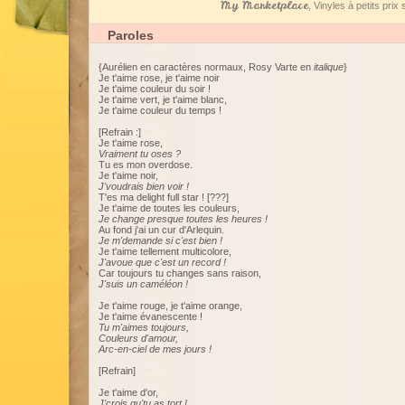
My Marketplace
, Vinyles à petits pri
Paroles
{Aurélien en caractères normaux, Rosy Varte en
italique
}
Je t'aime rose, je t'aime noir
Je t'aime couleur du soir !
Je t'aime vert, je t'aime blanc,
Je t'aime couleur du temps !
[Refrain :]
Je t'aime rose,
Vraiment tu oses ?
Tu es mon overdose.
Je t'aime noir,
J'voudrais bien voir !
T'es ma delight full star ! [???]
Je t'aime de toutes les couleurs,
Je change presque toutes les heures !
Au fond j'ai un cur d'Arlequin.
Je m'demande si c'est bien !
Je t'aime tellement multicolore,
J'avoue que c'est un record !
Car toujours tu changes sans raison,
J'suis un caméléon !
Je t'aime rouge, je t'aime orange,
Je t'aime évanescente !
Tu m'aimes toujours,
Couleurs d'amour,
Arc-en-ciel de mes jours !
[Refrain]
Je t'aime d'or,
J'crois qu'tu as tort !