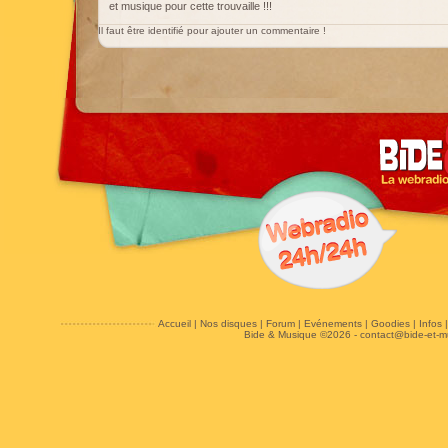
et musique pour cette trouvaille !!!
Il faut être identifié pour ajouter un commentaire !
Accueil
|
Nos disques
|
Forum
|
Evénements
|
Goodies
|
Infos
Bide & Musique ©2026 -
contact@bide-et-m