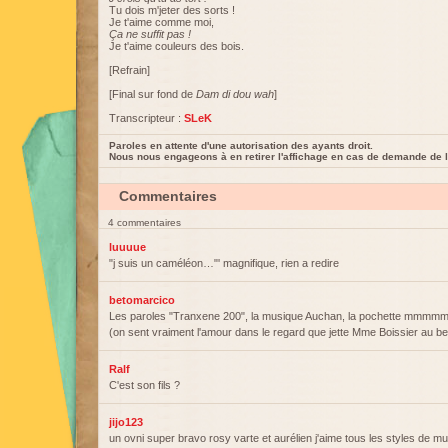
Tu dois m'jeter des sorts !
Je t'aime comme moi,
Ça ne suffit pas !
Je t'aime couleurs des bois.
[Refrain]
[Final sur fond de
Dam di dou wah
]
Transcripteur :
SLeK
Paroles en attente d'une autorisation des ayants droit.
Nous nous engageons à en retirer l'affichage en cas de demande de l
Commentaires
4 commentaires
luuuue
"j suis un caméléon…"' magnifique, rien a redire
betomarcico
Les paroles "Tranxene 200", la musique Auchan, la pochette mmmmmh
(on sent vraiment l'amour dans le regard que jette Mme Boissier au be
Ralf
C'est son fils ?
jijo123
un ovni super bravo rosy varte et aurélien j'aime tous les styles de m