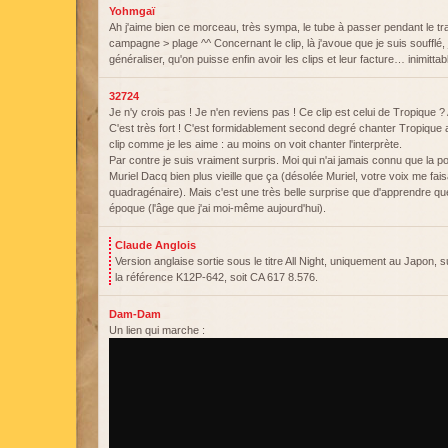
Yohmgaï
Ah j'aime bien ce morceau, très sympa, le tube à passer pendant le tr
campagne > plage ^^ Concernant le clip, là j'avoue que je suis soufflé,
généraliser, qu'on puisse enfin avoir les clips et leur facture… inimittab
32724
Je n'y crois pas ! Je n'en reviens pas ! Ce clip est celui de Tropique ? 
C'est très fort ! C'est formidablement second degré chanter Tropique
clip comme je les aime : au moins on voit chanter l'interprète.
Par contre je suis vraiment surpris. Moi qui n'ai jamais connu que la p
Muriel Dacq bien plus vieille que ça (désolée Muriel, votre voix me fais
quadragénaire). Mais c'est une très belle surprise que d'apprendre que 
époque (l'âge que j'ai moi-même aujourd'hui).
Claude Anglois
Version anglaise sortie sous le titre All Night, uniquement au Japon, 
la référence K12P-642, soit CA 617 8.576.
Dam-Dam
Un lien qui marche :