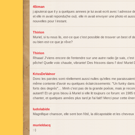
45tman
j ajouterai que il y a quelques annees je lui avait ecrit avec l adresse d
et elle m avait repondu(he oui). elle m avait envoyer une photo et aussi
nouvelles pour l instant.
Thirion
Muriel, si tu nous lis, est-ce que c'est possible de trouver un best of 
ou bien est-ce que je rêve?
Thirion
Rhaaa! J'viens encore de l'entendre sur une autre radio (je sais, c'est
pêche! Quelle voix chaude, vibrante! Des frissons dans l' dos! Muriel D
KrissDeValnor
Donc les paroles sont réellement aussi nulles qu'elles me paraissaient
même contente d'avoir eu quelques éclaircissements: "Un funky dan
forts des degrés"… Mmh c'est pas de la grande poésie, mais je reconn
autant!! Et un gros bisou à Muriel si elle lit toujours ce forum: en 198
chanter, et quelques années plus tard je l'ai fait!! Merci pour cette én
ludolabide
Magnifique chanson, elle sent bon l'été, la décapotable et les cheveu
murieldacq
:-)