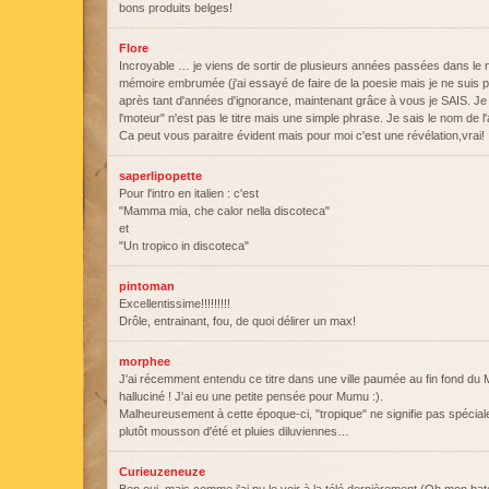
bons produits belges!
Flore
Incroyable … je viens de sortir de plusieurs années passées dans le 
mémoire embrumée (j'ai essayé de faire de la poesie mais je ne suis p
après tant d'années d'ignorance, maintenant grâce à vous je SAIS. J
l'moteur" n'est pas le titre mais une simple phrase. Je sais le nom de l'
Ca peut vous paraitre évident mais pour moi c'est une révélation,vrai!
saperlipopette
Pour l'intro en italien : c'est
"Mamma mia, che calor nella discoteca"
et
"Un tropico in discoteca"
pintoman
Excellentissime!!!!!!!!!
Drôle, entrainant, fou, de quoi délirer un max!
morphee
J'ai récemment entendu ce titre dans une ville paumée au fin fond du
halluciné ! J'ai eu une petite pensée pour Mumu :).
Malheureusement à cette époque-ci, "tropique" ne signifie pas spécial
plutôt mousson d'été et pluies diluviennes…
Curieuzeneuze