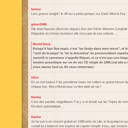
boone
Let's groove tonight ! le riff est a peine pomper sur Earth Wind & Fire
gdem2408
Elle était l'épouse (divorcée depuis) d'un des frères Mansion (Léopold
Dégoutée du (show)-business elle s'occupe de ses enfants …
Muriel Dacq
Puisqu'il faut être exact, c'est "un funky dans mon micro", et l
"sorti de la playa" et "en la discoteca" en prononciation español
surcroît le cancereux s'appelle Riquet, et ce n'est pas une blagu
version acoustique sur un de ses CD single de 1995 (car elle a
vous saurez tout ça. En vous remerciant.
Ultra
En un mot j'adore !! les premières notes me collent un grand frisson d
chaque fois. Merci Muriel pour ce titre plein de vie !
Honka
C'est des paroles magnifiques !! et y a un break sur les "tripes de mon
l'écriture automatique…
Karine
Je l'ai vue à un concert gratuit en 1988 près de Lille, et là quelqu'un qu
voulait lui a balancé une espèce de capote remplie d'eau, qqs instants