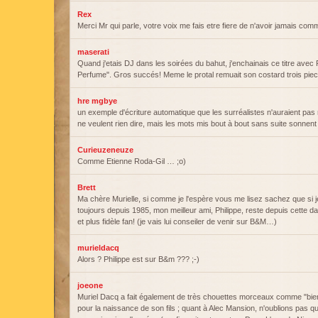
Rex
Merci Mr qui parle, votre voix me fais etre fiere de n'avoir jamais com
maserati
Quand j'etais DJ dans les soirées du bahut, j'enchainais ce titre avec
Perfume". Gros succés! Meme le protal remuait son costard trois pi
hre mgbye
un exemple d'écriture automatique que les surréalistes n'auraient pas r
ne veulent rien dire, mais les mots mis bout à bout sans suite sonnent 
Curieuzeneuze
Comme Etienne Roda-Gil … ;o)
Brett
Ma chère Murielle, si comme je l'espère vous me lisez sachez que si 
toujours depuis 1985, mon meilleur ami, Philippe, reste depuis cette d
et plus fidèle fan! (je vais lui conseiler de venir sur B&M…)
murieldacq
Alors ? Philippe est sur B&m ??? ;-)
joeone
Muriel Dacq a fait également de très chouettes morceaux comme "bie
pour la naissance de son fils ; quant à Alec Mansion, n'oublions pas qu'i