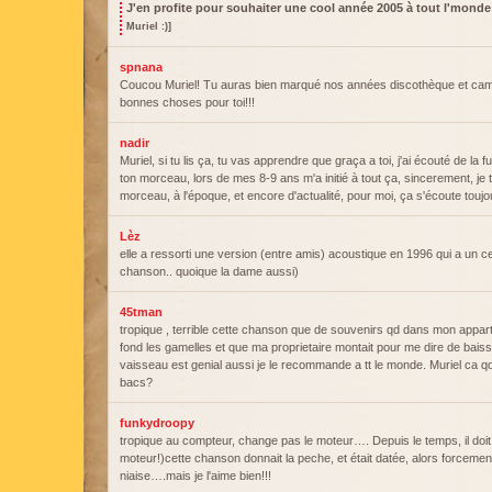
J'en profite pour souhaiter une cool année 2005 à tout l'monde 
Muriel :)]
spnana
Coucou Muriel! Tu auras bien marqué nos années discothèque et camp
bonnes choses pour toi!!!
nadir
Muriel, si tu lis ça, tu vas apprendre que graça a toi, j'ai écouté de la f
ton morceau, lors de mes 8-9 ans m'a initié à tout ça, sincerement, je
morceau, à l'époque, et encore d'actualité, pour moi, ça s'écoute toujo
Lèz
elle a ressorti une version (entre amis) acoustique en 1996 qui a un c
chanson.. quoique la dame aussi)
45tman
tropique , terrible cette chanson que de souvenirs qd dans mon appart 
fond les gamelles et que ma proprietaire montait pour me dire de bais
vaisseau est genial aussi je le recommande a tt le monde. Muriel ca qd 
bacs?
funkydroopy
tropique au compteur, change pas le moteur…. Depuis le temps, il doit 
moteur!)cette chanson donnait la peche, et était datée, alors forcement 
niaise….mais je l'aime bien!!!