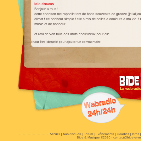
lolo dreams
Bonjour a tous !
cette chanson me rappelle tant de bons souvenirs ce groove (je lai jou
climat ! ce bonheur simple ! elle a mis de belles a couleurs a ma vie ! m
music et de bonheur !
et ravi de voir tous ces mots chaleureux pour elle !
Il faut être identifié pour ajouter un commentaire !
Accueil
|
Nos disques
|
Forum
|
Evénements
|
Goodies
|
Infos
Bide & Musique ©2026 -
contact@bide-et-m