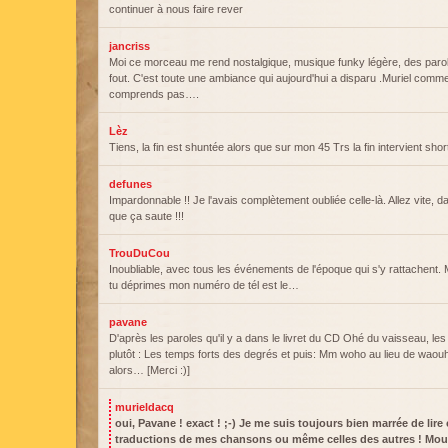
continuer à nous faire rever
jancriss
Moi ce morceau me rend nostalgique, musique funky légère, des paro
fout. C'est toute une ambiance qui aujourd'hui a disparu .Muriel comme
comprends pas….
Lèz
Tiens, la fin est shuntée alors que sur mon 45 Trs la fin intervient shor
defunes
Impardonnable !! Je l'avais complètement oubliée celle-là. Allez vite, 
que ça saute !!!
TrouDuCou
Inoubliable, avec tous les événements de l'époque qui s'y rattachent. M
tu déprimes mon numéro de tél est le…
pavane
D'après les paroles qu'il y a dans le livret du CD Ohé du vaisseau, les
plutôt : Les temps forts des degrés et puis: Mm woho au lieu de wao
alors… [Merci :)]
murieldacq
oui, Pavane ! exact ! ;-) Je me suis toujours bien marrée de lire
traductions de mes chansons ou même celles des autres ! Mo