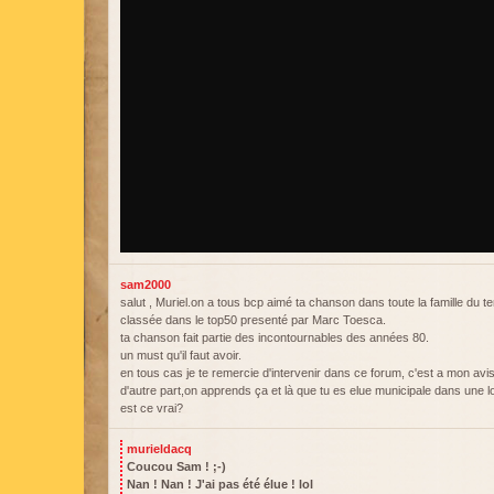
sam2000
salut , Muriel.on a tous bcp aimé ta chanson dans toute la famille du t
classée dans le top50 presenté par Marc Toesca.
ta chanson fait partie des incontournables des années 80.
un must qu'il faut avoir.
en tous cas je te remercie d'intervenir dans ce forum, c'est a mon avis
d'autre part,on apprends ça et là que tu es elue municipale dans une lo
est ce vrai?
murieldacq
Coucou Sam ! ;-)
Nan ! Nan ! J'ai pas été élue ! lol