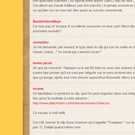
une quinzaine d'années ( ou figurait entre autres Dans L'eau de Nice ,
Cet album qui n'avait d'ailleurs pas fort marché ( et jamais ressorti en
ce qui bien sur ne veut rien dire quant au succès commercial .
BastienSensMeye
Ce morceau m' évoque d' excellents souvenirs en tout cas!! Merci Mur
prochaine tournée?
somatdoz
Je me demande, par hasard, le type dans le clip qui sort du sable en 
chaud, chaud…" ce serait pas Laurent Lucas?
meme jacob
Ah que de souvenir ! l'époque ou le top 50 était roi, avec des artistes 
contre faut avouer qu'il se sont pas fatigués sur le sens profond des 
que ça bouge, après tout c'est encore aujourd'hui l'éssentiel. Merci a t
octave
Un bienfaiteur a numérisé le clip, que l'on peut regarder dans son intég
fois qu'on le souhaite à cette adresse :
http://www.dailymotion.com/relevance/search/dacq/v…
Ca na pas si mal vieilli.
Ceci dit, tourner le clip d'une chanson qui s'appelle "Tropiques " sur 
pas ?), il fallait quand même oser.