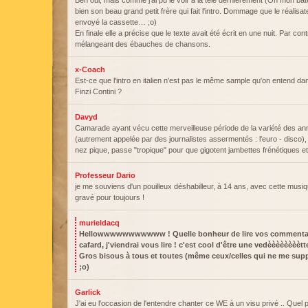
Ben oui, mais comme j'ai pu le voir à la télé dernièrement (Oh mon ba
bien son beau grand petit frère qui fait l'intro. Dommage que le réalisateu
envoyé la cassette… ;o)
En finale elle a précise que le texte avait été écrit en une nuit. Par co
mélangeant des ébauches de chansons.
x-Coach
Est-ce que l'intro en italien n'est pas le même sample qu'on entend d
Finzi Contini ?
Davyd
Camarade ayant vécu cette merveilleuse période de la variété des a
(autrement appelée par des journalistes assermentés : l'euro - disco),
nez pique, passe "tropique" pour que gigotent jambettes frénétiques et
Professeur Dario
je me souviens d'un pouilleux déshabilleur, à 14 ans, avec cette mus
gravé pour toujours !
murieldacq
Hellowwwwwwwwwww ! Quelle bonheur de lire vos commentaires
cafard, j'viendrai vous lire ! c'est cool d'être une vedèèèèèèèètt
Gros bisous à tous et toutes (même ceux/celles qui ne me sup
;o)
Garlick
J'ai eu l'occasion de l'entendre chanter ce WE à un visu privé .. Quel 