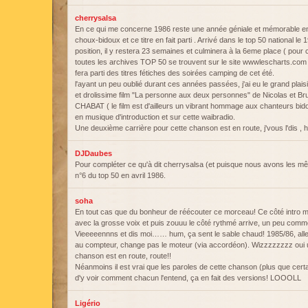
cherrysalsa
En ce qui me concerne 1986 reste une année géniale et mémorable en
choux-bidoux et ce titre en fait parti . Arrivé dans le top 50 national 
position, il y restera 23 semaines et culminera à la 6eme place ( pour
toutes les archives TOP 50 se trouvent sur le site wwwlescharts.com e
fera parti des titres fétiches des soirées camping de cet été.
l'ayant un peu oublié durant ces années passées, j'ai eu le grand plaisi
et drolissime film "La personne aux deux personnes" de Nicolas et Br
CHABAT ( le film est d'ailleurs un vibrant hommage aux chanteurs bidoïde
en musique d'introduction et sur cette waibradio.
Une deuxième carrière pour cette chanson est en route, j'vous l'dis , h
DJDaubes
Pour compléter ce qu'à dit cherrysalsa (et puisque nous avons les 
n°6 du top 50 en avril 1986.
soha
En tout cas que du bonheur de réécouter ce morceau! Ce côté intro m'a 
avec la grosse voix et puis zouuu le côté rythmé arrive, un peu comme
Vieeeeennns et dis moi…… hum, ça sent le sable chaud! 1985/86, all
au compteur, change pas le moteur (via accordéon). Wizzzzzzzz oui 
chanson est en route, route!!
Néanmoins il est vrai que les paroles de cette chanson (plus que cert
d'y voir comment chacun l'entend, ça en fait des versions! LOOOLL
Ligério