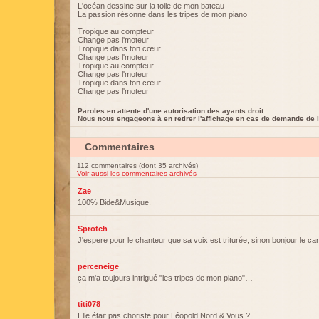
L'océan dessine sur la toile de mon bateau
La passion résonne dans les tripes de mon piano
Tropique au compteur
Change pas l'moteur
Tropique dans ton cœur
Change pas l'moteur
Tropique au compteur
Change pas l'moteur
Tropique dans ton cœur
Change pas l'moteur
Paroles en attente d'une autorisation des ayants droit.
Nous nous engageons à en retirer l'affichage en cas de demande de l
Commentaires
112 commentaires (dont 35 archivés)
Voir aussi les commentaires archivés
Zae
100% Bide&Musique.
Sprotch
J'espere pour le chanteur que sa voix est triturée, sinon bonjour le ca
perceneige
ça m'a toujours intrigué "les tripes de mon piano"…
titi078
Elle était pas choriste pour Léopold Nord & Vous ?