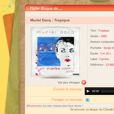
Fiche disque de ...
Muriel Dacq
- Tropique
Titre :
Tropique
Année :
1985
Auteurs compositeu
Pochette :
Serge et
Durée :
3 m 18 s
Label :
Carrère
Référence :
13 880
Voir plus d'images
Écouter le morceau
Audio
00:00
Player
Partager ce morceau
493 personnes
ont cette chanson dans leurs favoris !
Se procurer ce disque via CDandL