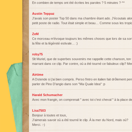
En combien de temps ont été écrites les paroles ? 5 minutes ? ^^
Austin Teppaz
J'avais son poster Top 50 dans ma chambre étant ado. J'écoutais alo
petit poste de radio. Tout était simple et beau… Comme sous les tropi
ZeM
Ce morceau m'évoque toujours les mêmes choses que lors de sa sort
la fête et la légèreté estivale… :)
roby75
Slt Muriel, que de superbes souvenirs me rappelle cette chanson, ton fr
marrant dans ce clip. Par contre, où a été tourné ce fabuleux clip? Mer
Airtime
A Ostende si j'ai bien compris. Perso l'intro en italien fait drôlement pe
parler de Pino D'angio dans son "Ma Quale Idea" :p
Harald Schumacher
Avec mon frangin, on comprenait " avec toi c'est cheval " à la plac
Lisa7503
Bonjour à toutes et tous,
J'aimerais savoir où a été tourné le clip. À la mer du Nord, mais où?
Merci. :-)