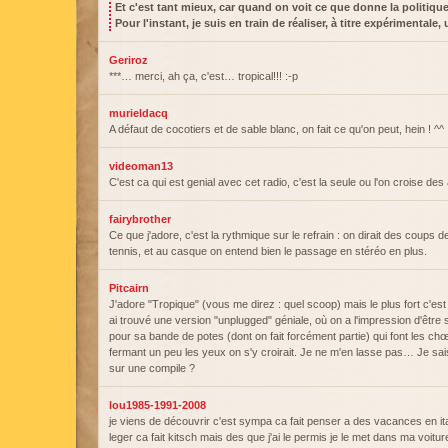
Et c'est tant mieux, car quand on voit ce que donne la politiqu
Pour l'instant, je suis en train de réaliser, à titre expérimentale,
Geriroz
***… merci, ah ça, c'est… tropical!!! :-p
murieldacq
A défaut de cocotiers et de sable blanc, on fait ce qu'on peut, hein ! ^^
videoman13
C'est ca qui est genial avec cet radio, c'est la seule ou l'on croise des a
fairybrother
Ce que j'adore, c'est la rythmique sur le refrain : on dirait des coups d
tennis, et au casque on entend bien le passage en stéréo en plus.
Pitcairn
J'adore "Tropique" (vous me direz : quel scoop) mais le plus fort c'est 
ai trouvé une version "unplugged" géniale, où on a l'impression d'êtr
pour sa bande de potes (dont on fait forcément partie) qui font les chœu
fermant un peu les yeux on s'y croirait. Je ne m'en lasse pas… Je sai
sur une compile ?
lou1985-1991-2008
je viens de découvrir c'est sympa ca fait penser a des vacances en ital
leger ca fait kitsch mais des que j'ai le permis je le met dans ma voitur