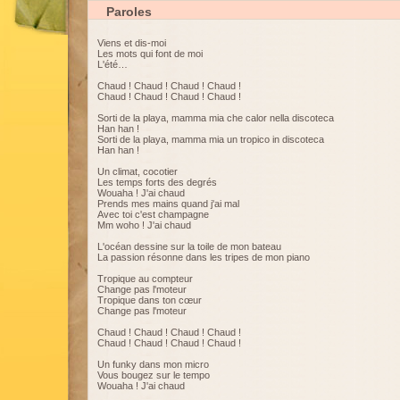
Paroles
Viens et dis-moi
Les mots qui font de moi
L'été…
Chaud ! Chaud ! Chaud ! Chaud !
Chaud ! Chaud ! Chaud ! Chaud !
Sorti de la playa, mamma mia che calor nella discoteca
Han han !
Sorti de la playa, mamma mia un tropico in discoteca
Han han !
Un climat, cocotier
Les temps forts des degrés
Wouaha ! J'ai chaud
Prends mes mains quand j'ai mal
Avec toi c'est champagne
Mm woho ! J'ai chaud
L'océan dessine sur la toile de mon bateau
La passion résonne dans les tripes de mon piano
Tropique au compteur
Change pas l'moteur
Tropique dans ton cœur
Change pas l'moteur
Chaud ! Chaud ! Chaud ! Chaud !
Chaud ! Chaud ! Chaud ! Chaud !
Un funky dans mon micro
Vous bougez sur le tempo
Wouaha ! J'ai chaud