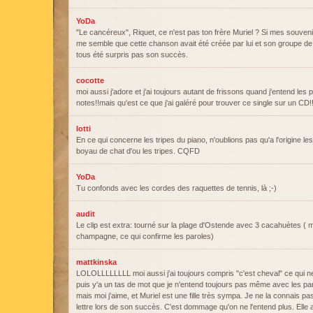
YoDa
"Le cancéreux", Riquet, ce n'est pas ton frère Muriel ? Si mes souvenir
me semble que cette chanson avait été créée par lui et son groupe d
tous été surpris pas son succès.
cocotte
moi aussi j'adore et j'ai toujours autant de frissons quand j'entend les
notes!!mais qu'est ce que j'ai galéré pour trouver ce single sur un CD!!
lotti
En ce qui concerne les tripes du piano, n'oublions pas qu'a l'origine le
boyau de chat d'ou les tripes. CQFD
YoDa
Tu confonds avec les cordes des raquettes de tennis, là ;-)
audit
Le clip est extra: tourné sur la plage d'Ostende avec 3 cacahuètes ( 
champagne, ce qui confirme les paroles)
mattkinska
LOLOLLLLLLLL moi aussi j'ai toujours compris "c'est cheval" ce qui ne 
puis y'a un tas de mot que je n'entend toujours pas même avec les 
mais moi j'aime, et Muriel est une fille très sympa. Je ne la connais pas
lettre lors de son succès. C'est dommage qu'on ne l'entend plus. Elle a 