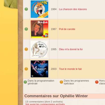
1984
La chanson des klaxons
1987
Poil de carotte
1995
Dieu m'a donné la foi
2003
Tout le monde le fait
Dans la programmation
Dans les programmes
Hors
générale
spéciaux
clas
Commentaires sur Ophélie Winter
13 commentaires (dont 2 archivés)
Voir aussi les commentaires archivés