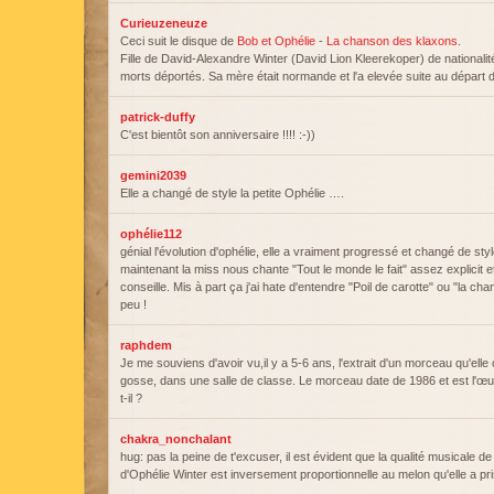
Curieuzeneuze
Ceci suit le disque de
Bob et Ophélie
-
La chanson des klaxons
.
Fille de David-Alexandre Winter (David Lion Kleerekoper) de nationalit
morts déportés. Sa mère était normande et l'a elevée suite au départ 
patrick-duffy
C'est bientôt son anniversaire !!!! :-))
gemini2039
Elle a changé de style la petite Ophélie ….
ophélie112
génial l'évolution d'ophélie, elle a vraiment progressé et changé de s
maintenant la miss nous chante "Tout le monde le fait" assez explicit et
conseille. Mis à part ça j'ai hate d'entendre "Poil de carotte" ou "la 
peu !
raphdem
Je me souviens d'avoir vu,il y a 5-6 ans, l'extrait d'un morceau qu'elle 
gosse, dans une salle de classe. Le morceau date de 1986 et est l'œ
t-il ?
chakra_nonchalant
hug: pas la peine de t'excuser, il est évident que la qualité musicale de
d'Ophélie Winter est inversement proportionnelle au melon qu'elle a p