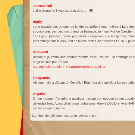
alexxschroll
J'ai le disque et il vaut la peau du c …. !!!!
bigfly
cette malade des boyaux de la tête est prête à tout : même à faire d
sponsorisés par des marchand de fromage. ben oui, Poil de Carotte, d
sans goût, platreux, genre pâte molle asseptisée que les gamins mange
personnage sur la couv est celui des boites de calendos ! si si !!! [oua
Branko88
j'ai vue aujourd'hui des photos récente d'elle ! aie aie !! la chirurgie lu
et ça ne lui a pas réussi.
http://people.premiere.fr/var/premiere/storage/ima…
jackglandu
Ah tiens, elle a débuté tôt Ophélie ! Bon, faut dire qu'elle a fait ses adie
virgulio
On se moque, n"empêche qu'elle a marqué son époque et que vocalem
défendait bien. Aujourd'hui, nous subissons Marwa LOUD et Aya NAK
héritières qu'on mérite…
Il faut être identifié pour ajouter un commentaire !