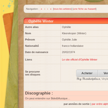
Navigation :
«
‹
›
»
[
tous les artistes
] [
une fiche au hasard
]
Ophélie Winter
Autre alias
Ophélie
Nom
Kleerekoper (Winter)
Prénom
Ophélie Julie
Nationalité
franco-hollandaise
Date de naissance
20/02/1974
Liens
Le site officiel d'Ophélie Winter
Se procurer
Acheter
Ve
ses disques
My Marketplace
, Viny
Discographie :
On peut entendre sur Bide&Musique…
par années de sortie
|
par ordre alp