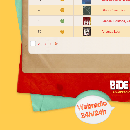
48
Silver Convention
49
Guidon, Edmond, Cl
50
Amanda Lear
1
2
3
4