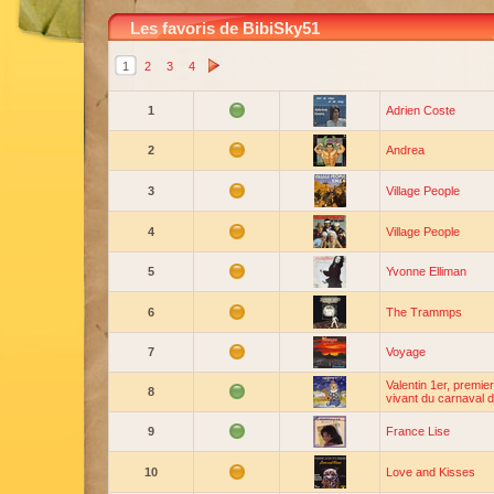
Les favoris de BibiSky51
1
2
3
4
1
Adrien Coste
2
Andrea
3
Village People
4
Village People
5
Yvonne Elliman
6
The Trammps
7
Voyage
Valentin 1er, premier
8
vivant du carnaval 
9
France Lise
10
Love and Kisses