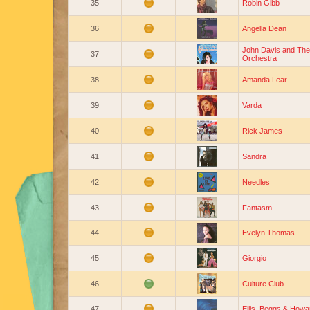
35
Robin Gibb
36
Angella Dean
John Davis and The
37
Orchestra
38
Amanda Lear
39
Varda
40
Rick James
41
Sandra
42
Needles
43
Fantasm
44
Evelyn Thomas
45
Giorgio
46
Culture Club
47
Ellis, Beggs & Howa