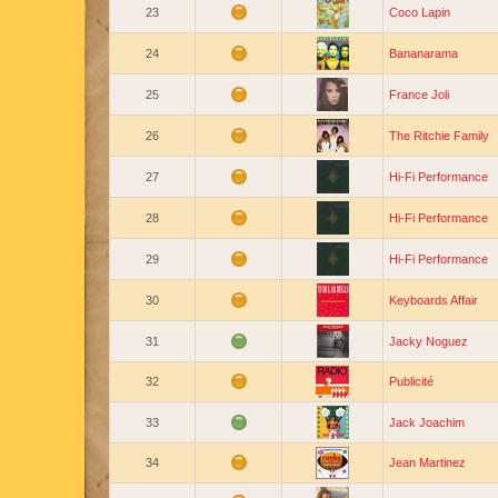
23
Coco Lapin
24
Bananarama
25
France Joli
26
The Ritchie Family
27
Hi-Fi Performance
28
Hi-Fi Performance
29
Hi-Fi Performance
30
Keyboards Affair
31
Jacky Noguez
32
Publicité
33
Jack Joachim
34
Jean Martinez