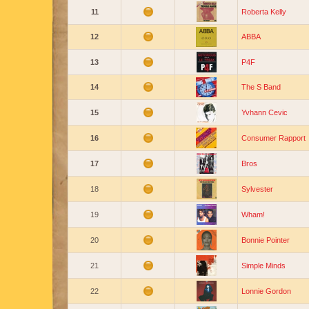
11
Roberta Kelly
12
ABBA
13
P4F
14
The S Band
15
Yvhann Cevic
16
Consumer Rapport
17
Bros
18
Sylvester
19
Wham!
20
Bonnie Pointer
21
Simple Minds
22
Lonnie Gordon