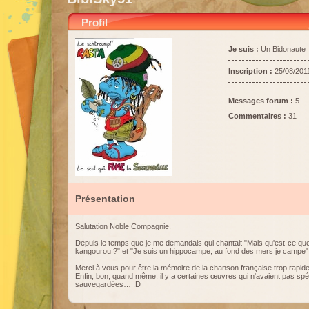
Profil
Je suis :
Un Bidonaute
Inscription :
25/08/201
Messages forum :
5
Commentaires :
31
Présentation
Salutation Noble Compagnie.
Depuis le temps que je me demandais qui chantait "Mais qu'est-ce que
kangourou ?" et "Je suis un hippocampe, au fond des mers je campe"
Merci à vous pour être la mémoire de la chanson française trop rapid
Enfin, bon, quand même, il y a certaines œuvres qui n'avaient pas spé
sauvegardées… :D