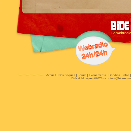
Accueil
|
Nos disques
|
Forum
|
Evénements
|
Goodies
|
Infos
Bide & Musique ©2026 -
contact@bide-et-m