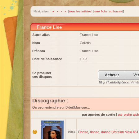
Navigation :
«
‹
›
»
[
tous les artistes
] [
une fiche au hasard
]
France Lise
Autre alias
France-Lise
Nom
Colletin
Prénom
France-Lise
Date de naissance
1953
Se procurer
Acheter
Ve
ses disques
My Marketplace
, Viny
Discographie :
On peut entendre sur Bide&Musique…
par années de sortie
|
par ordre alp
1983
Danse, danse, danse (Version Maxi 45T