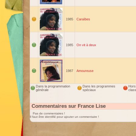
1985
Caraïbes
1985
On vit à deux
1987
Amoureuse
Dans la programmation
Dans les programmes
Hors
générale
spéciaux
clas
Commentaires sur France Lise
Pas de commentaires !
Il faut être identifié pour ajouter un commentaire !