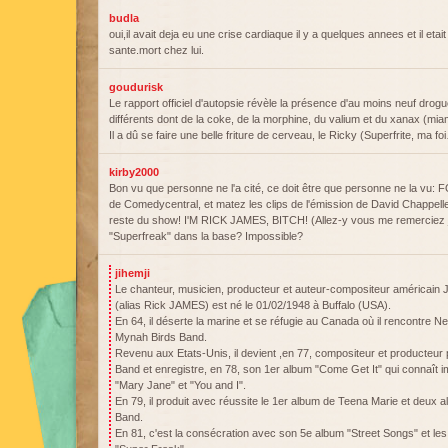
budla
oui,il avait deja eu une crise cardiaque il y a quelques annees et il eta
sante.mort chez lui.
goudurisk
Le rapport officiel d'autopsie révèle la présence d'au moins neuf dro
différents dont de la coke, de la morphine, du valium et du xanax (
Il a dû se faire une belle friture de cerveau, le Ricky (Superfrite, ma fo
kirby2000
Bon vu que personne ne l'a cité, ce doit être que personne ne la vu: 
de Comedycentral, et matez les clips de l'émission de David Chappell
reste du show! I'M RICK JAMES, BITCH! (Allez-y vous me remerciez j
"Superfreak" dans la base? Impossible?
jihemji
Le chanteur, musicien, producteur et auteur-compositeur améric
(alias Rick JAMES) est né le 01/02/1948 à Buffalo (USA).
En 64, il déserte la marine et se réfugie au Canada où il rencontre N
Mynah Birds Band.
Revenu aux Etats-Unis, il devient ,en 77, compositeur et producteur
Band et enregistre, en 78, son 1er album "Come Get It" qui connaî
"Mary Jane" et "You and I".
En 79, il produit avec réussite le 1er album de Teena Marie et deux 
Band.
En 81, c'est la consécration avec son 5e album "Street Songs" et les 