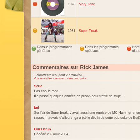
1978
Mary Jane
1981
Super Freak
Dans la programmation
Dans les programmes
Hors
générale
spéciaux
clas
Commentaires sur Rick James
9 commentaires (dont 2 archivés)
Voir aussi les commentaires archivés
Seric
Pas cool le mec…
Il a passé quelques années en prison pour traffic de stup'…
iarl
Sur l'air de Superfreak, y'avait aussi une reprise de MC Hammer et 
(assez mauvais d'ailleurs, ça a été le déclin de cette pub culte de Bud
Ours brun
Décédé le 6 aout 2004