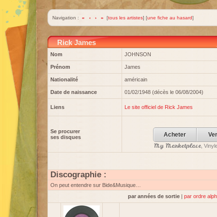
Navigation :
«
‹
›
»
[
tous les artistes
] [
une fiche au hasard
]
Rick James
Nom
JOHNSON
Prénom
James
Nationalité
américain
Date de naissance
01/02/1948 (décès le 06/08/2004)
Liens
Le site officiel de Rick James
Se procurer
Acheter
Ve
ses disques
My Marketplace
, Viny
Discographie :
On peut entendre sur Bide&Musique…
par années de sortie
|
par ordre alp