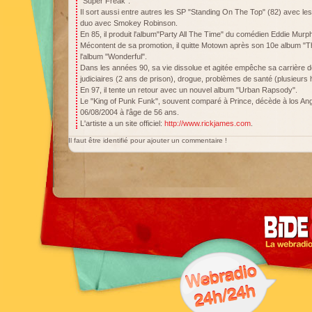
"Super Freak".
Il sort aussi entre autres les SP "Standing On The Top" (82) avec l
duo avec Smokey Robinson.
En 85, il produit l'album"Party All The Time" du comédien Eddie Murp
Mécontent de sa promotion, il quitte Motown après son 10e album "T
l'album "Wonderful".
Dans les années 90, sa vie dissolue et agitée empêche sa carrière
judiciaires (2 ans de prison), drogue, problèmes de santé (plusieurs h
En 97, il tente un retour avec un nouvel album "Urban Rapsody".
Le "King of Punk Funk", souvent comparé à Prince, décède à los Ange
06/08/2004 à l'âge de 56 ans.
L'artiste a un site officiel:
http://www.rickjames.com
.
Il faut être identifié pour ajouter un commentaire !