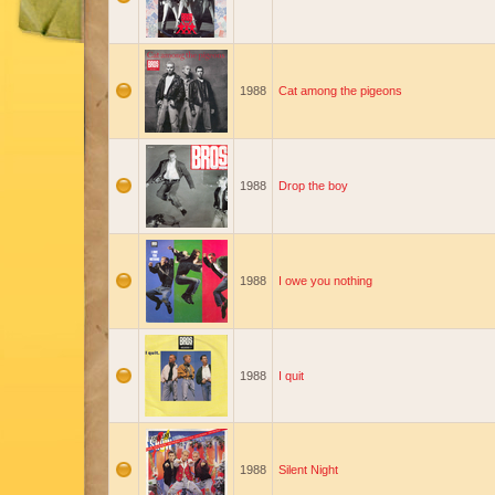
1988
Cat among the pigeons
1988
Drop the boy
1988
I owe you nothing
1988
I quit
1988
Silent Night