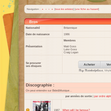
Navigation :
«
‹
›
»
[
tous les artistes
] [
une fiche au hasard
]
Bros
Nationalité
Britannique
Date de naissance
1986
Membres
Présentation
Matt Goss
Luke Goss
Craig Logan
Se procurer
Acheter
Ve
ses disques
My Marketplace
, Viny
Discographie :
On peut entendre sur Bide&Musique…
par années de sortie
|
par ordre alp
1987
When will I be famous?