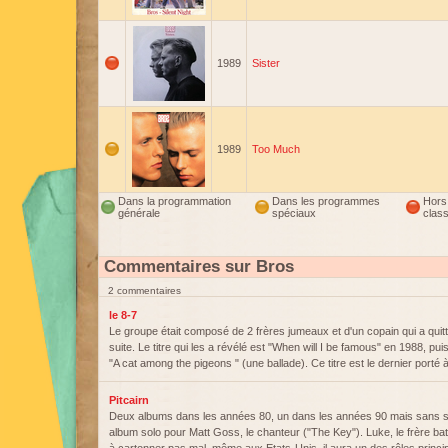
1989
Sister
1989
Too Much
Dans la programmation
Dans les programmes
Hors
générale
spéciaux
clas
Commentaires sur Bros
2 commentaires
le 8-7
Le groupe était composé de 2 frères jumeaux et d'un copain qui a quitt
suite. Le titre qui les a révélé est "When will I be famous" en 1988, puis
"A cat among the pigeons " (une ballade). Ce titre est le dernier port
Pitcairn
Deux albums dans les années 80, un dans les années 90 mais sans s
album solo pour Matt Goss, le chanteur ("The Key"). Luke, le frère b