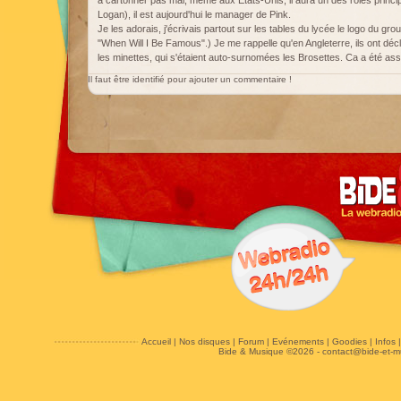
à cartonner pas mal, même aux Etats-Unis, il aura un des rôles princ
Logan), il est aujourd'hui le manager de Pink.
Je les adorais, j'écrivais partout sur les tables du lycée le logo du gro
"When Will I Be Famous".) Je me rappelle qu'en Angleterre, ils ont d
les minettes, qui s'étaient auto-surnomées les Brosettes. Ca a été a
Il faut être identifié pour ajouter un commentaire !
Accueil
|
Nos disques
|
Forum
|
Evénements
|
Goodies
|
Infos
Bide & Musique ©2026 -
contact@bide-et-m