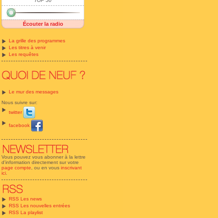
TOP 50
Écouter la radio
La grille des programmes
Les titres à venir
Les requêtes
Le mur des messages
Nous suivre sur:
twitter
facebook
Vous pouvez vous abonner à la lettre
d'information directement sur votre
page compte
, ou en vous
inscrivant
ici
.
RSS Les news
RSS Les nouvelles entrées
RSS La playlist