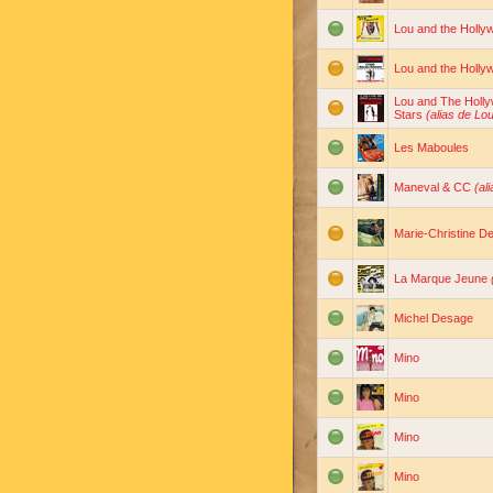
Lou and the Holl
Lou and the Holl
Lou and The Holly
Stars
(alias de L
Les Maboules
Maneval & CC
(al
Marie-Christine D
La Marque Jeune
Michel Desage
Mino
Mino
Mino
Mino