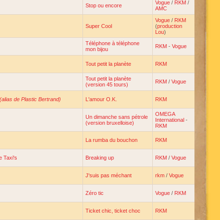
Vogue
/
RKM
/
Stop ou encore
AMC
Vogue
/
RKM
Super Cool
(
production
Lou
)
Téléphone à téléphone
RKM
-
Vogue
mon bijou
Tout petit la planète
RKM
Tout petit la planète
RKM
/
Vogue
(version 45 tours)
(alias de Plastic Bertrand)
L'amour O.K.
RKM
OMEGA
Un dimanche sans pétrole
International
-
(version bruxelloise)
RKM
La rumba du bouchon
RKM
 Taxi's
Breaking up
RKM
/
Vogue
J'suis pas méchant
rkm
/
Vogue
Zéro tic
Vogue
/
RKM
Ticket chic, ticket choc
RKM