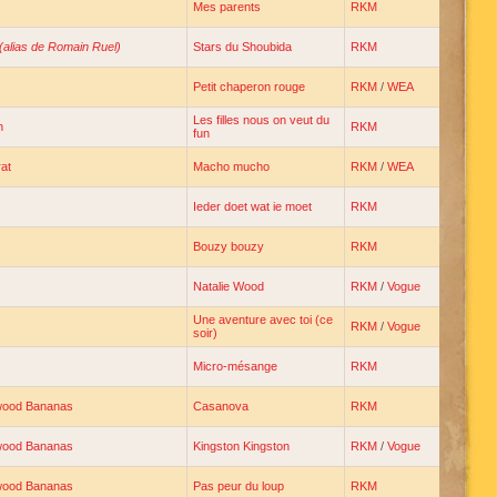
Mes parents
RKM
(alias de Romain Ruel)
Stars du Shoubida
RKM
Petit chaperon rouge
RKM
/
WEA
Les filles nous on veut du
h
RKM
fun
at
Macho mucho
RKM
/
WEA
Ieder doet wat ie moet
RKM
Bouzy bouzy
RKM
Natalie Wood
RKM
/
Vogue
Une aventure avec toi (ce
RKM
/
Vogue
soir)
Micro-mésange
RKM
ywood Bananas
Casanova
RKM
ywood Bananas
Kingston Kingston
RKM
/
Vogue
ywood Bananas
Pas peur du loup
RKM