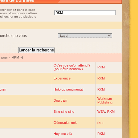
base de données
:
 recherchez dans la case
aces. Vous pouvez utiliser
rechercher un ou plusieurs
cherche que vous
7 pour « RKM »)
Qu'est-ce qu'on attend ?
RKM
(pour être heureux)
Experience
RKM
uten
Hold-up sentimental
RKM
Workman
Dog train
Publishing
Sing sing sing
WEA
/
RKM
Génération colo
rkm
Hey, me v'là
RKM