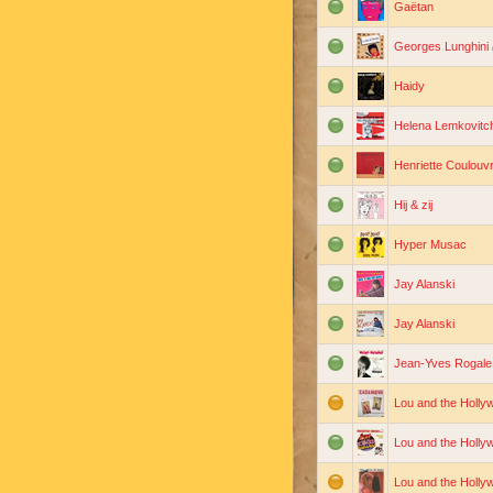
Gaëtan
Georges Lunghini
Haidy
Helena Lemkovitc
Henriette Coulouvr
Hij & zij
Hyper Musac
Jay Alanski
Jay Alanski
Jean-Yves Rogale
Lou and the Holl
Lou and the Holl
Lou and the Holl