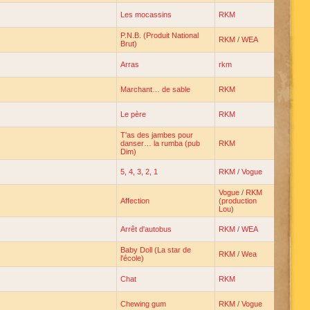
Les mocassins
RKM
P.N.B. (Produit National
RKM
/
WEA
Brut)
Arras
rkm
Marchant… de sable
RKM
Le père
RKM
T'as des jambes pour
danser… la rumba (pub
RKM
Dim)
5, 4, 3, 2, 1
RKM
/
Vogue
Vogue
/
RKM
Affection
(
production
Lou
)
Arrêt d'autobus
RKM
/
WEA
Baby Doll (La star de
RKM
/
Wea
l'école)
Chat
RKM
Chewing gum
RKM ‎
/
Vogue