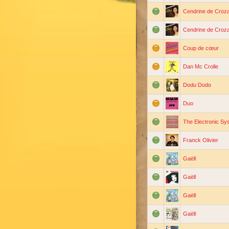
Cendrine de Croz
Cendrine de Croz
Coup de cœur
Dan Mc Crolle
Dodu Dodo
Duo
The Electronic Sy
Franck Olivier
Gaëll
Gaëll
Gaëll
Gaëll