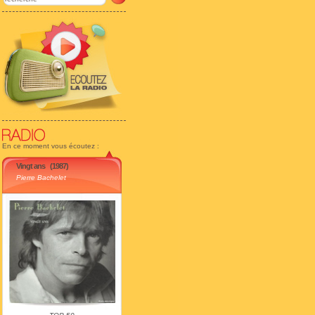
En ce moment vous écoutez :
Vingt ans
(1987)
Pierre Bachelet