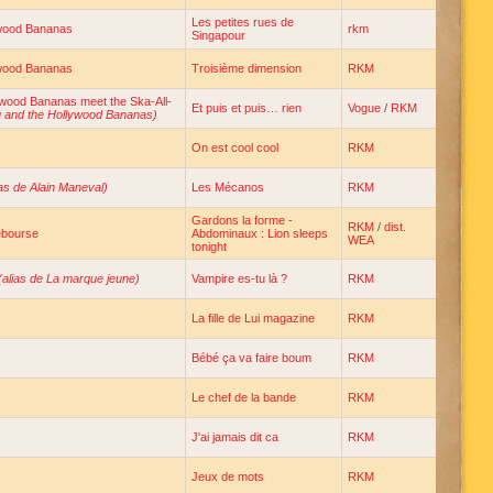
Les petites rues de
ywood Bananas
rkm
Singapour
ywood Bananas
Troisième dimension
RKM
wood Bananas meet the Ska-All-
Et puis et puis… rien
Vogue
/
RKM
ou and the Hollywood Bananas)
On est cool cool
RKM
ias de Alain Maneval)
Les Mécanos
RKM
Gardons la forme -
RKM
/
dist.
ebourse
Abdominaux : Lion sleeps
WEA
tonight
(alias de La marque jeune)
Vampire es-tu là ?
RKM
La fille de Lui magazine
RKM
Bébé ça va faire boum
RKM
Le chef de la bande
RKM
J'ai jamais dit ca
RKM
Jeux de mots
RKM