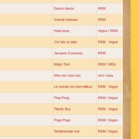
Dance dance
RKM
Gueule d'amour
RKM
Hula hoop
Vogue
/
RKM
J'te fais un plan
RKM
-
Vogue
Jacques Cousteau
RKM
Major Tom
RKM
/
WEA
Mon nez mon nez
rkm
/
wea
Le monde est merveilleux
RKM
-
Vogue
Ping Pong
RKM
/
Vogue
Plastic Boy
RKM
-
Vogue
Pogo Pogo
RKM
/
Vogue
Sentimentale moi
RKM
/
Vogue