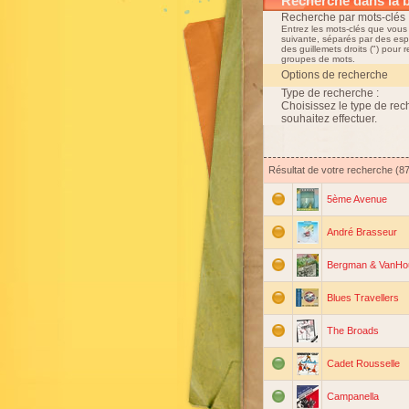
Recherche dans la 
Recherche par mots-clés 
Entrez les mots-clés que vous
suivante, séparés par des esp
des guillemets droits (") pour 
groupes de mots.
Options de recherche
Type de recherche :
Choisissez le type de re
souhaitez effectuer.
Résultat de votre recherche (8
5ème Avenue
André Brasseur
Bergman & VanHo
Blues Travellers
The Broads
Cadet Rousselle
Campanella