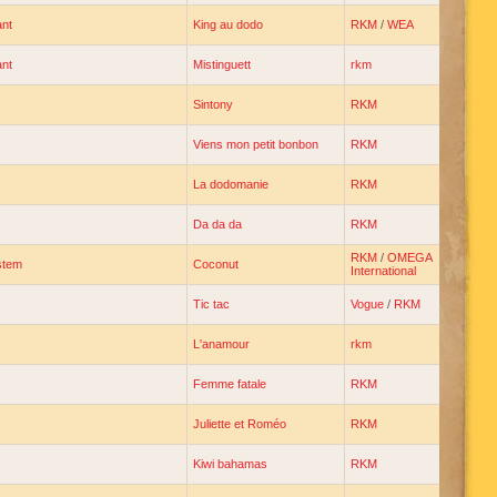
ant
King au dodo
RKM
/
WEA
ant
Mistinguett
rkm
Sintony
RKM
Viens mon petit bonbon
RKM
La dodomanie
RKM
Da da da
RKM
RKM
/
OMEGA
stem
Coconut
International
Tic tac
Vogue
/
RKM
L'anamour
rkm
Femme fatale
RKM
Juliette et Roméo
RKM
Kiwi bahamas
RKM