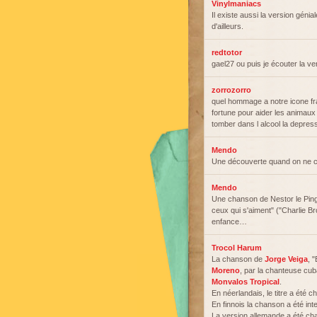
Vinylmaniacs
Il existe aussi la version géni
d'ailleurs.
redtotor
gael27 ou puis je écouter la v
zorrozorro
quel hommage a notre icone fr
fortune pour aider les animaux 
tomber dans l alcool la depress
Mendo
Une découverte quand on ne co
Mendo
Une chanson de Nestor le Pingo
ceux qui s'aiment" ("Charlie
enfance…
Trocol Harum
La chanson de
Jorge Veiga
, 
Moreno
, par la chanteuse cu
Monvalos Tropical
.
En néerlandais, le titre a été 
En finnois la chanson a été in
La version allemande a été ch