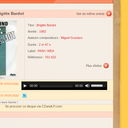
igitte Bardot
Voir du même artiste
Titre :
Brigitte Bardot
Année :
1982
Auteurs compositeurs :
Miguel Gustavo
Durée :
2 m 47 s
Label :
RKM
/
WEA
Référence :
761 622
Plus d'infos
 le morceau
Audio
Use
00:00
00:00
Player
Up/Down
Arrow
keys
 ce morceau
to
increase
 leurs favoris !
or
Se procurer ce disque via CDandLP.com:
decrease
volume.