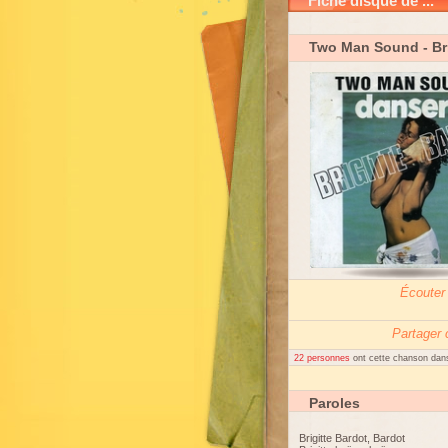
Fiche disque de ...
Two Man Sound
- Br
Écouter
Partager
22 personnes
ont cette chanson dans
Paroles
Brigitte Bardot, Bardot