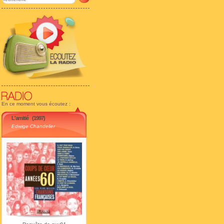
En ce moment vous écoutez :
L'amitié
(1997)
Edwige Chandelier