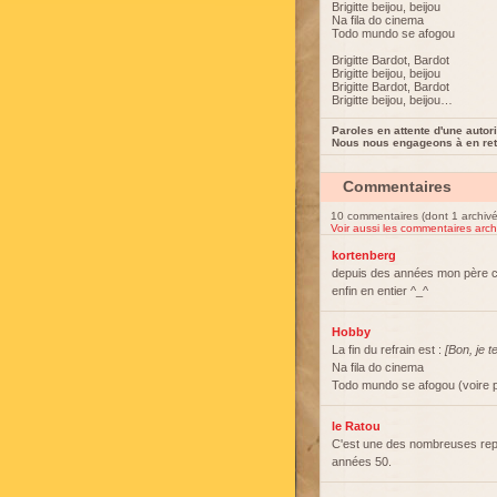
Brigitte beijou, beijou
Na fila do cinema
Todo mundo se afogou
Brigitte Bardot, Bardot
Brigitte beijou, beijou
Brigitte Bardot, Bardot
Brigitte beijou, beijou…
Paroles en attente d'une autori
Nous nous engageons à en reti
Commentaires
10 commentaires (dont 1 archivé
Voir aussi les commentaires arch
kortenberg
depuis des années mon père ch
enfin en entier ^_^
Hobby
La fin du refrain est :
[Bon, je t
Na fila do cinema
Todo mundo se afogou (voire 
le Ratou
C'est une des nombreuses repris
années 50.