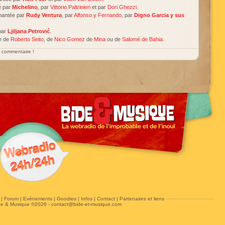
té par
Michelino
, par
Vittorio Paltrinieri
et par
Dori Ghezzi
.
chantée par
Rudy Ventura
, par
Alfonso y Fernando
, par
Digno Garcia y sus
par
Ljiljana Petrović
.
le de
Roberto Seito
, de
Nico Gomez
de
Mina
ou de
Salomé de Bahia
.
un commentaire !
|
Forum
|
Evénements
|
Goodies
|
Infos
|
Contact
|
Partenaires et liens
de & Musique ©2026 -
contact@bide-et-musique.com