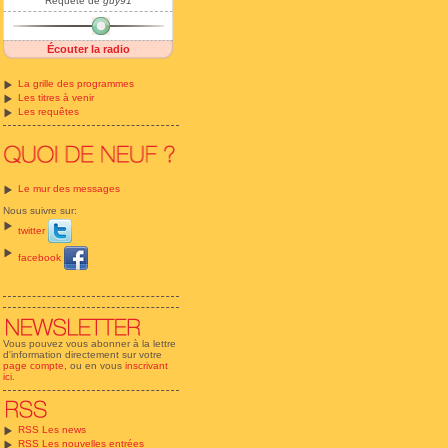
Requête de
guy91
Écouter la radio
La grille des programmes
Les titres à venir
Les requêtes
Le mur des messages
Nous suivre sur:
twitter
facebook
Vous pouvez vous abonner à la lettre
d'information directement sur votre
page compte
, ou en vous
inscrivant
ici
.
RSS Les news
RSS Les nouvelles entrées