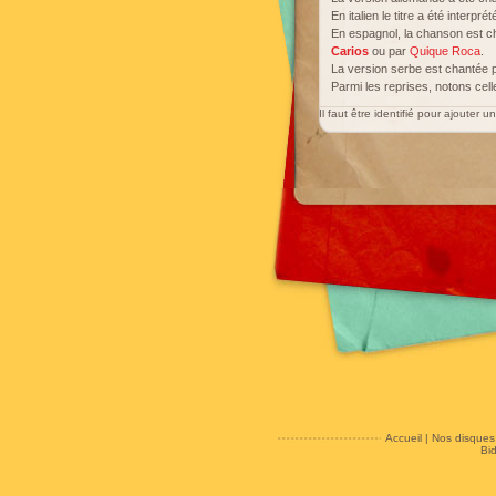
En italien le titre a été interpré
En espagnol, la chanson est 
Carios
ou par
Quique Roca
.
La version serbe est chantée 
Parmi les reprises, notons cel
Il faut être identifié pour ajouter 
Accueil
|
Nos disques
Bi