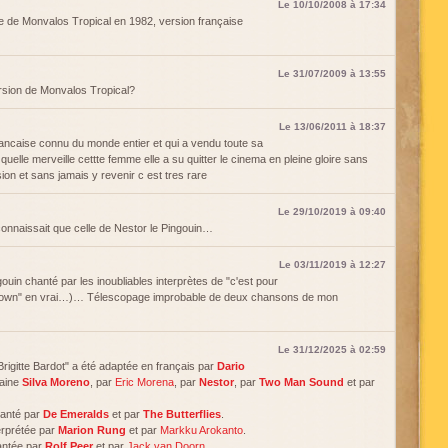
Le 10/10/2008 à 17:34
ale de Monvalos Tropical en 1982, version française
Le 31/07/2009 à 13:55
ersion de Monvalos Tropical?
Le 13/06/2011 à 18:37
ancaise connu du monde entier et qui a vendu toute sa
quelle merveille cettte femme elle a su quitter le cinema en pleine gloire sans
ion et sans jamais y revenir c est tres rare
Le 29/10/2019 à 09:40
nnaissait que celle de Nestor le Pingouin…
Le 03/11/2019 à 12:27
uin chanté par les inoubliables interprètes de "c'est pour
 Brown" en vrai…)… Télescopage improbable de deux chansons de mon
Le 31/12/2025 à 02:59
"Brigitte Bardot" a été adaptée en français par
Dario
baine
Silva Moreno
, par
Eric Morena
, par
Nestor
, par
Two Man Sound
et par
chanté par
De Emeralds
et par
The Butterflies
.
terprétée par
Marion Rung
et par
Markku Arokanto
.
antée par
Rolf Peer
et par
Jack van Doorn
.