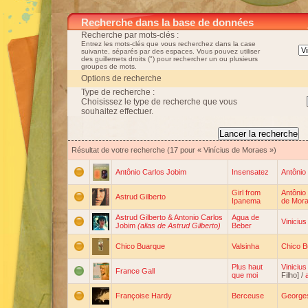
Recherche dans la base de données
Recherche par mots-clés :
Entrez les mots-clés que vous recherchez dans la case
suivante, séparés par des espaces. Vous pouvez utiliser
des guillemets droits (") pour rechercher un ou plusieurs
groupes de mots.
Options de recherche
Type de recherche :
Choisissez le type de recherche que vous
souhaitez effectuer.
Résultat de votre recherche (17 pour « Vinícius de Moraes »)
Antônio Carlos Jobim
Insensatez
Antônio
Girl from
Antônio
Astrud Gilberto
Ipanema
de Mor
Astrud Gilberto & Antonio Carlos
Agua de
Viniciu
Jobim
(alias de Astrud Gilberto)
Beber
Chico Buarque
Valsinha
Chico B
Plus haut
Viniciu
France Gall
que moi
Filho] /
Françoise Hardy
Berceuse
George