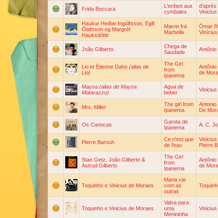
L'enfant aux
d'après
Frida Boccara
cymbales
Viniciu
Haukur Heiðar Ingólfsson, Egill
Mærin frá
Ómar R
Ólafsson og Margrét
Marbella
Viníciu
Hauksdóttir
Chega de
João Gilberto
Antônio
Saudade
The Girl
Lio et Étienne Daho
(alias de
Antônio
from
Lio)
de Mor
Ipanema
Maysa
(alias de Maysa
Agua de
Viniciu
Matarazzo)
beber
The girl from
Antonio
Mrs. Miller
Ipanema
De Mor
Garota de
Os Cariocas
A. C. J
Ipanema
Ce n'est que
Viniciu
Pierre Barouh
de l'eau
Pierre 
The Girl
Stan Getz, João Gilberto &
Antônio
from
Astrud Gilberto
de Mor
Ipanema
Maria vai
Toquinho e Vinicius de Moraes
com as
Toquinh
outras
Valsa para
Toquinho e Vinicius de Moraes
uma
Viniciu
Menininha