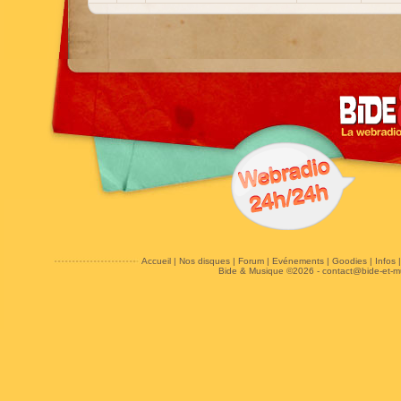
Accueil
|
Nos disques
|
Forum
|
Evénements
|
Goodies
|
Infos
Bide & Musique ©2026 -
contact@bide-et-m