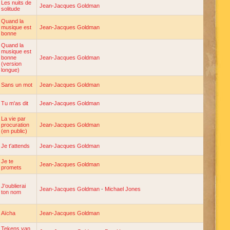
Les nuits de
Jean-Jacques Goldman
solitude
Quand la
musique est
Jean-Jacques Goldman
bonne
Quand la
musique est
bonne
Jean-Jacques Goldman
(version
longue)
Sans un mot
Jean-Jacques Goldman
Tu m'as dit
Jean-Jacques Goldman
La vie par
procuration
Jean-Jacques Goldman
(en public)
Je t'attends
Jean-Jacques Goldman
Je te
Jean-Jacques Goldman
promets
J'oublierai
Jean-Jacques Goldman
-
Michael Jones
ton nom
Aïcha
Jean-Jacques Goldman
Tekens van