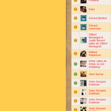
Frederik
Gary
Gérard Berliner
Gérard
Lenorman
Gilbert
Montagné &
Judith Bérard
(alias de Gilbert
Montagné)
Helena
Paparizou
Ishtar
(alias de
Ishtar, la voix
d'Alabina)
Jane Surrey
Jean-Jacques
Goldman
Jean-Jacques
Goldman
Jean-Jacques
Goldman
Jean-Jacques