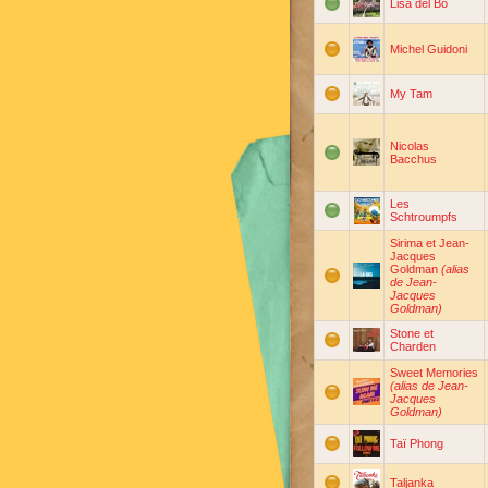
Lisa del Bo
Michel Guidoni
My Tam
Nicolas
Bacchus
Les
Schtroumpfs
Sirima et Jean-
Jacques
Goldman
(alias
de Jean-
Jacques
Goldman)
Stone et
Charden
Sweet Memories
(alias de Jean-
Jacques
Goldman)
Taï Phong
Taljanka