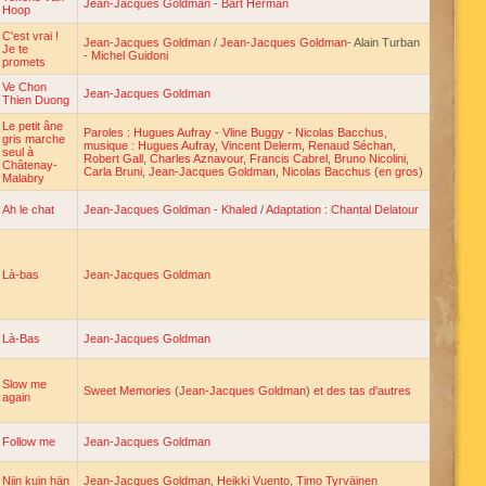
Jean-Jacques Goldman
-
Bart Herman
Hoop
C'est vrai !
Jean-Jacques Goldman
/
Jean-Jacques Goldman
- Alain Turban
Je te
-
Michel Guidoni
promets
Ve Chon
Jean-Jacques Goldman
Thien Duong
Le petit âne
Paroles : Hugues Aufray
-
Vline Buggy
-
Nicolas Bacchus
,
gris marche
musique : Hugues Aufray
,
Vincent Delerm
,
Renaud Séchan
,
seul à
Robert Gall
,
Charles Aznavour
,
Francis Cabrel
,
Bruno Nicolini
,
Châtenay-
Carla Bruni
,
Jean-Jacques Goldman
,
Nicolas Bacchus
(
en gros
)
Malabry
Ah le chat
Jean-Jacques Goldman
-
Khaled
/
Adaptation : Chantal Delatour
Là-bas
Jean-Jacques Goldman
Là-Bas
Jean-Jacques Goldman
Slow me
Sweet Memories
(
Jean-Jacques Goldman
)
et des tas d'autres
again
Follow me
Jean-Jacques Goldman
Niin kuin hän
Jean-Jacques Goldman
,
Heikki Vuento
,
Timo Tyrväinen