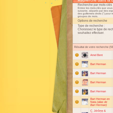
Recherche dans la 
Recherche par mots-clés 
Entrez les mots-clés que vous
suivante, séparés par des esp
des guillemets droits (") pour 
groupes de mots.
Options de recherche
Type de recherche :
Choisissez le type de re
souhaitez effectuer.
Résultat de votre recherche (
Amel Bent
Bart Herman
Bart Herman
Bart Herman
Bart Herman
Bart Herman en
Nata
(alias de
Bart Herman)
C. Jérôme &