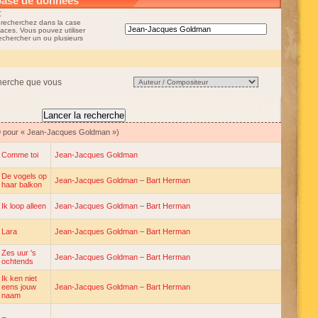
base de données
:
 recherchez dans la case
aces. Vous pouvez utiliser
rechercher un ou plusieurs
cherche que vous
59 pour « Jean-Jacques Goldman »)
Comme toi
Jean-Jacques Goldman
De vogels op
Jean-Jacques Goldman
–
Bart Herman
haar balkon
Ik loop alleen
Jean-Jacques Goldman
–
Bart Herman
Lara
Jean-Jacques Goldman
–
Bart Herman
Zes uur 's
Jean-Jacques Goldman
–
Bart Herman
ochtends
Ik ken niet
eens jouw
Jean-Jacques Goldman
–
Bart Herman
naam