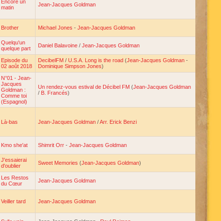
Encore un
Jean-Jacques Goldman
matin
Brother
Michael Jones
-
Jean-Jacques Goldman
Quelqu'un
Daniel Balavoine
/
Jean-Jacques Goldman
quelque part
Episode du
DecibelFM
/
U.S.A. Long is the road
(
Jean-Jacques Goldman
-
02 août 2018
Dominique Simpson Jones
)
N°01 - Jean-
Jacques
Un rendez-vous estival de Décibel FM
(
Jean-Jacques Goldman
Goldman :
/
B. Francés
)
Comme toi
(Espagnol)
Là-bas
Jean-Jacques Goldman
/
Arr. Erick Benzi
Kmo she'at
Shimrit Orr
-
Jean-Jacques Goldman
J'essaierai
Sweet Memories
(
Jean-Jacques Goldman
)
d'oublier
Les Restos
Jean-Jacques Goldman
du Cœur
Veiller tard
Jean-Jacques Goldman