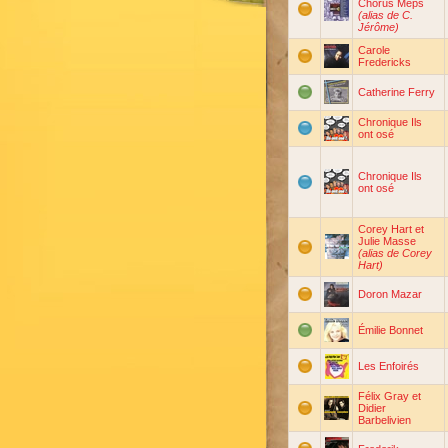
Chorus Meps
(alias de C.
Jérôme)
Carole
Fredericks
Catherine Ferry
Chronique Ils
ont osé
Chronique Ils
ont osé
Corey Hart et
Julie Masse
(alias de Corey
Hart)
Doron Mazar
Émilie Bonnet
Les Enfoirés
Félix Gray et
Didier
Barbelivien