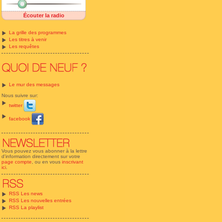
Écouter la radio
La grille des programmes
Les titres à venir
Les requêtes
Le mur des messages
Nous suivre sur:
twitter
facebook
Vous pouvez vous abonner à la lettre
d'information directement sur votre
page compte
, ou en vous
inscrivant
ici
.
RSS Les news
RSS Les nouvelles entrées
RSS La playlist