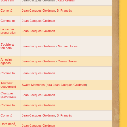
Sulle vain
Jean-Jacques Goldman ,
Raul Reiman
Como tù
Jean-Jacques Goldman
,
B. Francés
Comme toi
Jean-Jacques Goldman
La vie par
Jean-Jacques Goldman
procuration
J'oublierai
Jean-Jacques Goldman
-
Michael Jones
ton nom
An esim'
Jean-Jacques Goldman
-
Yannis Doxas
agapas
Comme toi
Jean-Jacques Goldman
Tout tout
Sweet Memories
(
aka Jean-Jacques Goldman
)
doucement
C'est pas
Jean-Jacques Goldman
grave papa
Comme toi
Jean-Jacques Goldman
Como tù
Jean-Jacques Goldman
,
B. Francés
Dors bébé,
Jean-Jacques Goldman