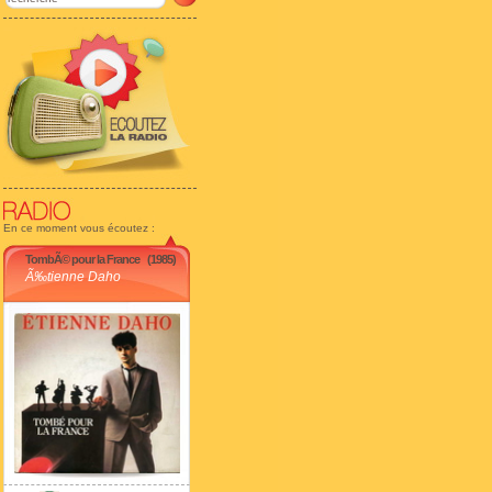
En ce moment vous écoutez :
TombÃ© pour la France
(1985)
Ã‰tienne Daho