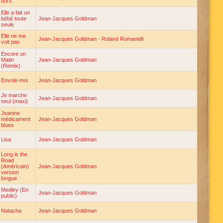
dors
Elle a fait un
bébé toute
Jean-Jacques Goldman
seule
Elle ne me
Jean-Jacques Goldman
-
Roland Romanelli
voit pas
Encore un
Matin
Jean-Jacques Goldman
(Remix)
Envole-moi
Jean-Jacques Goldman
Je marche
Jean-Jacques Goldman
seul (maxi)
Jeanine
médicament
Jean-Jacques Goldman
blues
Lisa
Jean-Jacques Goldman
Long is the
Road
(Américain)
Jean-Jacques Goldman
version
longue
Medley (En
Jean-Jacques Goldman
public)
Natacha
Jean-Jacques Goldman