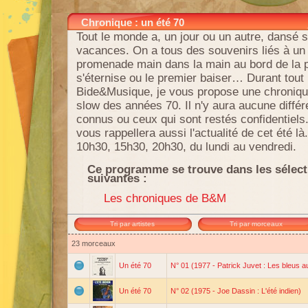
Chronique : un été 70
Tout le monde a, un jour ou un autre, dansé 
vacances. On a tous des souvenirs liés à un 
promenade main dans la main au bord de la p
s'éternise ou le premier baiser… Durant tout 
Bide&Musique, je vous propose une chronique
slow des années 70. Il n'y aura aucune différe
connus ou ceux qui sont restés confidentiels
vous rappellera aussi l'actualité de cet été là.
10h30, 15h30, 20h30, du lundi au vendredi.
Ce programme se trouve dans les sélect
suivantes :
Les chroniques de B&M
Tri par artistes
Tri par morceaux
23 morceaux
Un été 70
N° 01 (1977 - Patrick Juvet : Les bleus 
Un été 70
N° 02 (1975 - Joe Dassin : L'été indien)