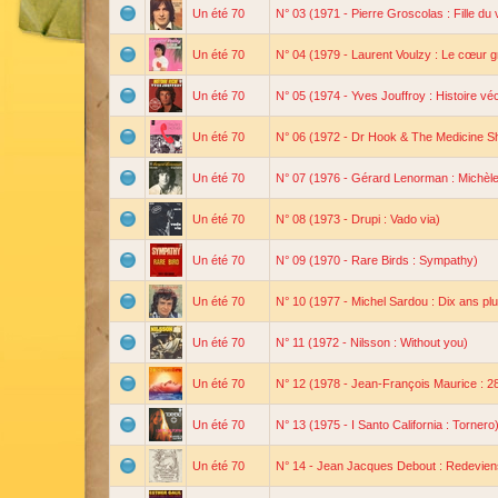
Un été 70
N° 03 (1971 - Pierre Groscolas : Fille du 
Un été 70
N° 04 (1979 - Laurent Voulzy : Le cœur g
Un été 70
N° 05 (1974 - Yves Jouffroy : Histoire vé
Un été 70
N° 06 (1972 - Dr Hook & The Medicine Sh
Un été 70
N° 07 (1976 - Gérard Lenorman : Michèle
Un été 70
N° 08 (1973 - Drupi : Vado via)
Un été 70
N° 09 (1970 - Rare Birds : Sympathy)
Un été 70
N° 10 (1977 - Michel Sardou : Dix ans plu
Un été 70
N° 11 (1972 - Nilsson : Without you)
Un été 70
N° 12 (1978 - Jean-François Maurice : 28
Un été 70
N° 13 (1975 - I Santo California : Tornero
Un été 70
N° 14 - Jean Jacques Debout : Redeviens