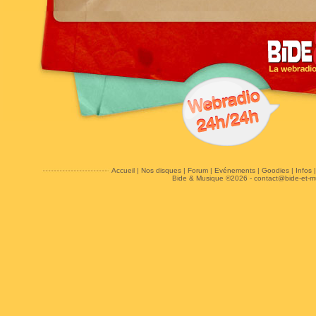
Accueil
|
Nos disques
|
Forum
|
Evénements
|
Goodies
|
Infos
Bide & Musique ©2026 -
contact@bide-et-m