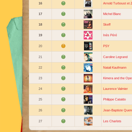
16
Arnold Turboust et
17
Michel Blanc
18
Skeff
19
Inès Péré
20
PSY
21
Caroline Legrand
22
Natali Kaufmann
23
Kimera and the Ope
24
Laurence Valmier
25
Philippe Cataldo
26
Jean-Baptiste Quen
27
Les Charlots