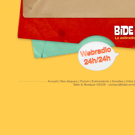
Accueil
|
Nos disques
|
Forum
|
Evénements
|
Goodies
|
Infos
Bide & Musique ©2026 -
contact@bide-et-m