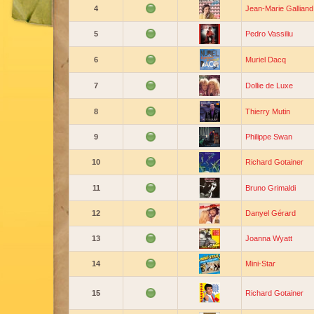
4
Jean-Marie Galliand
5
Pedro Vassiliu
6
Muriel Dacq
7
Dollie de Luxe
8
Thierry Mutin
9
Philippe Swan
10
Richard Gotainer
11
Bruno Grimaldi
12
Danyel Gérard
13
Joanna Wyatt
14
Mini-Star
15
Richard Gotainer