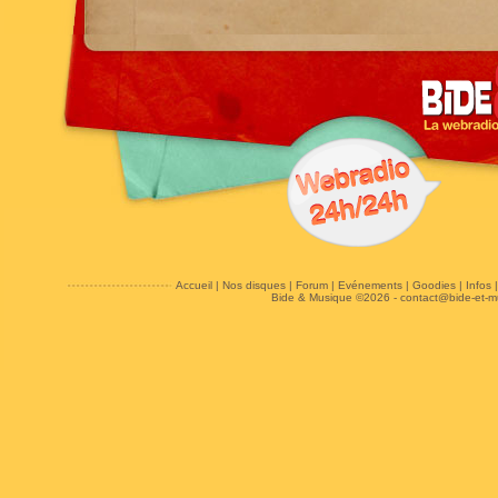
Accueil
|
Nos disques
|
Forum
|
Evénements
|
Goodies
|
Infos
Bide & Musique ©2026 -
contact@bide-et-m