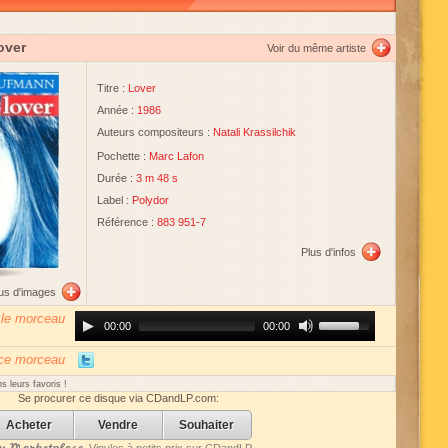
over
Voir du même artiste
Titre :
Lover
Année :
1986
Auteurs compositeurs :
Natali Krassilchik
Pochette :
Marc Lafon
Durée :
3 m 48 s
Label :
Polydor
Référence :
883 951-7
Plus d'infos
lus d'images
 le morceau
Audio
Use
00:00
00:00
Player
Up/Down
Arrow
keys
 ce morceau
to
increase
s leurs favoris !
or
Se procurer ce disque via CDandLP.com:
decrease
volume.
Acheter
Vendre
Souhaiter