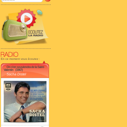
En ce moment vous écoutez :
On s'en souviendra de la Saint-
Valentin
(1967)
Sacha Distel