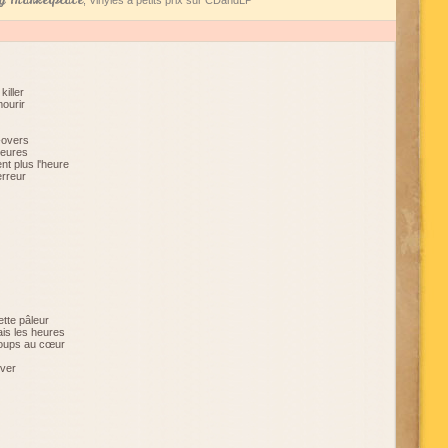
 Marketplace
, Vinyles à petits prix sur CDandLP
killer
mourir
-overs
leures
nt plus l'heure
erreur
ette pâleur
is les heures
oups au cœur
over