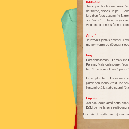
paul0212
Je risque de choquer, mais j'a
de soirée, disons un peu… coqu
lors d'un faux casting (le Narc
sur "lover". Eh bien, croyez moi
vingtaine d'années à enfin ide
Arnulf
Je n'avais jamais entendu cet
me permettre de découvrir ces
hug
Personnellement : La voix me fa
Farmer. Mais qu'importe, j'ad
titre "Exactement rose" pour C
Un an plus tard : Il y a quand
j'aime beaucoup, c'est une bel
l'entendre à la radio quand j'éta
Ligério
J'ai beaucoup aimé cette chan
B&M de me la faire redécouvrir
Il faut être identifié pour ajouter 