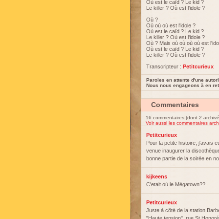
Où est le caïd ? Le kid ?
Le killer ? Où est l'idole ?
Où ?
Où où où est l'idole ?
Où est le caïd ? Le kid ?
Le killer ? Où est l'idole ?
Où ? Mais où où où où est l'ido
Où est le caïd ? Le kid ?
Le killer ? Où est l'idole ?
Transcripteur :
Petitcurieux
Paroles en attente d'une autori
Nous nous engageons à en reti
Commentaires
16 commentaires (dont 2 archivé
Voir aussi les commentaires arch
Petitcurieux
Pour la petite histoire, j'avais 
venue inaugurer la discothèque 
bonne partie de la soirée en no
kijkeens
C'etait où le Mégatown??
Petitcurieux
Juste à côté de la station Barb
"Haute tension", rue St Honoré.