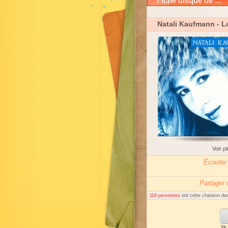
Fiche disque de ...
Natali Kaufmann
- L
Voir p
Écouter
Partager
116 personnes
ont cette chanson dan