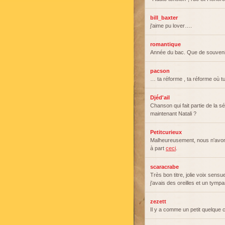
bill_baxter
j'aime pu lover….
romantique
Année du bac. Que de souvenir
pacson
… ta réforme , ta réforme où tu
Djéd'ail
Chanson qui fait partie de la sé
maintenant Natali ?
Petitcurieux
Malheureusement, nous n'avons
à part
ceci
.
scaracrabe
Très bon titre, jolie voix sens
j'avais des oreilles et un tympa
zezett
Il y a comme un petit quelque