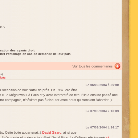
le ?
sation des ayants droit.
rer l'affichage en cas de demande de leur part.
Voir tous les commentaires
s)
ivés
Le 05/09/2004 à 20:09
eu l'occasion de voir Natali de près. En 1987, elle était
« Le Mégatown » à Paris et y avait interprété ce titre. Elle a ensuite passé une
tre compagnie, n'hésitant pas à discuter avec ceux qui venaient l'aborder :)
Le 07/09/2004 à 16:03
Le 07/09/2004 à 16:17
ès. Cette boite appartenait à
David Girard
, ainsi que
 Il n'en reste plus rien aujourd'hui. David Girard a d'ailleurs été évoqué
ici
.