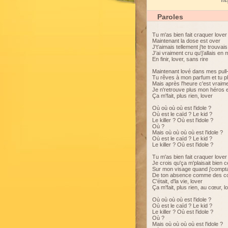
My
Paroles
Tu m'as bien fait craquer lover
Maintenant la dose est over
J't'aimais tellement j'te trouvais 
J'ai vraiment cru qu'j'allais en 
En finir, lover, sans rire
Maintenant lové dans mes pull
Tu rêves à mon parfum et tu p
Mais après l'heure c'est vraime
Je n'retrouve plus mon héros 
Ça m'fait, plus rien, lover
Où où où où est l'idole ?
Où est le caïd ? Le kid ?
Le killer ? Où est l'idole ?
Où ?
Mais où où où où est l'idole ?
Où est le caïd ? Le kid ?
Le killer ? Où est l'idole ?
Tu m'as bien fait craquer lover
Je crois qu'ça m'plaisait bien c
Sur mon visage quand j'compta
De ton absence comme des c
C'était, d'la vie, lover
Ça m'fait, plus rien, au cœur, l
Où où où où est l'idole ?
Où est le caïd ? Le kid ?
Le killer ? Où est l'idole ?
Où ?
Mais où où où où est l'idole ?