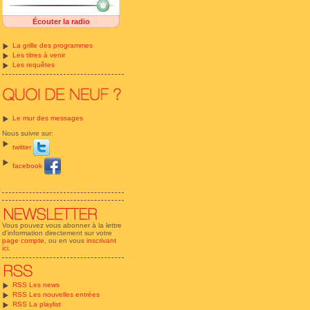
Écouter la radio
La grille des programmes
Les titres à venir
Les requêtes
Le mur des messages
Nous suivre sur:
twitter
facebook
Vous pouvez vous abonner à la lettre
d'information directement sur votre
page compte
, ou en vous
inscrivant
ici
.
RSS Les news
RSS Les nouvelles entrées
RSS La playlist