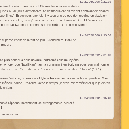
Le 21/06/2006 à 21:55
i entendu cette chanson sur M6 dans les émissions de fin
ines où de jolies demoiselles se déshabillaient en faisant semblant de chanter
isso Show). Et bien sur, une fois, il y a eu une de ces demoiselles en playback
 si vous voulez, mais j'avais flashé sur … la chanson! Si si. Et j'ai mis une
ntifier Natali Kaufmann comme son interprète. Que de souvenirs.
Le 24/09/2006 à 19:56
te superbe chanson avant ce jour. Grand merci B&M de
 trésors.
Le 09/02/2012 à 01:18
it plus penser à celle de Julie Pietri qu'à celle de Mylène
ore ! A noter que Natali Kaufmann a commencé en écrivant sous son vrai nom le
atherine Lara. Cette dernière l'a enregistré sur son album "Johan" (1981).
 même c'est vrai, un vrai côté Mylène Farmer au niveau de la composition. Mais
le mélodie douce. D'ailleurs, avec le temps, je crois me remémorer que je devais
is enfant.
Le 24/08/2012 à 15:48
son à l'époque, notamment les arrangements. Merci à
 !
un commentaire !