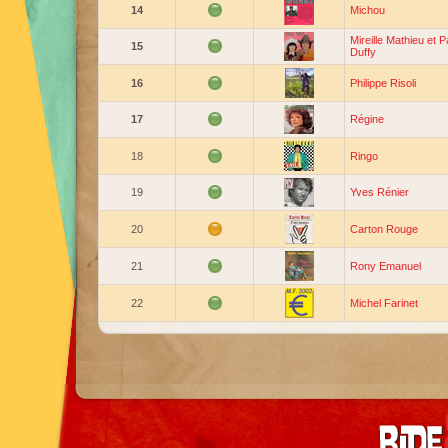
14
Michou
Mireille Mathieu et P
15
Duffy
16
Philippe Risoli
17
Régine
18
Ringo
19
Yves Rénier
20
Carton Rouge
21
Rony Emanuel
22
Michel Farinet