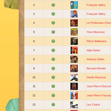
2
François Valéry
3
François Valéry
4
Le Professeur Chor
5
Yves Mourousi
6
Pierre Bellemare
7
Alain Delon
8
Anthony Delon
9
Bernard Montiel
10
Demis Roussos
11
Jean-Pierre Desco
12
Jean-Pierre Foucaul
13
Les Charts