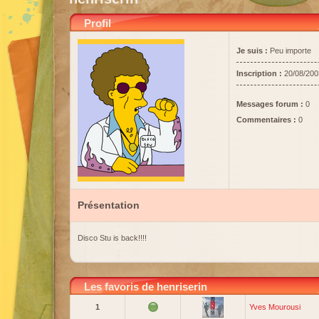
Profil
Je suis :
Peu importe
Inscription :
20/08/200
Messages forum :
0
Commentaires :
0
Présentation
Disco Stu is back!!!!
Les favoris de henriserin
1
Yves Mourousi