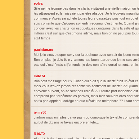
eolya
Si je ne me trompe pas dans le clip ils visitaient une vieille maison où 
les attrapaient et ils finissaient par être absobé. Je le trouvais magni
commencé. Après j'ai acheté toutes leurs cassettes puis tout en cd et l
suis contente que Calogero soit enfin reconnu, c'est mérité. Quand je
concert avec les charts, on est quelques centaines dans la salle et q
milliers c'est sur que c'est moins intime, mais bon on ne peut pas tout 
était temps
patrickmarc
Moi je le trouve super sexy sur la pochette avec son air de jeune min
Bon en plus, je dois être vraiment has been, parce-que je me suis arr
pas qui c'est! (mais si j'entends, je dois connaître certainement.. enfin, 
Indo74
Bon petit message pour x-Coach qui a dit que la liberté était un état e
mais vous n'avez jamais ressentit "un sentiment de liberté" ?? Quand
cheveux au vent, on se sent pas libre là ?? D'autre part Indochine est
comprend pas forcément les paroles, mais bien souvent elles sont fait
on t'a pas apprit au collège ce que c'était une métaphore ?? Il faut com
jem's80
J'adore mais en faites ca va pas trop compliqué le texte!Je compren
au but de dix ans je l'avais encore en tête…
R16.TX
Alors là, belle claque musicale… je parlais au resto avec des amis qu