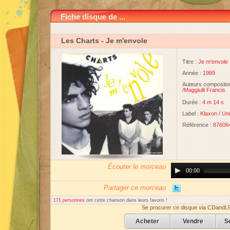
Fiche disque de ...
Les Charts
- Je m'envole
Titre :
Je m'envole
Année :
1989
Auteurs compositeu
/
Maggiulli Francis
Durée :
4 m 14 s
Label :
Klaxon
/
Uni
Référence :
87606
Écouter le morceau
Audio
00:00
Player
Partager ce morceau
171 personnes
ont cette chanson dans leurs favoris !
Se procurer ce disque via CDandL
Acheter
Vendre
S