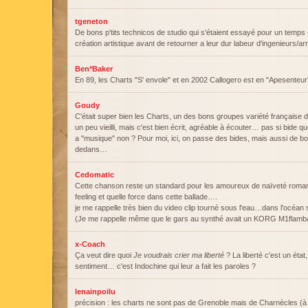
tgeneton
De bons p'tits technicos de studio qui s'étaient essayé pour un temps (l
création artistique avant de retourner a leur dur labeur d'ingenieurs/
Ben*Baker
En 89, les Charts "S' envole" et en 2002 Callogero est en "Apesenteur
Goudy
C'était super bien les Charts, un des bons groupes variété française
un peu vieilli, mais c'est bien écrit, agréable à écouter… pas si bide 
a "musique" non ? Pour moi, ici, on passe des bides, mais aussi de b
dedans…
Cedomatic
Cette chanson reste un standard pour les amoureux de naïveté rom
feeling et quelle force dans cette ballade….
je me rappelle très bien du video clip tourné sous l'eau…dans l'océa
(Je me rappelle même que le gars au synthé avait un KORG M1flamban
x-Coach
Ça veut dire quoi
Je voudrais crier ma liberté
? La liberté c'est un état
sentiment… c'est Indochine qui leur a fait les paroles ?
lenainpoilu
précision : les charts ne sont pas de Grenoble mais de Charnècles (à