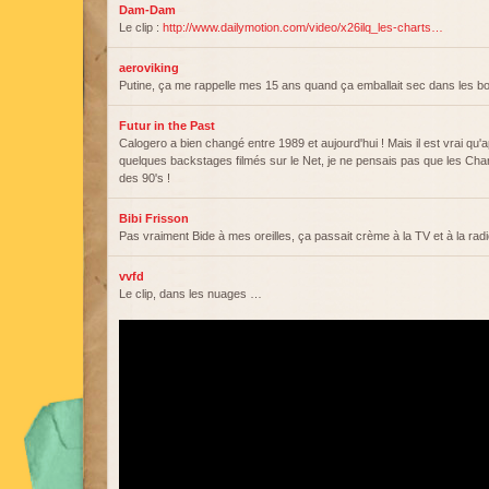
Dam-Dam
Le clip :
http://www.dailymotion.com/video/x26ilq_les-charts…
aeroviking
Putine, ça me rappelle mes 15 ans quand ça emballait sec dans les b
Futur in the Past
Calogero a bien changé entre 1989 et aujourd'hui ! Mais il est vrai qu'
quelques backstages filmés sur le Net, je ne pensais pas que les Cha
des 90's !
Bibi Frisson
Pas vraiment Bide à mes oreilles, ça passait crème à la TV et à la radi
vvfd
Le clip, dans les nuages …