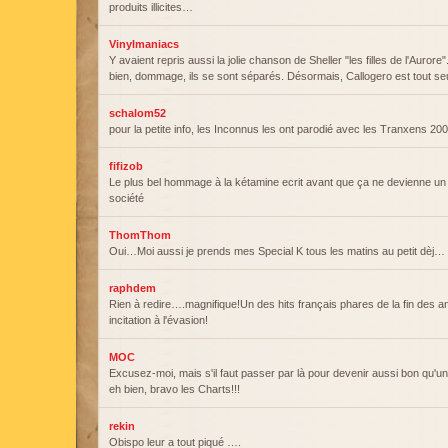
produits illicites…
Vinylmaniacs
Y avaient repris aussi la jolie chanson de Sheller "les filles de l'Aurore"
bien, dommage, ils se sont séparés. Désormais, Callogero est tout seu
schalom52
pour la petite info, les Inconnus les ont parodié avec les Tranxens 200
fifizob
Le plus bel hommage à la kétamine ecrit avant que ça ne devienne 
société
ThomThom
Oui…Moi aussi je prends mes Special K tous les matins au petit dèj… 
raphdem
Rien à redire….magnifique!Un des hits français phares de la fin des a
incitation à l'évasion!
MOC
Excusez-moi, mais s'il faut passer par là pour devenir aussi bon qu'un
eh bien, bravo les Charts!!!
rekin
Obispo leur a tout piqué ….