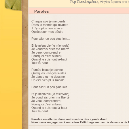
My Marketplace
, Vinyles à petits pri
Paroles
Chaque soir je me perds
Dans le monde qui m'attire
Il n'y a plus rien à faire
Qu'écouter mes désirs
Pour aller un peu plus loin…
Et je m'envole (je m'envole)
Je voudrais crier ma liberté
Je veux comprendre
Pourquoi c'est si beau
Quand je suis tout là-haut
Tout là-haut…
Fumée bleue je devine
Quelques visages livides
Je danse et me dessine
Un ciel bien plus limpide
Pour aller un peu plus loin…
Et je m'envole (je m'envole)
Je voudrais crier ma liberté
Je veux comprendre
Pourquoi c'est si beau
Quand je suis tout là-haut
Tout là-haut…
Paroles en attente d'une autorisation des ayants droit.
Nous nous engageons à en retirer l'affichage en cas de demande de l