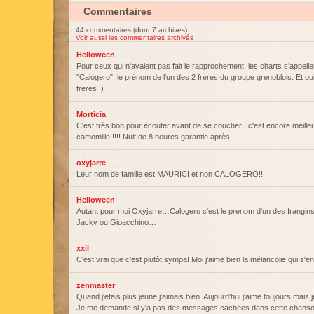
Commentaires
44 commentaires (dont 7 archivés)
Voir aussi les commentaires archivés
Helloween
Pour ceux qui n'avaient pas fait le rapprochement, les charts s'appell
"Calogero", le prénom de l'un des 2 frères du groupe grenoblois. Et
freres :)
Morticia
C'est très bon pour écouter avant de se coucher : c'est encore meilleu
camomille!!!!! Nuit de 8 heures garantie après….
oxyjarre
Leur nom de famille est MAURICI et non CALOGERO!!!!
Helloween
Autant pour moi Oxyjarre…Calogero c'est le prenom d'un des frangins, 
Jacky ou Gioacchino…
xxil
C'est vrai que c'est plutôt sympa! Moi j'aime bien la mélancolie qui s'e
zenmaster
Quand j'etais plus jeune j'aimais bien. Aujourd'hui j'aime toujours mais j
Je me demande si y'a pas des messages cachees dans cette chanson 