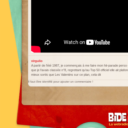
virgulio
A partir de l'été 1987, je commençais à me faire mon hit-parade perso
que je l'avais classée n°8, regrettant qu'au Top 50 officiel elle ait plaf
mieux sortis que Les Valentins sur ce plan, cela dit
Il faut être identifié pour ajouter un commentaire !