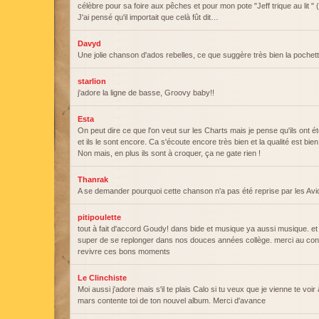
célèbre pour sa foire aux pêches et pour mon pote "Jeff trique au lit "
J'ai pensé qu'il importait que celà fût dit…
Davyd
Une jolie chanson d'ados rebelles, ce que suggère très bien la pochett
starlion
j'adore la ligne de basse, Groovy baby!!
Esta
On peut dire ce que l'on veut sur les Charts mais je pense qu'ils ont ét
et ils le sont encore. Ca s'écoute encore très bien et la qualité est bien
Non mais, en plus ils sont à croquer, ça ne gate rien !
Thanrak
A se demander pourquoi cette chanson n'a pas été reprise par les Av
pitipoulette
tout à fait d'accord Goudy! dans bide et musique ya aussi musique. et 
super de se replonger dans nos douces années collège. merci au cont
revivre ces bons moments
Le Clinchiste
Moi aussi j'adore mais s'il te plais Calo si tu veux que je vienne te voi
mars contente toi de ton nouvel album. Merci d'avance