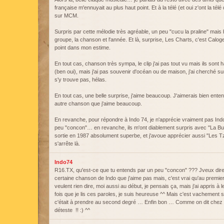
française m'ennuyait au plus haut point. Et à la télé (et oui z'ont la t
sur MCM.
Surpris par cette mélodie très agréable, un peu "cucu la praline" mais
groupe, la chanson et l'année. Et là, surprise, Les Charts, c'est Calog
point dans mon estime.
En tout cas, chanson très sympa, le clip j'ai pas tout vu mais ils sont ha
(ben oui), mais j'ai pas souvenir d'océan ou de maison, j'ai cherché s
s'y trouve pas, hélas.
En tout cas, une belle surprise, j'aime beaucoup. J'aimerais bien entend
autre chanson que j'aime beaucoup.
En revanche, pour répondre à Indo 74, je n'apprécie vraiment pas Indo
peu "concon"… en revanche, ils m'ont diablement surpris avec "La Bu
sortie en 1987 absolument superbe, et j'avoue apprécier aussi "Les 
s'arrête là.
Indo74
R16.TX, qu'est-ce que tu entends par un peu "concon" ??? Jveux dire
certaine chanson de Indo que j'aime pas mais, c'est vrai qu'au premie
veulent rien dire, moi aussi au début, je pensais ça, mais j'ai appris 
fois que je lis ces paroles, je suis heureuse ^^ Mais c'est vachement sub
c'était à prendre au second degré … Enfin bon … Comme on dit chez n
déteste !! :) ^^