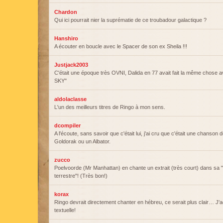
Chardon
Qui ici pourrait nier la suprématie de ce troubadour galactique ?
Hanshiro
A écouter en boucle avec le Spacer de son ex Sheila !!!
Justjack2003
C'était une époque très OVNI, Dalida en 77 avait fait la même chose
SKY"
aldolaclasse
L'un des meilleurs titres de Ringo à mon sens.
dcompiler
A l'écoute, sans savoir que c'était lui, j'ai cru que c'était une chanson
Goldorak ou un Albator.
zucco
Poelvoorde (Mr Manhattan) en chante un extrait (très court) dans sa "
terrestre"! (Très bon!)
korax
Ringo devrait directement chanter en hébreu, ce serait plus clair… J'
textuelle!