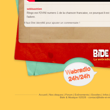
sebbasttien
Ringo est l'OVNI numero 1 de la chanson francaise, ce pourquoi il est
l'adore.
Il faut être identifié pour ajouter un commentaire !
Accueil
|
Nos disques
|
Forum
|
Evénements
|
Goodies
|
Infos
Bide & Musique ©2026 -
contact@bide-et-m