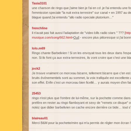
Tasia3101
une chanson de ringo que j'aime bien je l'ai en cd .je l'ai entendu une f
l'emmission speciale "la nuit extra terrestre" sur canal + en 1997 au de
blague quand j'ai entendu "allo radio speciale plutonium…"
frenchline
il n'avait pas fait aussi l'adaptation de "video kills radio stars " ??? [
http
musique.com/song/662.html
>
Oui
] - encore plus pittoresque si j'ai b
lolo.m69
Ringo chante Barbelivien ! Si on les envoyait tous les deux dans l'e
non. Si ils font ça aux extra-terrestres, ils vont croire que c'est une 
jock2
Je trouve vraiment ce morceau bizarre, tellement bizarre que c'en est 
bruits événementiels sont au sommet, la voix trafiquée est excellente 
son effet. Enfin c'est un morceau bien ficellé… y aurais moyen d'en f
25453
ringo n'est plus que l'ombre de lui-même, sur la pochette comme dan
prefère en rester au ringo flamboyant et sexy de "remets ce disque" ou
notez que didier barbelivien se cache encore derrière ce bide… tout 
blaireau01
Merci B&M pour la pochette/mire qui m'a permis de régler mon écran !