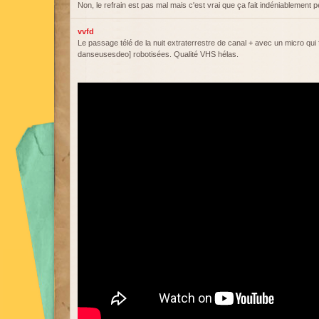
Non, le refrain est pas mal mais c'est vrai que ça fait indéniablement
vvfd
Le passage télé de la nuit extraterrestre de canal + avec un micro qui 
danseusesdeo] robotisées. Qualité VHS hélas.