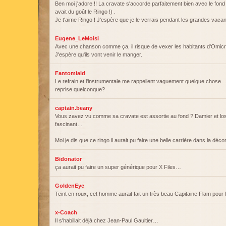
Ben moi j'adore !! La cravate s'accorde parfaitement bien avec le fond 
avait du goût le Ringo !) .
Je t'aime Ringo ! J'espère que je le verrais pendant les grandes vaca
Eugene_LeMoisi
Avec une chanson comme ça, il risque de vexer les habitants d'Omicr
J'espère qu'ils vont venir le manger.
Fantomiald
Le refrain et l'instrumentale me rappellent vaguement quelque chose…
reprise quelconque?
captain.beany
Vous zavez vu comme sa cravate est assortie au fond ? Damier et l
fascinant…
Moi je dis que ce ringo il aurait pu faire une belle carrière dans la décor
Bidonator
ça aurait pu faire un super générique pour X Files…
GoldenEye
Teint en roux, cet homme aurait fait un très beau Capitaine Flam pour
x-Coach
Il s'habillait déjà chez Jean-Paul Gaultier…