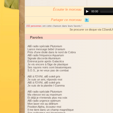
Écouter le morceau
Audio
00:00
Player
Partager ce morceau
152 personnes
ont cette chanson dans leurs favoris !
Se procurer ce disque via CDandL
Paroles
Allô radio spéciale Plutonium
Lance message bébé Uranium
Près d'une étoile dans le nord de Cobra
Allô radio fréquence Aquarium
Signale discorde Aluminium
Entrerai juste après Galactica
Je vis encore à l'âge de plastique
Ses rayons noirs sont bioatomiques
S.O.S., je ne veux pas de combat
Allô à l'OVNI, allô soleil gris
Je suis un ami, réponds-moi
Allô à l'OVNI, allô soleil gris
Je suis de la planète I Gamma
Allô radio spéciale Plutonium
Ma vitesse est au maximum
Et déjà je n'entends plus ma voix
Allô radio urgence optimum
Mon laser est au délirium
Position Alpha, écoutez-moi
Il me tient dans un champ magnétique
Son ordinateur est bioatomique