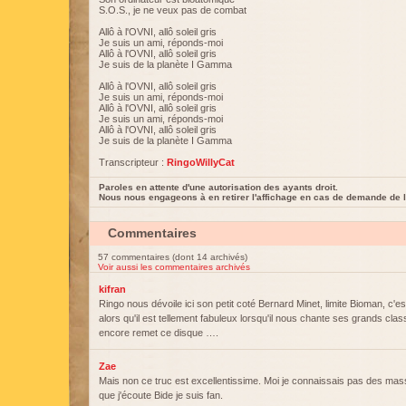
S.O.S., je ne veux pas de combat
Allô à l'OVNI, allô soleil gris
Je suis un ami, réponds-moi
Allô à l'OVNI, allô soleil gris
Je suis de la planète I Gamma
Allô à l'OVNI, allô soleil gris
Je suis un ami, réponds-moi
Allô à l'OVNI, allô soleil gris
Je suis un ami, réponds-moi
Allô à l'OVNI, allô soleil gris
Je suis de la planète I Gamma
Transcripteur :
RingoWillyCat
Paroles en attente d'une autorisation des ayants droit.
Nous nous engageons à en retirer l'affichage en cas de demande de l
Commentaires
57 commentaires (dont 14 archivés)
Voir aussi les commentaires archivés
kifran
Ringo nous dévoile ici son petit coté Bernard Minet, limite Bioman, c'est
alors qu'il est tellement fabuleux lorsqu'il nous chante ses grands cl
encore remet ce disque ….
Zae
Mais non ce truc est excellentissime. Moi je connaissais pas des ma
que j'écoute Bide je suis fan.