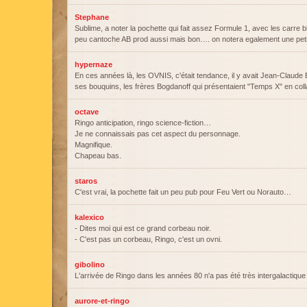
Stephane
Sublime, a noter la pochette qui fait assez Formule 1, avec les carre 
peu cantoche AB prod aussi mais bon…. on notera egalement une peti
hypernaze
En ces années là, les OVNIS, c'était tendance, il y avait Jean-Claude B
ses bouquins, les frères Bogdanoff qui présentaient "Temps X" en co
octave
Ringo anticipation, ringo science-fiction…
Je ne connaissais pas cet aspect du personnage.
Magnifique.
Chapeau bas.
staros
C'est vrai, la pochette fait un peu pub pour Feu Vert ou Norauto…
kalexico
- Dites moi qui est ce grand corbeau noir.
- C'est pas un corbeau, Ringo, c'est un ovni.
gibolino
L'arrivée de Ringo dans les années 80 n'a pas été très intergalactique
aurore-et-ringo