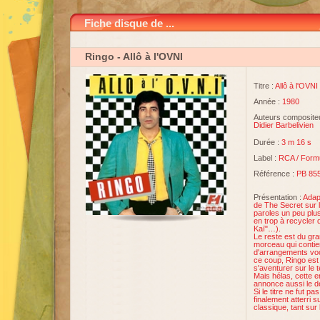
Fiche disque de ...
Ringo
- Allô à l'OVNI
Titre :
Allô à l'OVNI
Année :
1980
Auteurs compositeu
Didier Barbelivien
Durée :
3 m 16 s
Label :
RCA
/
Form
Référence :
PB 85
Présentation :
Adapt
de The Secret sur l
paroles un peu plus
en trop à recycler q
Kaï"…).
Le reste est du gra
morceau qui contien
d'arrangements voc
ce coup, Ringo est
s'aventurer sur le 
Mais hélas, cette 
annonce aussi le dé
Si le titre ne fut pa
finalement atterri s
classique, tant sur 