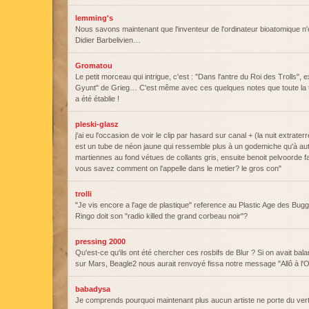
lemming's
Nous savons maintenant que l'inventeur de l'ordinateur bioatomique n'
Didier Barbelivien…
Gromatou
Le petit morceau qui intrigue, c'est : "Dans l'antre du Roi des Trolls", e
Gyunt" de Grieg… C'est même avec ces quelques notes que toute la t
a été établie !
pleski-glasz
j'ai eu l'occasion de voir le clip par hasard sur canal + (la nuit extraterr
est un tube de néon jaune qui ressemble plus à un godemiche qu'à a
martiennes au fond vétues de collants gris, ensuite benoit pelvoorde f
vous savez comment on l'appelle dans le metier? le gros con"
trolli
"Je vis encore a l'age de plastique" reference au Plastic Age des Bug
Ringo doit son "radio killed the grand corbeau noir"?
pressing 2000
Qu'est-ce qu'ils ont été chercher ces rosbifs de Blur ? Si on avait ba
sur Mars, Beagle2 nous aurait renvoyé fissa notre message "Allô à l'O
babadysa
Je comprends pourquoi maintenant plus aucun artiste ne porte du ver