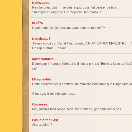
frankzappa
Ne cherchez plus …. je sais à quoi vous fait penser ce titre :
" Immigrant Song " de Led Zeppelin. Incroyable !
kéké76
la pochette fait bien mal aux yeux tout de meme! ^^'
francisgau3
J'avais vu ca sur Canal Plus durant LA NUIT EXTRATERRESTRE….j'
Un clip sublime….a voir…..
davidfromlille
Dommage il manque l'écho à la fin de la phrase "Entrerai juste après 
ca"
M4squer4de
Cette pochette nous confirme de manière indéniable que Ringo rime a
À part ça, je ne vois pas trop…
Canavese
Moi, j'aimais bien Ringo. Mais ste chanson, j'y connaissais pas.
Futur in the Past
Allo, au bide ?