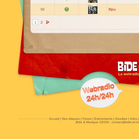
50
Bijou
1
2
Accueil
|
Nos disques
|
Forum
|
Evénements
|
Goodies
|
Infos
Bide & Musique ©2026 -
contact@bide-et-m