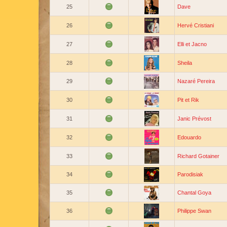
25
Dave
26
Hervé Cristiani
27
Elli et Jacno
28
Sheila
29
Nazaré Pereira
30
Pit et Rik
31
Janic Prévost
32
Edouardo
33
Richard Gotainer
34
Parodisiak
35
Chantal Goya
36
Philippe Swan