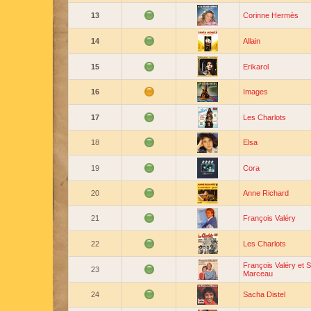
13
Corinne Hermès
14
Allain
15
Erikarol
16
Images
17
Les Charlots
18
Elsa
19
Cora
20
Anne Richard
21
François Valéry
22
Les Charlots
François Valéry et 
23
Marceau
24
Sacha Distel