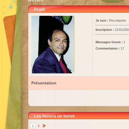
Profil
Je suis :
Peu importe
Inscription :
21/01/200
Messages forum :
1
Commentaires :
17
Présentation
Les favoris de benet
1
2