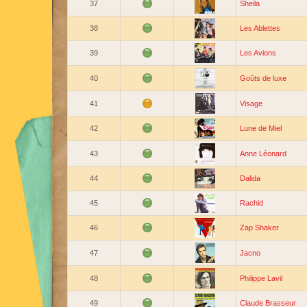
37
Sheila
38
Les Ablettes
39
Les Avions
40
Goûts de luxe
41
Visage
42
Lune de Miel
43
Anne Léonard
44
Dalida
45
Rachid
46
Zap Shaker
47
Jacno
48
Philippe Lavil
49
Claude Brasseur