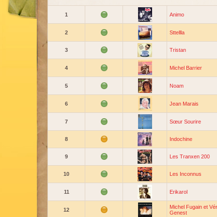
1
Animo
2
Sttellla
3
Tristan
4
Michel Barrier
5
Noam
6
Jean Marais
7
Sœur Sourire
8
Indochine
9
Les Tranxen 200
10
Les Inconnus
11
Erikarol
Michel Fugain et Vé
12
Genest