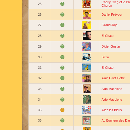
Charly Oleg et le P
25
Choron
26
Daniel Prévost
27
Grand Jojo
28
El Chato
29
Didier Gustin
30
Bézu
31
El Chato
32
Alain Gillot-Pétré
33
Aldo Maccione
34
Aldo Maccione
35
Allez les Bleus
36
Au Bonheur des D