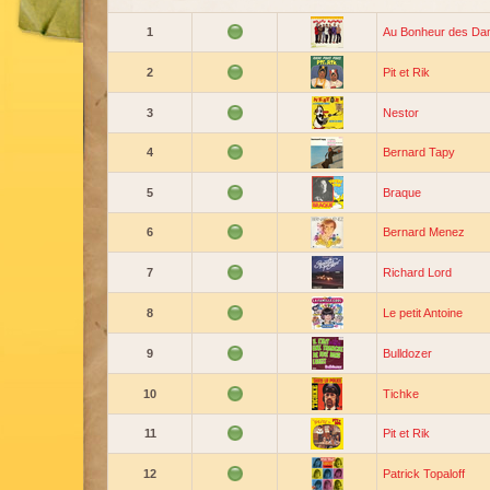
1
Au Bonheur des D
2
Pit et Rik
3
Nestor
4
Bernard Tapy
5
Braque
6
Bernard Menez
7
Richard Lord
8
Le petit Antoine
9
Bulldozer
10
Tichke
11
Pit et Rik
12
Patrick Topaloff