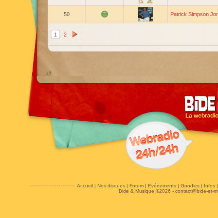
50
Patrick Simpson Jo
1
2
Accueil
|
Nos disques
|
Forum
|
Evénements
|
Goodies
|
Infos
Bide & Musique ©2026 -
contact@bide-et-m