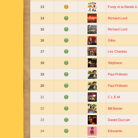
13
Footy et la Bande à
14
Richard Lord
15
Richard Lord
16
Gilou
17
Les Charlots
18
Stéphane
19
Paul Préboist
20
Paul Préboist
21
C.L.E.M.
22
Bill Baxter
23
Daniel Ducruet
24
Edouardo