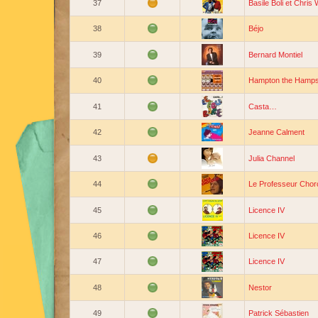
37
Basile Boli et Chris
38
Béjo
39
Bernard Montiel
40
Hampton the Hamps
41
Casta…
42
Jeanne Calment
43
Julia Channel
44
Le Professeur Chor
45
Licence IV
46
Licence IV
47
Licence IV
48
Nestor
49
Patrick Sébastien