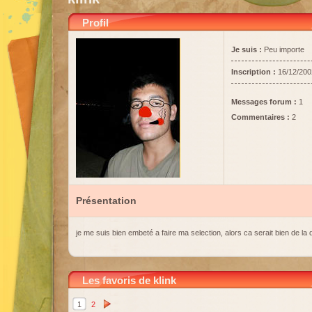
Profil
Je suis :
Peu importe
Inscription :
16/12/200
Messages forum :
1
Commentaires :
2
Présentation
je me suis bien embeté a faire ma selection, alors ca serait bien de la di
Les favoris de klink
1
2