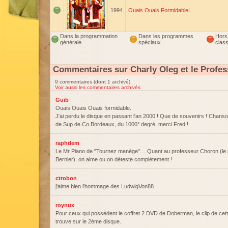
1994
Ouais Ouais Formidable!
Dans la programmation
Dans les programmes
Hors
générale
spéciaux
clas
Commentaires sur Charly Oleg et le Profe
9 commentaires (dont 1 archivé)
Voir aussi les commentaires archivés
Guib
Ouais Ouais Ouais formidable.
J'ai perdu le disque en passant l'an 2000 ! Que de souvenirs ! Chan
de Sup de Co Bordeaux, du 1000° degré, merci Fred !
raphdem
Le Mr Piano de "Tournez manège"… Quant au professeur Choron (le 
Bernier), on aime ou on déteste complètement !
ctrobon
j'aime bien l'hommage des LudwigVon88
roynux
Pour ceux qui possèdent le coffret 2 DVD de Doberman, le clip de ce
trouve sur le 2ème disque.