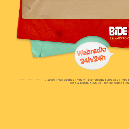
Accueil
|
Nos disques
|
Forum
|
Evénements
|
Goodies
|
Infos
Bide & Musique ©2026 -
contact@bide-et-m