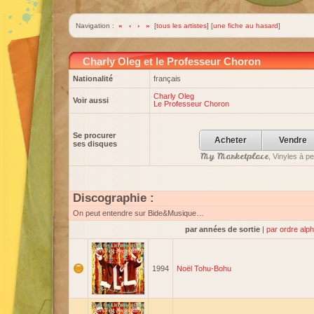
Navigation :
«
‹
›
»
[
tous les artistes
] [
une fiche au hasard
]
Charly Oleg et le Professeur Choron
Nationalité
français
Charly Oleg
Voir aussi
Le Professeur Choron
Se procurer
Acheter
Vendre
ses disques
My Marketplace
, Vinyles à p
Discographie :
On peut entendre sur Bide&Musique…
par années de sortie
|
par ordre alp
1994
Noël Tohu-Bohu