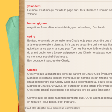
yolande81
Hé merci c'est moi qui l'ai faite la page sur Stars Oubliées ! Comme 
Yolande !
human gigoun
magnifique ! une alliance inoubliable, que du bonheur, c'est fresh
ced_g
Bonjour, je connais personnellement Charly et je peux vous dire que c
artiste et un excellent pianiste. Il n'a pas eu la carrière qu'il méritait. 
quitté la chance aux chansons pour Tournez Manège. Même si cela lui 
du grand public. Alors à ceux qui pensent que Charly ne sait pas jouer 
ce monsieur est chef d'orchestre.
Bon courage à tous, et vive Charly.
Chezod
C'est vrai que la plupart des gens qui parlent de Charly Oleg évoquen
Manèges et certains ajoutent même que cet homme est un ivrogne noto
Il faut comprendre que Charly Oleg, qui a accompagné au cours de sa 
Mathieu et Charles Aznavour. est surtout un grand artiste très timide e
C'est cette timidité qui explique ses réparties lors de ladite émission !
Comme quoi, les gens racontent n'importe quoi. Qu'ils aillent accomp
en reparle ! (pour Baker, c'est trop tard).
Il faut être identifié pour ajouter un commentaire !